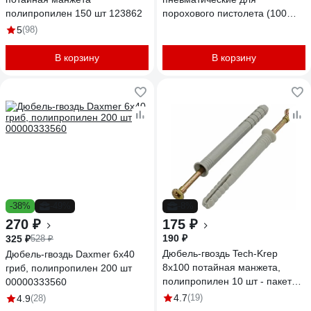
полипропилен 150 шт 123862
порохового пистолета (100
шт.) BestRoom
5
(98)
В корзину
В корзину
-38%
-49%
-8%
270 ₽
175 ₽
190 ₽
325 ₽
528 ₽
Дюбель-гвоздь Tech-Krep
Дюбель-гвоздь Daxmer 6х40
8х100 потайная манжета,
гриб, полипропилен 200 шт
полипропилен 10 шт - пакет
00000333560
103906
4.7
(19)
4.9
(28)