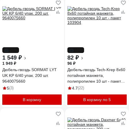
-21%
-15%
1 549 ₽
82 ₽
1 949 ₽
96 ₽
Дюбель-гвоздь SORMAT LYT
Дюбель-гвоздь Tech-Krep 8х60
UK KP 6/40 упак. 200 шт.
потайная манжета,
9640075660
полипропилен 10 шт - пакет
103904
5
(3)
4.7
(22)
В корзину
В корзину по 5