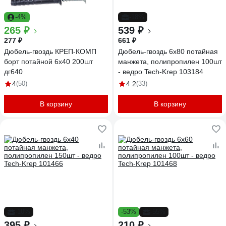
-4%
-18%
265 ₽
539 ₽
277 ₽
661 ₽
Дюбель-гвоздь КРЕП-КОМП
Дюбель-гвоздь 6х80 потайная
борт потайной 6х40 200шт
манжета, полипропилен 100шт
дг640
- ведро Tech-Krep 103184
4
(50)
4.2
(33)
В корзину
В корзину
-10%
-53%
-55%
395 ₽
210 ₽