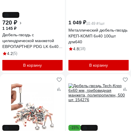
-37%
720 ₽
1 049 ₽
10.49 ₽/шт
1 145 ₽
Металлический дюбель-гвоздь
Дюбель-гвоздь с
КРЕП-КОМП 6х40 100шт
цилиндрической манжетой
дгм640
ЕВРОПАРТНЕР PDG LK 6x40,
4.8
(18)
150 шт. 76091179
4.2
(5)
В корзину
В корзину
-17%
-15%
-28%