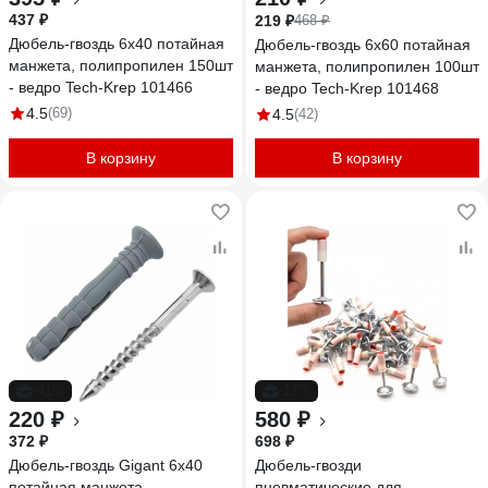
437 ₽
219 ₽
468 ₽
Дюбель-гвоздь 6х40 потайная
Дюбель-гвоздь 6х60 потайная
манжета, полипропилен 150шт
манжета, полипропилен 100шт
- ведро Tech-Krep 101466
- ведро Tech-Krep 101468
4.5
(69)
4.5
(42)
В корзину
В корзину
-41%
-17%
220 ₽
580 ₽
372 ₽
698 ₽
Дюбель-гвоздь Gigant 6x40
Дюбель-гвозди
потайная манжета
пневматические для