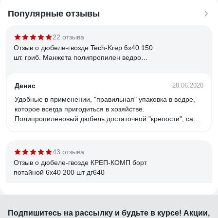
Популярные отзывы
22 отзыва
Отзыв о дюбеле-гвозде Tech-Krep 6х40 150
шт. гриб. Манжета полипропилен ведро
101989
Денис
28.06.2020
Удобные в применении, "правильная" упаковка в ведре,
которое всегда пригодиться в хозяйстве.
Полипропиленовый дюбель достаточной "крепости", сам
гвоздь тоже крепкий.
43 отзыва
Отзыв о дюбеле-гвозде КРЕП-КОМП борт
потайной 6х40 200 шт дг640
Дмитрий С.
22.08.2023
Подпишитесь
на рассылку
и будьте в курсе! Акции,
Цена