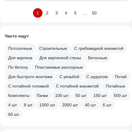
1
2
3
4
5
...
50
Часто ищут
Потолочные
Строительные
С грибовидной манжетой
Для кирпича
Для кирпичной стены
Бетонные
По бетону
Пластиковые распорные
Для быстрого монтажа
С резьбой
С шурупом
Потай
С потайной головкой
С потайной манжетой
Потайные
Комплекты
Пачки
100 шт
50 шт
150 шт
500 шт
4 шт
8 шт
1000 шт
2000 шт
40 шт
6 шт
60 шт