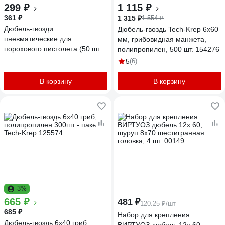
299 ₽
1 115 ₽
361 ₽
1 315 ₽
1 554 ₽
Дюбель-гвозди
Дюбель-гвоздь Tech-Krep 6x60
пневматические для
мм, грибовидная манжета,
порохового пистолета (50 шт.)
полипропилен, 500 шт. 154276
BestRoom
5
(6)
В корзину
В корзину
-3%
665 ₽
481 ₽
120.25 ₽/шт
685 ₽
Набор для крепления
Дюбель-гвоздь 6х40 гриб,