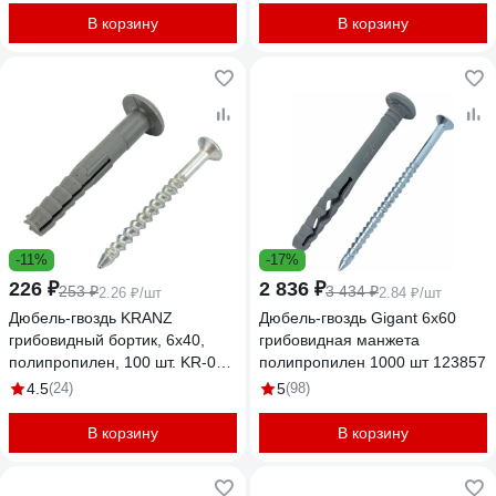
В корзину
В корзину
-11%
-17%
226 ₽
2 836 ₽
253 ₽
3 434 ₽
2.26 ₽/шт
2.84 ₽/шт
Дюбель-гвоздь KRANZ
Дюбель-гвоздь Gigant 6x60
грибовидный бортик, 6x40,
грибовидная манжета
полипропилен, 100 шт. KR-02-
полипропилен 1000 шт 123857
3621-001
4.5
(24)
5
(98)
В корзину
В корзину