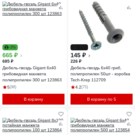
-3%
-36%
665 ₽
145 ₽
685 ₽
226 ₽
Дюбель-гвоздь Gigant 6x40
Дюбель-гвоздь 6х40 гриб,
грибовидная манжета
полипропилен 50шт - коробка
полипропилен 300 шт 123863
Tech-Krep 112709
5
(98)
4.2
(75)
В корзину
В корзину по 5