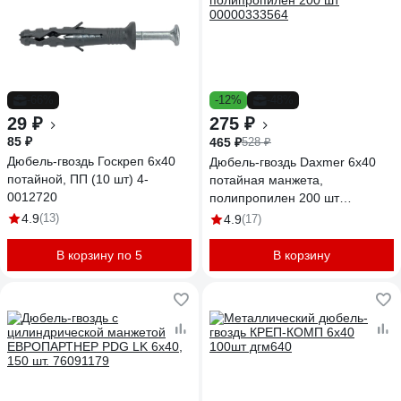
-66%
-12%
-48%
29 ₽
275 ₽
85 ₽
465 ₽
528 ₽
Дюбель-гвоздь Госкреп 6х40
Дюбель-гвоздь Daxmer 6х40
потайной, ПП (10 шт) 4-
потайная манжета,
0012720
полипропилен 200 шт
00000333564
4.9
(13)
4.9
(17)
В корзину по 5
В корзину