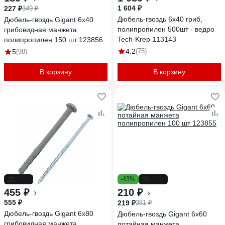
1 604 ₽
227 ₽
349 ₽
Дюбель-гвоздь 6х40 гриб,
Дюбель-гвоздь Gigant 6x40
полипропилен 500шт - ведро
грибовидная манжета
Tech-Krep 113143
полипропилен 150 шт 123856
4.2
(75)
5
(98)
В корзину
В корзину
-18%
-43%
-45%
455 ₽
210 ₽
555 ₽
219 ₽
381 ₽
Дюбель-гвоздь Gigant 6x80
Дюбель-гвоздь Gigant 6x60
грибовидная манжета
потайная манжета