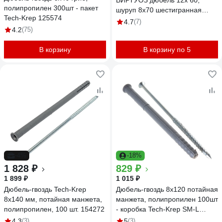
ВИРТУОЗ дюбель 12х 60,
полипропилен 300шт - пакет
шуруп 8х70 шестигранная
Tech-Krep 125574
головка, 4 шт. 00149
4.7
(7)
4.2
(75)
В корзину
В корзину по 5
-4%
-18%
1 828 ₽
829 ₽
1 899 ₽
1 015 ₽
Дюбель-гвоздь Tech-Krep
Дюбель-гвоздь 8х120 потайная
8x140 мм, потайная манжета,
манжета, полипропилен 100шт
полипропилен, 100 шт. 154272
- коробка Tech-Krep SM-L
117984
4.3
(3)
5
(3)