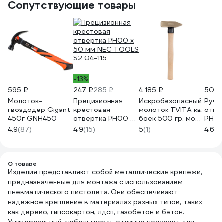
Сопутствующие товары
-13%
595 ₽
247 ₽
285 ₽
4 185 ₽
500 
Молоток-
Прецизионная
Искробезопасный
Ручн
гвоздодер Gigant
крестовая
молоток TVITA кв.
отве
450г GNH450
отвертка PH00 x
боек 500 гр. мод.
PH2 
50 мм NEO TOOLS
186A Al-Cu
5883
4.9
(87)
4.9
(15)
5
(1)
4.6
(1
S2 04-115
TT1186A-1002A
О товаре
Изделия представляют собой металлические крепежи,
предназначенные для монтажа с использованием
пневматического пистолета. Они обеспечивают
надежное крепление в материалах разных типов, таких
как дерево, гипсокартон, лдсп, газобетон и бетон.
Универсальный дюбельгвоздь отлично подходит для