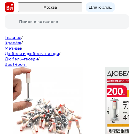
Для юрлиц
Москва
Поиск в каталоге
Главная
/
Крепёж
/
Метизы
/
Дюбели и дюбель-гвозди
/
Дюбель-гвозди
/
BestRoom