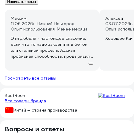
Написать отзыв
Максим
Алексей
11.06.2026
г. Нижний Новгород
03.07.2026
г
Опыт использования: Менее месяца
Опыт исполь
Эти дюбеля - настоящее спасение,
Хорошее Кач
если что то надо закрепить в бетон
или стальной профиль. Адская
пробивная способность: продырявил 4
мм сталь швеллера! 4 мм!
Посмотреть все отзывы
BestRoom
Все товары бренда
Китай — страна производства
Вопросы и ответы