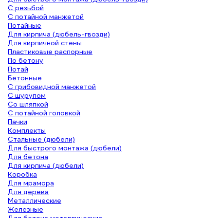
С резьбой
С потайной манжетой
Потайные
Для кирпича (дюбель-гвозди)
Для кирпичной стены
Пластиковые распорные
По бетону
Потай
Бетонные
С грибовидной манжетой
С шурупом
Со шляпкой
С потайной головкой
Пачки
Комплекты
Стальные (дюбели)
Для быстрого монтажа (дюбели)
Для бетона
Для кирпича (дюбели)
Коробка
Для мрамора
Для дерева
Металлические
Железные