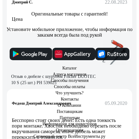
22.08.2023
Дмитрий С.
Оригинальные товары с гарантией!
Цена
Установите мобильное приложение, чтобы информация по
заказам всегда была под рукой
12 отзывов
Каталог
Адреса магазинов
Отзыв о дюбеле с шурупом Fischer DUOTEC
Способы получения
10 S (25 шт.) PH 539025
Способы оплаты
Что улучшить?
Контакты
05.09.2020
Федош Дмитрий Александрович
О Компании
Поставщикам
Партнерам
Бесспорно стоят своих денег. Есть одна тонкость
Информация для инвесторов
пори монтаже. Хвостик необходимо отрезать после
Организациям
вкручивания самореза, иначе дюбель может
Сервисный центр ВсеИнструменты.ру
перекосить и отвалится.