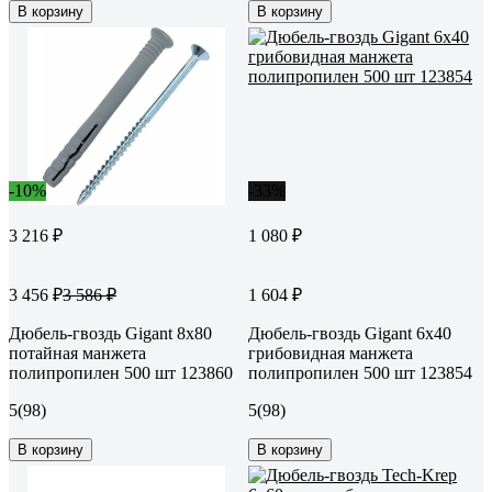
В корзину
В корзину
-10%
-33%
3 216 ₽
1 080 ₽
3 456 ₽
1 604 ₽
3 586 ₽
Дюбель-гвоздь Gigant 8x80
Дюбель-гвоздь Gigant 6x40
потайная манжета
грибовидная манжета
полипропилен 500 шт 123860
полипропилен 500 шт 123854
5
(98)
5
(98)
В корзину
В корзину