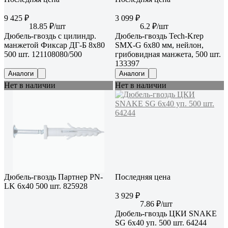
9 425 ₽
3 099 ₽
18.85 ₽/шт
6.2 ₽/шт
Дюбель-гвоздь с цилиндр.
Дюбель-гвоздь Tech-Krep
манжетой Фиксар ДГ-Б 8х80
SMX-G 6x80 мм, нейлон,
500 шт. 121108080/500
грибовидная манжета, 500 шт.
133397
Аналоги
Аналоги
Нет в наличии
Нет в наличии
Дюбель-гвоздь Партнер PN-
Последняя цена
LK 6x40 500 шт. 825928
3 929 ₽
7.86 ₽/шт
Дюбель-гвоздь ЦКИ SNAKE
SG 6х40 уп. 500 шт. 64244