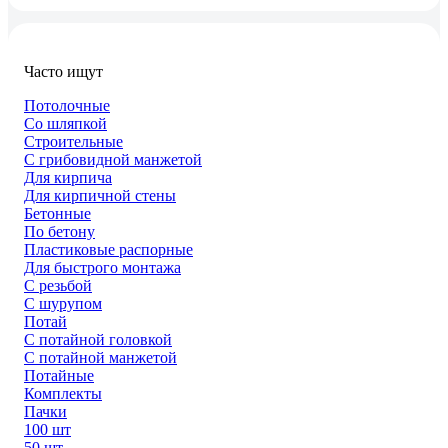
Часто ищут
Потолочные
Со шляпкой
Строительные
С грибовидной манжетой
Для кирпича
Для кирпичной стены
Бетонные
По бетону
Пластиковые распорные
Для быстрого монтажа
С резьбой
С шурупом
Потай
С потайной головкой
С потайной манжетой
Потайные
Комплекты
Пачки
100 шт
50 шт