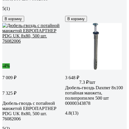
5
(1)
В корзину
В корзину
-4%
7 009 ₽
3 648 ₽
7.3 ₽/шт
Дюбель-гвоздь Daxmer 8x100
потайная манжета,
7 325 ₽
полипропилен 500 шт
Дюбель-гвоздь с потайной
00000343878
манжетой ЕВРОПАРТНЕР
4.8
(13)
PDG UK 8x80, 500 шт.
76082006
5
(2)