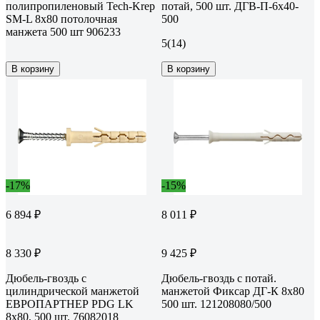
полипропиленовый Tech-Krep
потай, 500 шт. ДГВ-П-6х40-
SM-L 8x80 потолочная
500
манжета 500 шт 906233
5
(14)
В корзину
В корзину
-17%
-15%
6 894 ₽
8 011 ₽
8 330 ₽
9 425 ₽
Дюбель-гвоздь с
Дюбель-гвоздь с потай.
цилиндрической манжетой
манжетой Фиксар ДГ-К 8х80
ЕВРОПАРТНЕР PDG LK
500 шт. 121208080/500
8x80, 500 шт. 76082018