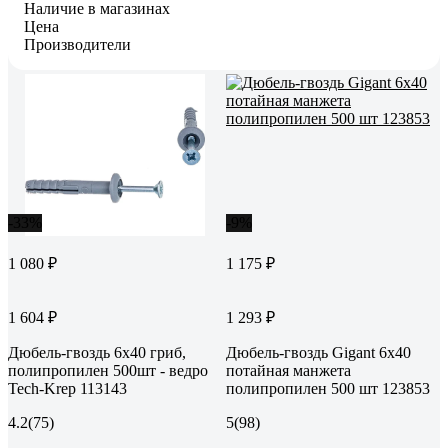
Наличие в магазинах
Цена
Производители
-33%
-9%
1 080 ₽
1 175 ₽
1 604 ₽
1 293 ₽
Дюбель-гвоздь 6х40 гриб,
Дюбель-гвоздь Gigant 6x40
полипропилен 500шт - ведро
потайная манжета
Tech-Krep 113143
полипропилен 500 шт 123853
4.2
(75)
5
(98)