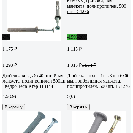
-9%
-15%
-28%
1 175 ₽
1 115 ₽
1 293 ₽
1 315 ₽
1 554 ₽
Дюбель-гвоздь 6х40 потайная
Дюбель-гвоздь Tech-Krep 6x60
манжета, полипропилен 500шт
мм, грибовидная манжета,
- ведро Tech-Krep 113144
полипропилен, 500 шт. 154276
4.5
(69)
5
(6)
В корзину
В корзину