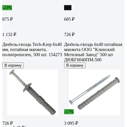
-23%
-6%
875 ₽
685 ₽
1 132 ₽
726 ₽
Дюбель-гвоздь Tech-Krep 6x40
Дюбель-гвоздь 6x40 потайная
мм, потайная манжета,
манжета ООО "Клинский
полипропилен, 500 шт. 154273
Метизный Завод" 500 шт
ДЮБГ6040ПМ-500
В корзину
В корзину
-17%
726 ₽
3 095 ₽