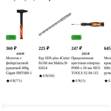
-18%
-13%
360 ₽
225 ₽
247 ₽
645
438 ₽
285 ₽
Молоток с
Бур SDS-plus 4Cutter
Прецизионная
Мол
фибергласовой
8x160 мм Makita B-
крестовая отвертка
кров
рукояткой 600g
62614
PH00 x 50 мм NEO
600г
Gigant HHT600-1
TOOLS S2 04-115
руч
4.9
(166)
4.8
(771)
4.9
(15)
4.