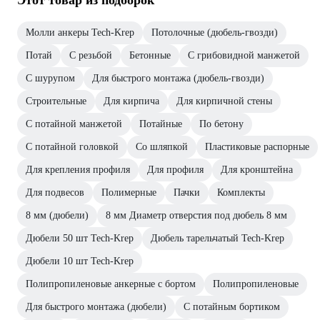
Молли анкеры Tech-Krep
Потолочные (дюбель-гвозди)
Потай
С резьбой
Бетонные
С грибовидной манжетой
С шурупом
Для быстрого монтажа (дюбель-гвозди)
Строительные
Для кирпича
Для кирпичной стены
С потайной манжетой
Потайные
По бетону
С потайной головкой
Со шляпкой
Пластиковые распорные
Для крепления профиля
Для профиля
Для кронштейна
Для подвесов
Полимерные
Пачки
Комплекты
8 мм (дюбели)
8 мм Диаметр отверстия под дюбель 8 мм
Дюбели 50 шт Tech-Krep
Дюбель тарельчатый Tech-Krep
Дюбели 10 шт Tech-Krep
Полипропиленовые анкерные с бортом
Полипропиленовые
Для быстрого монтажа (дюбели)
С потайным бортиком