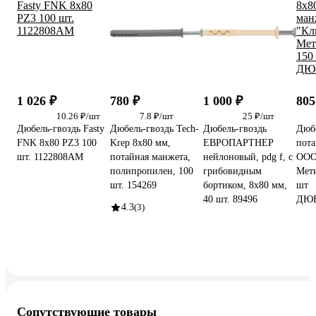
1 026 ₽
780 ₽
1 000 ₽
805
10.26 ₽/шт
7.8 ₽/шт
25 ₽/шт
Дюбель-гвоздь Fasty
Дюбель-гвоздь Tech-
Дюбель-гвоздь
Дюбе
FNK 8x80 PZ3 100
Krep 8x80 мм,
ЕВРОПАРТНЕР
пота
шт. 1122808AM
потайная манжета,
нейлоновый, pdg f, с
ООО
полипропилен, 100
грибовидным
Мети
шт. 154269
бортиком, 8x80 мм,
шт
40 шт. 89496
ДЮБ
4.3
(3)
Сопутствующие товары