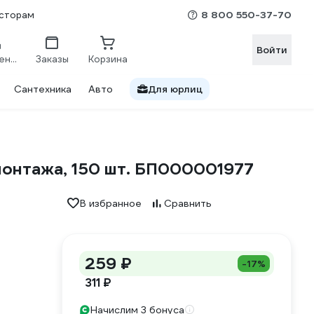
8 800 550-37-70
сторам
Войти
Сравнение
Заказы
Корзина
Сантехника
Авто
Для юрлиц
монтажа, 150 шт. БП000001977
В избранное
Сравнить
259 ₽
-17%
311 ₽
Начислим 3 бонуса