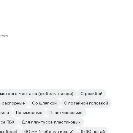
есто
ыстрого монтажа (дюбель-гвозди)
С резьбой
е распорные
Со шляпкой
С потайной головкой
филя
Полимерные
Пластмассовые
уса ПВХ
Для плинтусов пластиковых
(дюбели)
60 мм (дюбель-гвозди)
6х60 потай