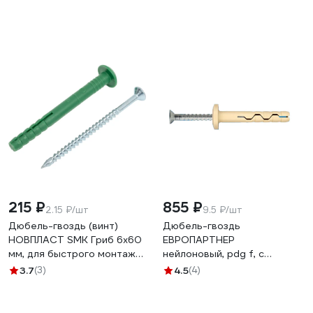
215 ₽
855 ₽
2.15 ₽/шт
9.5 ₽/шт
Дюбель-гвоздь (винт)
Дюбель-гвоздь
НОВПЛАСТ SMК Гриб 6х60
ЕВРОПАРТНЕР
мм, для быстрого монтажа,
нейлоновый, pdg f, с
100 шт. БП000000688
грибовидным бортиком,
3.7
(3)
4.5
(4)
6x60 мм, 90 шт. 89413