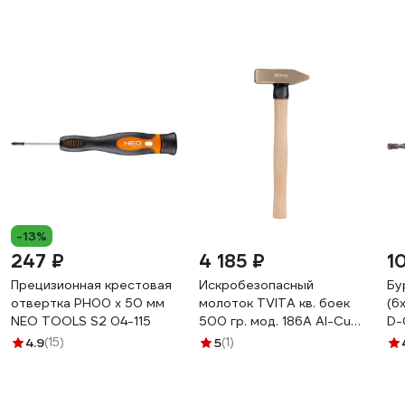
-13%
247 ₽
4 185 ₽
1
Прецизионная крестовая
Искробезопасный
Бу
отвертка PH00 x 50 мм
молоток TVITA кв. боек
(6
NEO TOOLS S2 04-115
500 гр. мод. 186A Al-Cu
D-
TT1186A-1002A
4.9
(15)
5
(1)