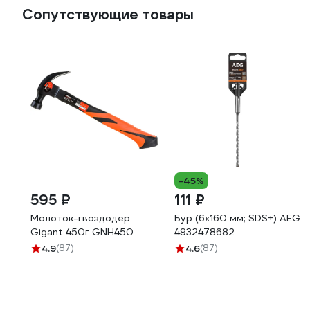
Сопутствующие товары
-45%
595 ₽
111 ₽
Молоток-гвоздодер
Бур (6x160 мм; SDS+) AEG
Gigant 450г GNH450
4932478682
4.9
(87)
4.6
(87)