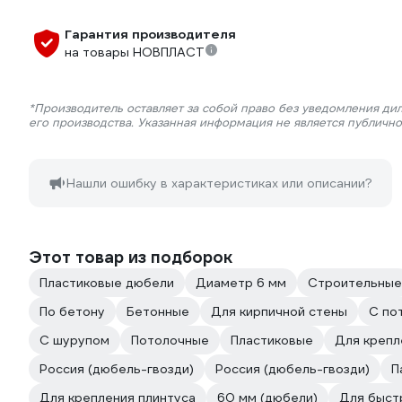
Гарантия производителя
на товары НОВПЛАСТ
*Производитель оставляет за собой право без уведомления ди
его производства. Указанная информация не является публичн
Нашли ошибку в характеристиках или описании?
Этот товар из подборок
Пластиковые дюбели
Диаметр 6 мм
Строительные
По бетону
Бетонные
Для кирпичной стены
С по
С шурупом
Потолочные
Пластиковые
Для крепл
Россия (дюбель-гвозди)
Россия (дюбель-гвозди)
П
Для крепления плинтуса
60 мм (дюбели)
Для быст