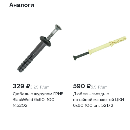
Аналоги
329 ₽
590 ₽
3.29 ₽/шт
5.9 ₽/шт
Дюбель с шурупом ГРИБ
Дюбель-гвоздь с
BlackWeld 6х60, 100
потайной манжетой ЦКИ
145202
6x60 100 шт. 52172