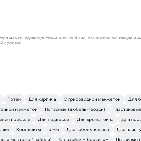
лера менять характеристики, внешний вид, комплектацию товара и м
ой офертой
Потай
Для кирпича
С грибовидной манжетой
Для б
тайной манжетой
Потайные (дюбель-гвозди)
Пластиковы
ения профиля
Для подвесов
Для кронштейна
Для про
ачки
Комплекты
6 мм
Для кабель-канала
Для плинт
рого монтажа (дюбели)
С потайным бортиком
Потайные 