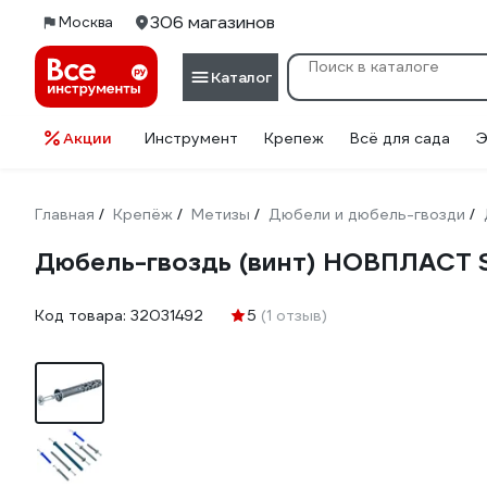
306 магазинов
Москва
Каталог
Акции
Инструмент
Крепеж
Всё для сада
Э
Главная
Крепёж
Метизы
Дюбели и дюбель-гвозди
/
/
/
/
Дюбель-гвоздь (винт) НОВПЛАСТ S
Код товара:
32031492
5
(1 отзыв)