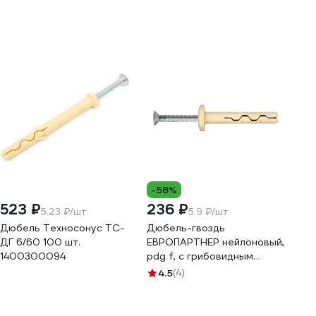
-58%
523 ₽
236 ₽
5.23 ₽/шт
5.9 ₽/шт
Дюбель Техносонус ТС-
Дюбель-гвоздь
ДГ 6/60 100 шт.
ЕВРОПАРТНЕР нейлоновый,
1400300094
pdg f, с грибовидным
бортиком, 6x60 мм, 40 шт.
4.5
(4)
1 0106 3