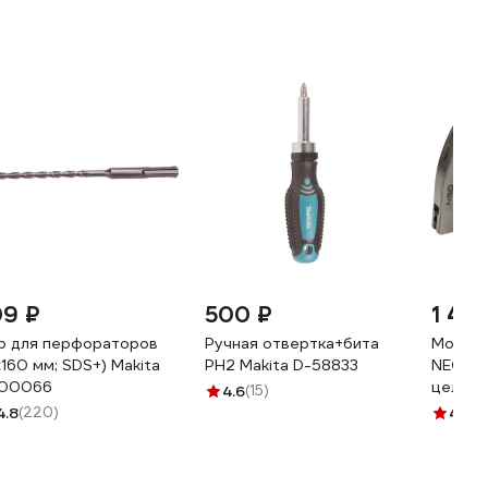
09 ₽
500 ₽
1 44
р для перфораторов
Ручная отвертка+бита
Молото
х160 мм; SDS+) Makita
PH2 Makita D-58833
NEO To
00066
цельно
4.6
(15)
4.8
(220)
4.7
(11