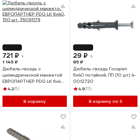
-37%
-66%
721 ₽
29 ₽
1 145 ₽
85 ₽
Дюбель-гвоздь с
Дюбель-гвоздь Госкреп
цилиндрической манжетой
6х40 потайной, ПП (10 шт) 4-
ЕВРОПАРТНЕР PDG LK 6x40,
0012720
150 шт. 76091179
4.2
(5)
4.9
(13)
В корзину
В корзину по 5