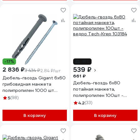
-17%
-18%
539 ₽
2 836 ₽
3 434 ₽
2.84 ₽/шт
661 ₽
Дюбель-гвоздь Gigant 6x60
Дюбель-гвоздь 6х80
грибовидная манжета
потайная манжета,
полипропилен 1000 шт
полипропилен 100шт -
123857
5
(98)
ведро Tech-Krep 103184
4.2
(33)
В корзину
В корзину