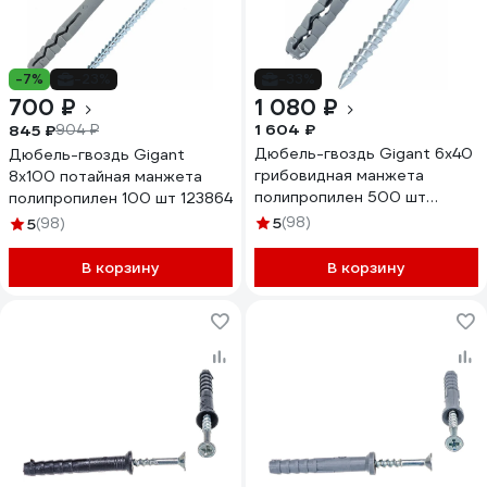
-7%
-23%
-33%
700 ₽
1 080 ₽
1 604 ₽
845 ₽
904 ₽
Дюбель-гвоздь Gigant 6x40
Дюбель-гвоздь Gigant
грибовидная манжета
8x100 потайная манжета
полипропилен 500 шт
полипропилен 100 шт 123864
123854
5
(98)
5
(98)
В корзину
В корзину