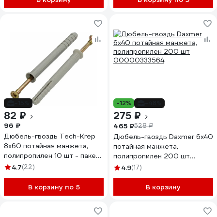
-15%
-12%
-48%
82 ₽
275 ₽
96 ₽
465 ₽
528 ₽
Дюбель-гвоздь Tech-Krep
Дюбель-гвоздь Daxmer 6х40
8х60 потайная манжета,
потайная манжета,
полипропилен 10 шт - пакет
полипропилен 200 шт
103904
00000333564
4.7
(22)
4.9
(17)
В корзину по 5
В корзину