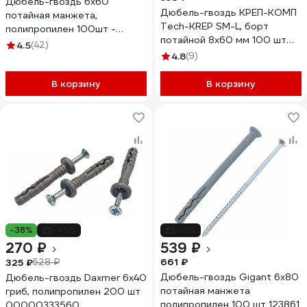
Дюбель-гвоздь 6х60
Дюбель-гвоздь КРЕП-КОМП
потайная манжета,
Tech-KREP SM-L, борт
полипропилен 100шт -
потайной 8х60 мм 100 шт
ведро Tech-Krep 101468
4.5
(42)
дг860птк
4.8
(9)
В корзину
В корзину
-38%
-49%
-18%
270 ₽
539 ₽
661 ₽
325 ₽
528 ₽
Дюбель-гвоздь Gigant 6x80
Дюбель-гвоздь Daxmer 6х40
потайная манжета
гриб, полипропилен 200 шт
полипропилен 100 шт 123861
00000333560