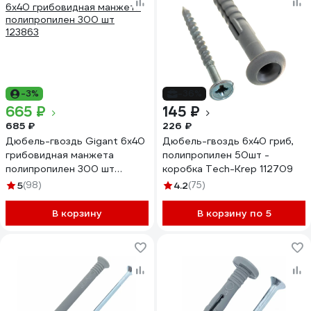
-3%
-36%
665 ₽
145 ₽
685 ₽
226 ₽
Дюбель-гвоздь Gigant 6x40
Дюбель-гвоздь 6х40 гриб,
грибовидная манжета
полипропилен 50шт -
полипропилен 300 шт
коробка Tech-Krep 112709
123863
5
(98)
4.2
(75)
В корзину
В корзину по 5