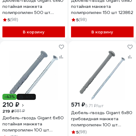
Дюбель-гвоздь Gigant 6x40
Дюбель-гвоздь Gigant 6x40
потайная манжета
потайная манжета
полипропилен 500 шт
полипропилен 150 шт 123862
123853
5
(98)
5
(98)
В корзину
В корзину
-43%
-45%
210 ₽
571 ₽
5.71 ₽/шт
219 ₽
381 ₽
Дюбель-гвоздь Gigant 6x80
Дюбель-гвоздь Gigant 6x60
грибовидная манжета
потайная манжета
полипропилен 100 шт
полипропилен 100 шт
123865
5
(98)