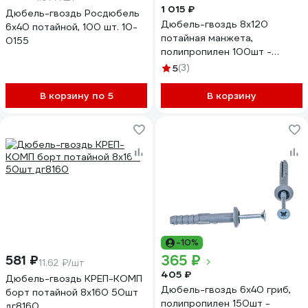
1 015 ₽
Дюбель-гвоздь Росдюбель
Дюбель-гвоздь 8х120
6x40 потайной, 100 шт. 10-
потайная манжета,
0155
полипропилен 100шт -
коробка Tech-Krep SM-L
5
(3)
117984
В корзину по 5
В корзину
-10%
365 ₽
581 ₽
11.62 ₽/шт
405 ₽
Дюбель-гвоздь КРЕП-КОМП
Дюбель-гвоздь 6х40 гриб,
борт потайной 8х160 50шт
полипропилен 150шт -
дг8160