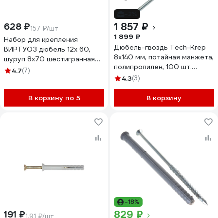
-2%
1 857 ₽
628 ₽
157 ₽/шт
1 899 ₽
Набор для крепления
Дюбель-гвоздь Tech-Krep
ВИРТУОЗ дюбель 12х 60,
8x140 мм, потайная манжета,
шуруп 8х70 шестигранная
полипропилен, 100 шт.
головка, 4 шт. 00149
4.7
(7)
154272
4.3
(3)
В корзину по 5
В корзину
-18%
829 ₽
191 ₽
1.91 ₽/шт