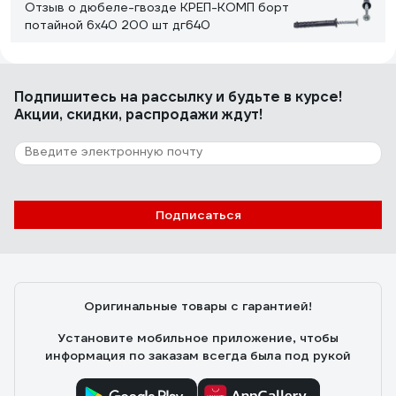
Отзыв о дюбеле-гвозде КРЕП-КОМП борт
потайной 6х40 200 шт дг640
Дмитрий С.
22.08.2023
Подпишитесь
на рассылку
и будьте в курсе!
Цена
Акции, скидки, распродажи ждут!
12 отзывов
Отзыв о дюбеле с шурупом Fischer
DUOTEC 10 S (25 шт.) PH 539025
Подписаться
Федош Дмитрий Александрович
05.09.2020
Бесспорно стоят своих денег. Есть одна тонкость
пори монтаже. Хвостик необходимо отрезать после
Оригинальные товары с гарантией!
вкручивания самореза, иначе дюбель может
перекосить и отвалится.
Установите мобильное приложение, чтобы
информация по заказам всегда была под рукой