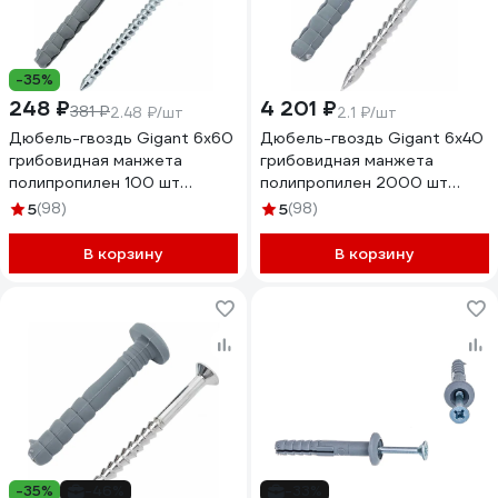
-35%
248 ₽
4 201 ₽
381 ₽
2.48 ₽/шт
2.1 ₽/шт
Дюбель-гвоздь Gigant 6x60
Дюбель-гвоздь Gigant 6x40
грибовидная манжета
грибовидная манжета
полипропилен 100 шт
полипропилен 2000 шт
123859
123858
5
(98)
5
(98)
В корзину
В корзину
-35%
-46%
-33%