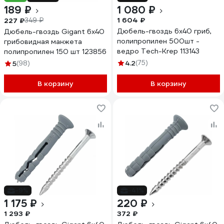
189 ₽
1 080 ₽
1 604 ₽
227 ₽
349 ₽
Дюбель-гвоздь 6х40 гриб,
Дюбель-гвоздь Gigant 6x40
полипропилен 500шт -
грибовидная манжета
ведро Tech-Krep 113143
полипропилен 150 шт 123856
4.2
(75)
5
(98)
В корзину
В корзину
-9%
-41%
1 175 ₽
220 ₽
1 293 ₽
372 ₽