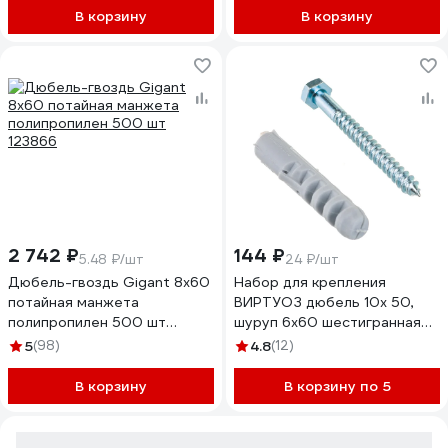
В корзину
В корзину
2 742 ₽
144 ₽
5.48 ₽/шт
24 ₽/шт
Дюбель-гвоздь Gigant 8x60
Набор для крепления
потайная манжета
ВИРТУОЗ дюбель 10х 50,
полипропилен 500 шт
шуруп 6х60 шестигранная
123866
головка, 6 шт. 22110
5
(98)
4.8
(12)
В корзину
В корзину по 5