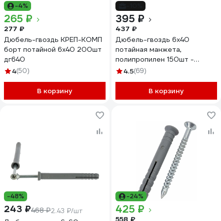
-4%
-10%
265 ₽
395 ₽
277 ₽
437 ₽
Дюбель-гвоздь КРЕП-КОМП
Дюбель-гвоздь 6х40
борт потайной 6х40 200шт
потайная манжета,
дг640
полипропилен 150шт -
ведро Tech-Krep 101466
4
(50)
4.5
(69)
В корзину
В корзину
-48%
-24%
425 ₽
243 ₽
468 ₽
2.43 ₽/шт
558 ₽