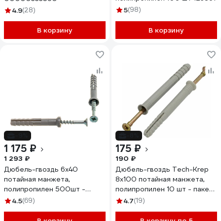
5
(98)
4.9
(28)
В корзину
В корзину
-9%
-8%
1 175 ₽
175 ₽
1 293 ₽
190 ₽
Дюбель-гвоздь 6х40
Дюбель-гвоздь Tech-Krep
потайная манжета,
8х100 потайная манжета,
полипропилен 500шт -
полипропилен 10 шт - пакет
ведро Tech-Krep 113144
103906
4.5
(69)
4.7
(19)
В корзину
В корзину по 5