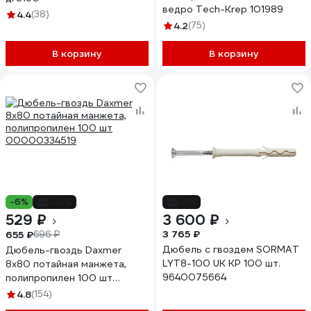
ведро Tech-Krep 101989
4.4
(38)
4.2
(75)
В корзину
В корзину
-6%
-24%
-4%
529 ₽
3 600 ₽
3 765 ₽
655 ₽
696 ₽
Дюбель с гвоздем SORMAT
Дюбель-гвоздь Daxmer
LYT8-100 UK KP 100 шт.
8х80 потайная манжета,
9640075664
полипропилен 100 шт
00000334519
4.8
(154)