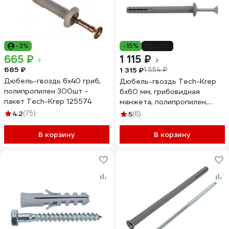
-3%
-15%
-28%
665 ₽
1 115 ₽
685 ₽
1 315 ₽
1 554 ₽
Дюбель-гвоздь 6х40 гриб,
Дюбель-гвоздь Tech-Krep
полипропилен 300шт -
6x60 мм, грибовидная
пакет Tech-Krep 125574
манжета, полипропилен,
500 шт. 154276
4.2
(75)
5
(6)
В корзину
В корзину