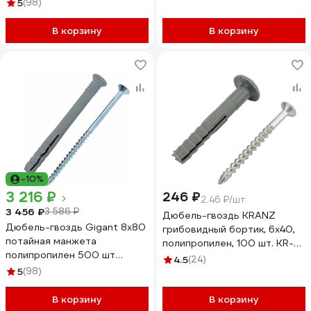
123855
5
(98)
В корзину
В корзину
-10%
3 216 ₽
246 ₽
2.46 ₽/шт
3 456 ₽
3 586 ₽
Дюбель-гвоздь KRANZ
Дюбель-гвоздь Gigant 8x80
грибовидный бортик, 6x40,
потайная манжета
полипропилен, 100 шт. KR-
полипропилен 500 шт
02-3621-001
4.5
(24)
123860
5
(98)
В корзину
В корзину