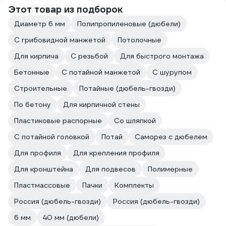
Этот товар из подборок
Диаметр 6 мм
Полипропиленовые (дюбели)
С грибовидной манжетой
Потолочные
Для кирпича
С резьбой
Для быстрого монтажа
Бетонные
С потайной манжетой
С шурупом
Строительные
Потайные (дюбель-гвозди)
По бетону
Для кирпичной стены
Пластиковые распорные
Со шляпкой
С потайной головкой
Потай
Саморез с дюбелем
Для профиля
Для крепления профиля
Для кронштейна
Для подвесов
Полимерные
Пластмассовые
Пачки
Комплекты
Россия (дюбель-гвозди)
Россия (дюбель-гвозди)
6 мм
40 мм (дюбели)