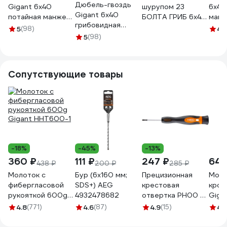
Дюбель-гвоздь
Gigant 6x40
шурупом 23
6х40
Gigant 6x40
потайная манжета
БОЛТА ГРИБ 6x40
манж
грибовидная
полипропилен 150
зеленый, 50 шт.
150ш
5
(98)
4.
манжета
шт 123862
5
(98)
РКГ00016684ф50
Tech
полипропилен 150
шт 123856
Сопутствующие товары
-18%
-45%
-13%
360 ₽
111 ₽
247 ₽
645
438 ₽
200 ₽
285 ₽
Молоток с
Бур (6x160 мм;
Прецизионная
Моло
фибергласовой
SDS+) AEG
крестовая
кров
рукояткой 600g
4932478682
отвертка PH00 x
Giga
Gigant HHT600-1
50 мм NEO TOOLS
фибе
4.8
(771)
4.6
(87)
4.9
(15)
4.
S2 04-115
ручк