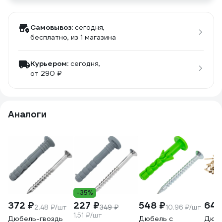
Самовывоз:
сегодня,
бесплатно
, из 1 магазина
Курьером:
сегодня,
от 290 ₽
Аналоги
-35%
372 ₽
227 ₽
548 ₽
641
2.48 ₽/шт
349 ₽
10.96 ₽/шт
1.51 ₽/шт
Дюбель-гвоздь
Дюбель с
Дюбе