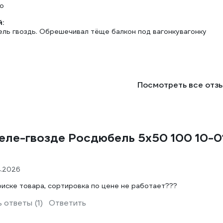
о
:
ль гвоздь. Обрешечивал тёще балкон под вагонкувагонку
Посмотреть все отз
еле-гвозде Росдюбель 5х50 100 10-0
4.2026
оиске товара, сортировка по цене не работает???
 ответы (1)
Ответить