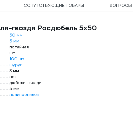
СОПУТСТВУЮЩИЕ ТОВАРЫ
ВОПРОС
еля-гвоздя Росдюбель 5х50
50 мм
5 мм
потайная
шт.
100 шт
шуруп
3 мм
нет
дюбель-гвозди
5 мм
полипропилен