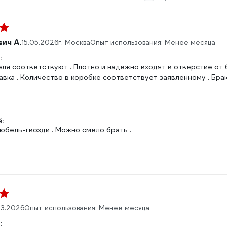
ич А.
15.05.2026
г. Москва
Опыт использования: Менее месяца
:
я соответствуют . Плотно и надежно входят в отверстие от бу
вка . Количество в коробке соответствует заявленному . Брак
:
юбель-гвозди . Можно смело брать .
03.2026
Опыт использования: Менее месяца
: