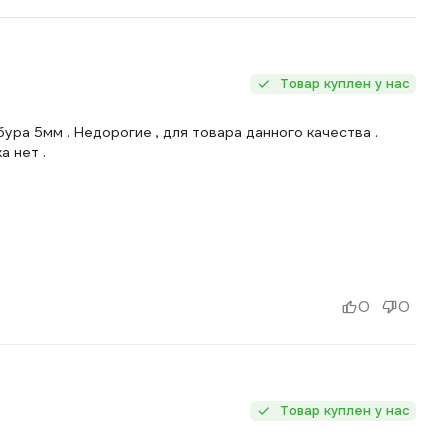
Товар куплен у нас
ра 5мм . Недорогие , для товара данного качества .
а нет .
0
0
Товар куплен у нас