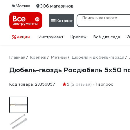
306 магазинов
Москва
Каталог
Акции
Инструмент
Крепеж
Всё для сада
Э
Главная
Крепёж
Метизы
Дюбели и дюбель-гвозди
/
/
/
/
Дюбель-гвоздь Росдюбель 5х50 пот
Код товара:
23356857
5
(2 отзыва)
1 вопрос