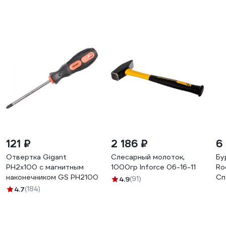
121 ₽
2 186 ₽
6
Отвертка Gigant
Слесарный молоток,
Бу
PH2x100 с магнитным
1000гр Inforce 06-16-11
Ro
наконечником GS PH2100
Сп
4.9
(91)
св
4.7
(184)
кр
RA
16