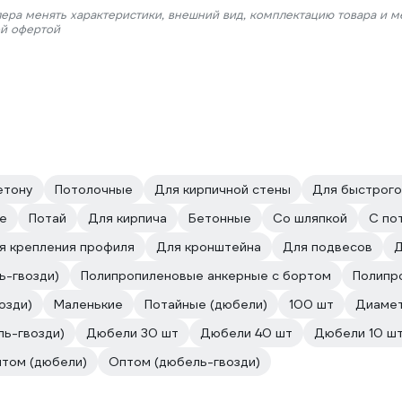
лера менять характеристики, внешний вид, комплектацию товара и м
ой офертой
етону
Потолочные
Для кирпичной стены
Для быстрого
е
Потай
Для кирпича
Бетонные
Со шляпкой
С по
я крепления профиля
Для кронштейна
Для подвесов
Д
ь-гвозди)
Полипропиленовые анкерные с бортом
Полипр
озди)
Маленькие
Потайные (дюбели)
100 шт
Диамет
ль-гвозди)
Дюбели 30 шт
Дюбели 40 шт
Дюбели 10 ш
том (дюбели)
Оптом (дюбель-гвозди)