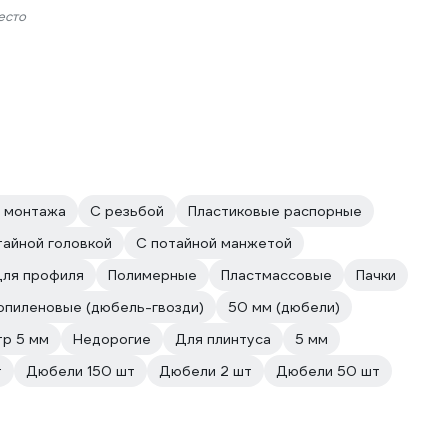
есто
 монтажа
С резьбой
Пластиковые распорные
тайной головкой
С потайной манжетой
ля профиля
Полимерные
Пластмассовые
Пачки
опиленовые (дюбель-гвозди)
50 мм (дюбели)
р 5 мм
Недорогие
Для плинтуса
5 мм
т
Дюбели 150 шт
Дюбели 2 шт
Дюбели 50 шт