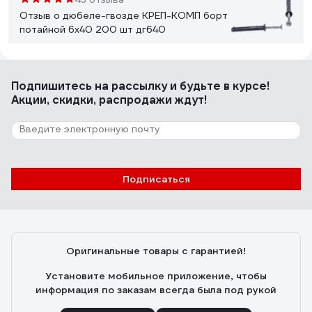
Отзыв о дюбеле-гвозде КРЕП-КОМП борт
потайной 6х40 200 шт дг640
Дмитрий С.
22.08.2023
Подпишитесь
на рассылку
и будьте в курсе!
Цена
Акции, скидки, распродажи ждут!
12 отзывов
Отзыв о дюбеле с шурупом Fischer
DUOTEC 10 S (25 шт.) PH 539025
Подписаться
Федош Дмитрий Александрович
05.09.2020
Бесспорно стоят своих денег. Есть одна тонкость
пори монтаже. Хвостик необходимо отрезать после
Оригинальные товары с гарантией!
вкручивания самореза, иначе дюбель может
перекосить и отвалится.
Установите мобильное приложение, чтобы
информация по заказам всегда была под рукой