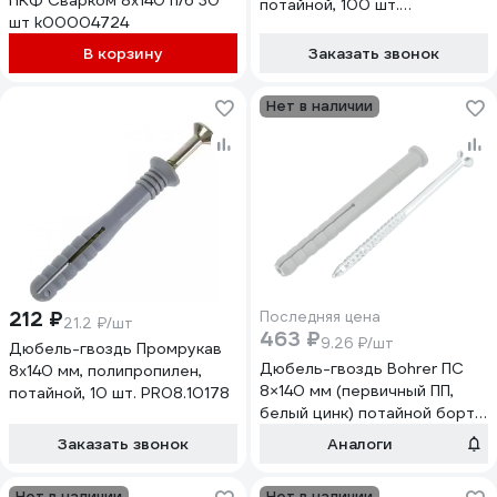
ПКФ Сварком 8x140 п/б 30
потайной, 100 шт.
шт k00004724
PR08.10179
В корзину
Заказать звонок
Нет в наличии
212 ₽
Последняя цена
21.2 ₽/шт
463 ₽
9.26 ₽/шт
Дюбель-гвоздь Промрукав
Дюбель-гвоздь Bohrer ПС
8x140 мм, полипропилен,
8×140 мм (первичный ПП,
потайной, 10 шт. PR08.10178
белый цинк) потайной борт
(50 шт) DGVG-PP-8/140-50
Заказать звонок
Аналоги
Нет в наличии
Нет в наличии