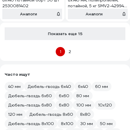
8х140 Потайной борт 50 шт
8x140 мм, полипропилен,
2530081402
потайной, 5 кг SMV2-42994-
5
Аналоги
Аналоги
Показать еще 15
1
2
Часто ищут
40 мм
Дюбель-гвоздь 6х40
6х40
60 мм
Дюбель-гвоздь 6х60
6х60
80 мм
Дюбель-гвоздь 6х80
6х80
100 мм
10х120
120 мм
Дюбель-гвоздь 8х60
8х80
Дюбель-гвоздь 8х100
8х100
30 мм
50 мм