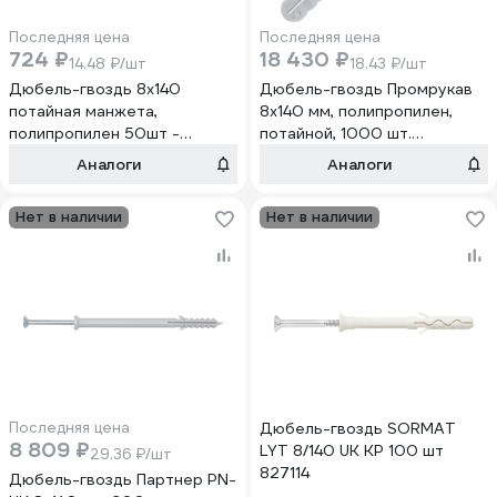
Последняя цена
Последняя цена
724 ₽
18 430 ₽
14.48 ₽/шт
18.43 ₽/шт
Дюбель-гвоздь 8х140
Дюбель-гвоздь Промрукав
потайная манжета,
8x140 мм, полипропилен,
полипропилен 50шт -
потайной, 1000 шт.
коробка Tech-Krep SM-L
PR08.10180
Аналоги
Аналоги
117985
Нет в наличии
Нет в наличии
Последняя цена
Дюбель-гвоздь SORMAT
8 809 ₽
LYT 8/140 UK KP 100 шт
29.36 ₽/шт
827114
Дюбель-гвоздь Партнер PN-