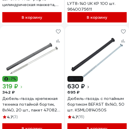
LYT8-140 UK KP 100 шт.
цилиндрическая манжета,
9640075611
8x140 мм, 10 шт. 1 0015 09
В корзину
В корзину
-7%
-9%
319 ₽
630 ₽
342 ₽
695 ₽
Дюбель-гвоздь крепежная
Дюбель-гвоздь с потайным
техника потайной бортик,
бортиком BEFAST 8x140, 50
8x140, 20 шт., пакет 470826
шт. KSML0814050S
БК
4.7
(3)
4.7
(16)
В корзину
В корзину