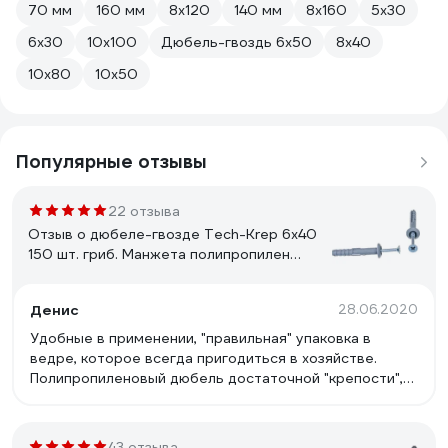
70 мм
160 мм
8х120
140 мм
8х160
5х30
6х30
10х100
Дюбель-гвоздь 6х50
8х40
10х80
10х50
Популярные отзывы
22 отзыва
Отзыв о дюбеле-гвозде Tech-Krep 6х40
150 шт. гриб. Манжета полипропилен
ведро 101989
Денис
28.06.2020
Удобные в применении, "правильная" упаковка в
ведре, которое всегда пригодиться в хозяйстве.
Полипропиленовый дюбель достаточной "крепости",
сам гвоздь тоже крепкий.
43 отзыва