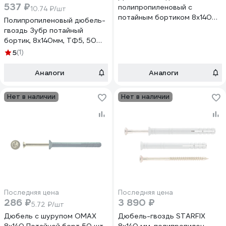
537 ₽
полипропиленовый с
10.74 ₽/шт
потайным бортиком 8x140
Полипропиленовый дюбель-
мм, 100 шт. 42143
гвоздь Зубр потайный
бортик, 8x140мм, ТФ5, 50
штук 4-301345-08-140
5
(1)
Аналоги
Аналоги
Нет в наличии
Нет в наличии
Последняя цена
Последняя цена
286 ₽
3 890 ₽
5.72 ₽/шт
Дюбель с шурупом OMAX
Дюбель-гвоздь STARFIX