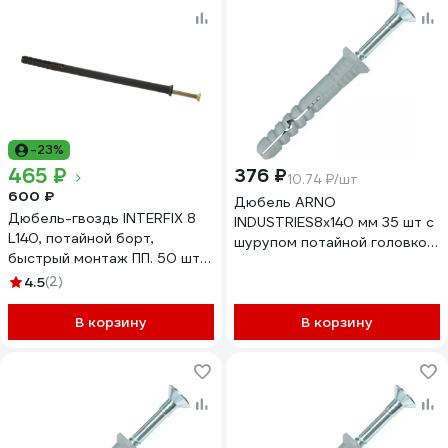
-23%
465 ₽
376 ₽
10.74 ₽/шт
600 ₽
Дюбель ARNO
Дюбель-гвоздь INTERFIX 8
INDUSTRIES8х140 мм 35 шт с
L140, потайной борт,
шурупом потайной головкой
быстрый монтаж ПП. 50 шт
для крепления в стену
7249
4.5
(2)
AG1100814061099
В корзину
В корзину