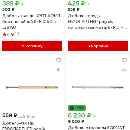
385 ₽
425 ₽
503 ₽
559 ₽
Дюбель-гвоздь КРЕП-КОМП
Дюбель-гвоздь
борт потайной 8х140 50шт
ЕВРОПАРТНЕР pdg uk,
дг8140
потайная манжета, 8x140 мм,
10 шт. 1 0016 09
4.4
(38)
В корзину
В корзину
-35%
6 230 ₽
559 ₽
55.9 ₽/шт
9 520 ₽
Дюбель-гвоздь
Дюбель с гвоздем SORMAT
ЕВРОПАРТНЕР pdg lk,