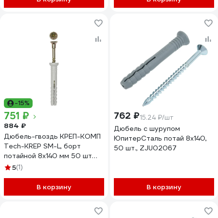
-15%
751 ₽
762 ₽
15.24 ₽/шт
884 ₽
Дюбель с шурупом
Дюбель-гвоздь КРЕП-КОМП
ЮпитерСталь потай 8х140,
Tech-KREP SM-L, борт
50 шт., ZJU02067
потайной 8х140 мм 50 шт
дг8140птк
5
(1)
В корзину
В корзину