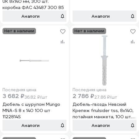
UK 8x140 мм, 300 шт.
коробка ФАС 43487 300 85
Аналоги
Аналоги
Нет в наличии
Нет в наличии
Последняя цена
Последняя цена
3 682 ₽
2 786 ₽
36.82 ₽/шт
27.86 ₽/шт
Дюбель с шурупом Mungo
Дюбель-гвоздь Невский
MNA-S 8 x 140 100 шт
Крепеж friulsider tss, 8x140,
1122814S
потайная манжета, 100 шт.
FR_62200b0814000
Аналоги
Аналоги