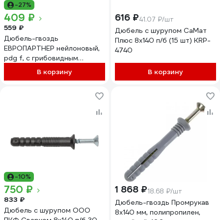
-27%
409 ₽
616 ₽
41.07 ₽/шт
559 ₽
Дюбель с шурупом СаМат
Дюбель-гвоздь
Плюс 8х140 п/б (15 шт) KRP-
ЕВРОПАРТНЕР нейлоновый,
4740
pdg f, с грибовидным
бортиком, 8x140 мм, 10 шт. 1
В корзину
В корзину
0014 09
-10%
750 ₽
1 868 ₽
18.68 ₽/шт
833 ₽
Дюбель-гвоздь Промрукав
Дюбель с шурупом ООО
8x140 мм, полипропилен,