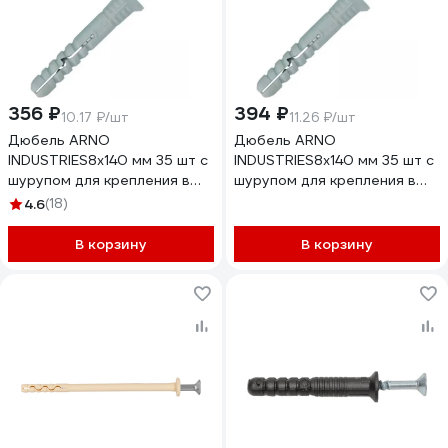
356 ₽
394 ₽
10.17 ₽/шт
11.26 ₽/шт
Дюбель ARNO
Дюбель ARNO
INDUSTRIES8х140 мм 35 шт с
INDUSTRIES8х140 мм 35 шт с
шурупом для крепления в
шурупом для крепления в
стене и бетоне шуруп
стене шуруп потайная
4.6
(18)
потайная головка
головка AG1100814060199
AG1100814062099
В корзину
В корзину