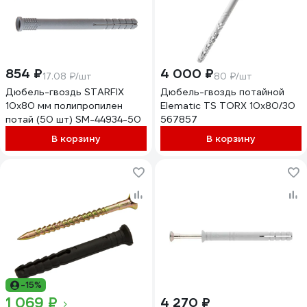
854 ₽
4 000 ₽
17.08 ₽/шт
80 ₽/шт
Дюбель-гвоздь STARFIX
Дюбель-гвоздь потайной
10х80 мм полипропилен
Elematic TS TORX 10x80/30
потай (50 шт) SM-44934-50
567857
В корзину
В корзину
-15%
1 069 ₽
4 270 ₽