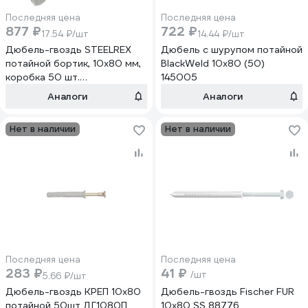
Последняя цена
Последняя цена
877 ₽
722 ₽
17.54 ₽/шт
14.44 ₽/шт
Дюбель-гвоздь STEELREX
Дюбель с шурупом потайной
потайной бортик, 10x80 мм,
BlackWeld 10x80 (50)
коробка 50 шт.
145005
0405010080B100005008
Аналоги
Аналоги
Нет в наличии
Нет в наличии
Последняя цена
Последняя цена
283 ₽
41 ₽
/шт
5.66 ₽/шт
Дюбель-гвоздь КРЕП 10х80
Дюбель-гвоздь Fischer FUR
потайной 50шт ДГ1080П
10x80 SS 88776