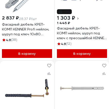
-10%
1 303 ₽
2 837 ₽
28.37 ₽/шт
1 445 ₽
Фасадный дюбель КРЕП-
Фасадный дюбель КРЕП-
КОМП KENNER Profi нейлон,
КОМП нейлон, шуруп под
шуруп под ключ 10х80
ключ с прессшайбой KENNER
100шт фдкп1080
4.8
(38)
Profi 10х80 50шт фдкп1080п
4.8
(12)
В корзину
В корзину