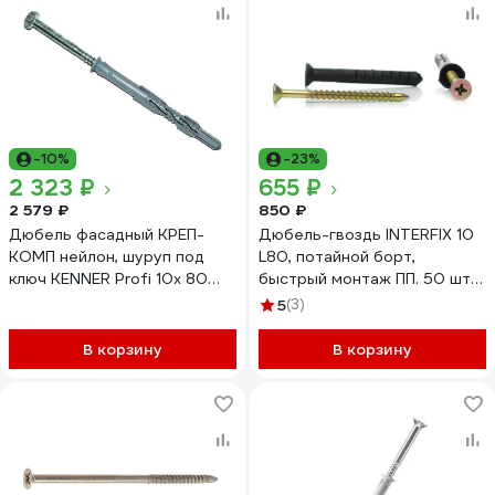
-10%
-23%
2 323 ₽
655 ₽
2 579 ₽
850 ₽
Дюбель фасадный КРЕП-
Дюбель-гвоздь INTERFIX 10
КОМП нейлон, шуруп под
L80, потайной борт,
ключ KENNER Profi 10х 80
быстрый монтаж ПП. 50 шт
Дакромет пр. 8.8 (100шт)
8160
5
(3)
фдкд1080
В корзину
В корзину