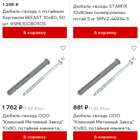
1 258 ₽
Дюбель-гвоздь STARFIX
Дюбель-гвоздь с потайным
10х80мм полипропилен
бортиком BEFAST 10x80, 50
потай 5 кг SMV2-44934-5
шт. KSML1008050S
В корзину
В корзину
1 762 ₽
881 ₽
17.62 ₽/шт
17.62 ₽/шт
Дюбель-гвоздь ООО
Дюбель-гвоздь ООО
"Клинский Метизный Завод"
"Клинский Метизный Завод"
10x80, потайная манжета,
10x80, потайная манжета,
100 шт., ДЮБГ10080ПМ-100
50 шт., ДЮБГ10080ПМ-50
В корзину
В корзину