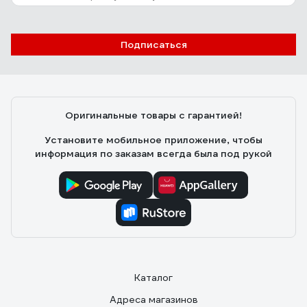
12 отзывов
Отзыв о дюбеле с шурупом Fischer
DUOTEC 10 S (25 шт.) PH 539025
Подписаться
Федош Дмитрий Александрович
05.09.2020
Бесспорно стоят своих денег. Есть одна тонкость
пори монтаже. Хвостик необходимо отрезать после
Оригинальные товары с гарантией!
вкручивания самореза, иначе дюбель может
перекосить и отвалится.
Установите мобильное приложение, чтобы
информация по заказам всегда была под рукой
Каталог
Адреса магазинов