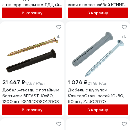
антикорр. покрытие ТДЦ (4
ключ с прессшайбой KENNER
шт), ГОСКРЕП, подвес
Profi 10х 80 Дакромет пр.
В корзину
В корзину
(тк=10) 15-0012387
8.8 (50шт) фдкд1080п
21 447 ₽
1 074 ₽
17.87 ₽/шт
21.48 ₽/шт
Дюбель-гвоздь с потайным
Дюбель с шурупом
бортиком BEFAST 10x80,
ЮпитерСталь потай 10х80,
1200 шт. KSML100801200S
50 шт., ZJU02070
В корзину
В корзину