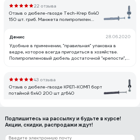
22 отзыва
Отзыв о дюбеле-гвозде Tech-Krep 6х40
150 шт. гриб. Манжета полипропилен
ведро 101989
Денис
28.06.2020
Удобные в применении, "правильная" упаковка в
ведре, которое всегда пригодиться в хозяйстве.
Полипропиленовый дюбель достаточной "крепости",
сам гвоздь тоже крепкий.
43 отзыва
Отзыв о дюбеле-гвозде КРЕП-КОМП борт
потайной 6х40 200 шт дг640
Дмитрий С.
22.08.2023
Подпишитесь
на рассылку
и будьте в курсе!
Цена
Акции, скидки, распродажи ждут!