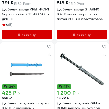
791 ₽
518 ₽
15.82 ₽/шт
25.9 ₽/шт
Дюбель-гвоздь КРЕП-КОМП
Дюбель-гвоздь STARFIX
борт потайной 10х80 50шт
10х80мм полипропилен
дг1080
потай 20шт в пластиковом
контейнере SMP4-44934-20
5
(8)
В корзину
В корзину
-24%
-13%
425 ₽
1 200 ₽
556 ₽
1 372 ₽
Дюбель фасадный Госкреп
Дюбель фасадный КРЕП-
10х80 с шурупом и
КОМП нейлон, шуруп под