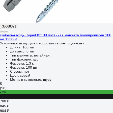
35068321
Дюбель-гвоздь Gigant 8x100 потайная манжета полипропилен 100
шт 123864
Устойчивость шурупа к коррозии за счет оцинковки
Длина:
100 мм
Диаметр:
8 мм
Тип манжеты:
потайная
Тип фасовки:
шт.
Фасовка:
1.3 кг
Фасовка:
100 шт
С усом:
нет
Цвет:
серый
Метиз в комплекте:
шуруп
5
(98)
-7%
-23%
700 ₽
845 ₽
904 ₽