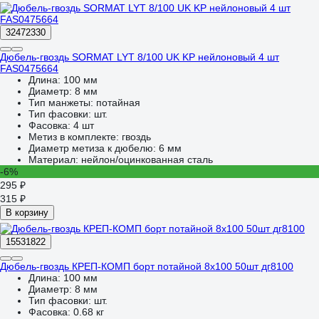
32472330
Дюбель-гвоздь SORMAT LYT 8/100 UK KP нейлоновый 4 шт
FAS0475664
Длина:
100 мм
Диаметр:
8 мм
Тип манжеты:
потайная
Тип фасовки:
шт.
Фасовка:
4 шт
Метиз в комплекте:
гвоздь
Диаметр метиза к дюбелю:
6 мм
Материал:
нейлон/оцинкованная сталь
-6%
295 ₽
315 ₽
В корзину
15531822
Дюбель-гвоздь КРЕП-КОМП борт потайной 8х100 50шт дг8100
Длина:
100 мм
Диаметр:
8 мм
Тип фасовки:
шт.
Фасовка:
0.68 кг