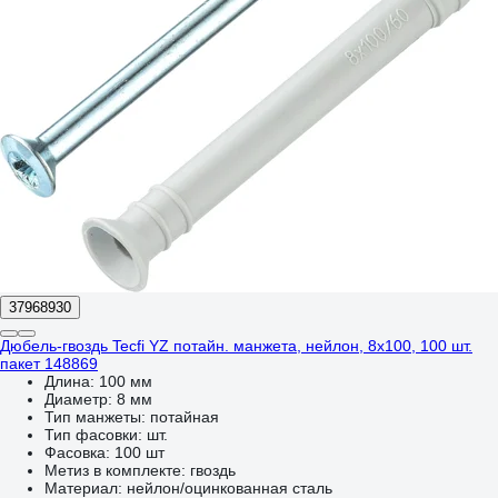
37968930
Дюбель-гвоздь Tecfi YZ потайн. манжета, нейлон, 8x100, 100 шт.
пакет 148869
Длина:
100 мм
Диаметр:
8 мм
Тип манжеты:
потайная
Тип фасовки:
шт.
Фасовка:
100 шт
Метиз в комплекте:
гвоздь
Материал:
нейлон/оцинкованная сталь