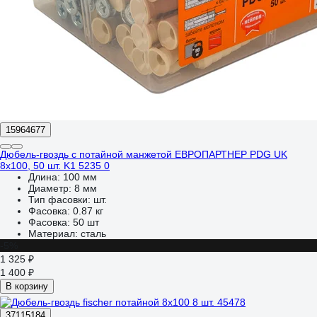
15964677
Дюбель-гвоздь с потайной манжетой ЕВРОПАРТНЕР PDG UK
8x100, 50 шт. K1 5235 0
Длина:
100 мм
Диаметр:
8 мм
Тип фасовки:
шт.
Фасовка:
0.87 кг
Фасовка:
50 шт
Материал:
сталь
-5%
1 325 ₽
1 400 ₽
В корзину
37115184