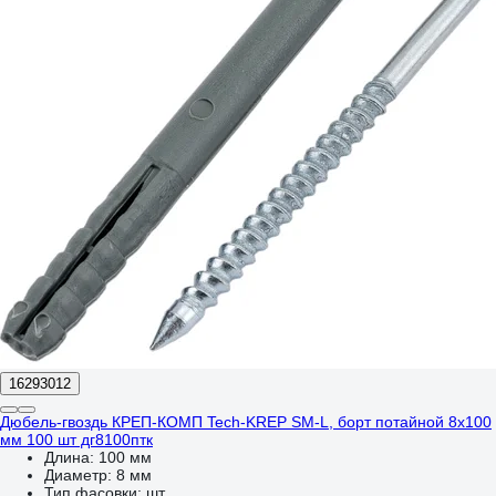
16293012
Дюбель-гвоздь КРЕП-КОМП Tech-KREP SM-L, борт потайной 8х100
мм 100 шт дг8100птк
Длина:
100 мм
Диаметр:
8 мм
Тип фасовки:
шт.