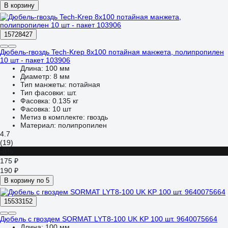
В корзину
15728427
Дюбель-гвоздь Tech-Krep 8х100 потайная манжета, полипропилен
10 шт - пакет 103906
Длина:
100 мм
Диаметр:
8 мм
Тип манжеты:
потайная
Тип фасовки:
шт.
Фасовка:
0.135 кг
Фасовка:
10 шт
Метиз в комплекте:
гвоздь
Материал:
полипропилен
4.7
(19)
-8%
175 ₽
190 ₽
В корзину по 5
15533152
Дюбель с гвоздем SORMAT LYT8-100 UK KP 100 шт. 9640075664
Длина:
100 мм