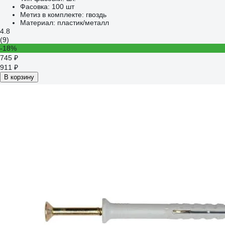
Фасовка:
100 шт
Метиз в комплекте:
гвоздь
Материал:
пластик/металл
4.8
(9)
-18%
745 ₽
911 ₽
В корзину