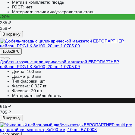
Метиз в комплекте:
гвоздь
ГОСТ:
нет
Материал:
полиамид/углеродистая сталь
-20%
285 ₽
358 ₽
В корзину
16352976
Дюбель-гвоздь с цилиндрической манжетой ЕВРОПАРТНЕР
нейлон. PDG LK 8х100, 20 шт. 1 0705 09
Длина:
100 мм
Диаметр:
8 мм
Тип фасовки:
шт.
Фасовка:
0.327 кг
Фасовка:
20 шт
Материал:
нейлон/сталь
-13%
615 ₽
705 ₽
В корзину