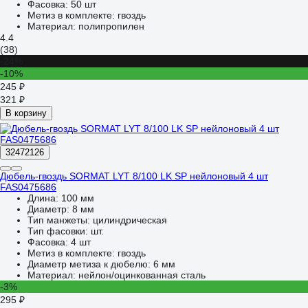
Фасовка:
50 шт
Метиз в комплекте:
гвоздь
Материал:
полипропилен
4.4
(38)
-24%
-10%
245 ₽
321 ₽
В корзину
32472126
Дюбель-гвоздь SORMAT LYT 8/100 LK SP нейлоновый 4 шт
FAS0475686
Длина:
100 мм
Диаметр:
8 мм
Тип манжеты:
цилиндрическая
Тип фасовки:
шт.
Фасовка:
4 шт
Метиз в комплекте:
гвоздь
Диаметр метиза к дюбелю:
6 мм
Материал:
нейлон/оцинкованная сталь
-3%
295 ₽