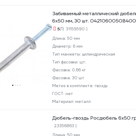
Забиваемый металлический дюбел
6x50 мм, 30 шт. 0421060050B40
5
(1)
31159590
Длина:
50 мм
Диаметр:
6 мм
Тип манжеты:
цилиндрическая
Тип фасовки:
шт.
Фасовка:
0.66 кг
Фасовка:
30 шт
Метиз в комплекте:
гвоздь
ГОСТ:
нет
Материал:
металл
Дюбель-гвоздь Росдюбель 6х50 гри
23356863
Длина:
50 мм