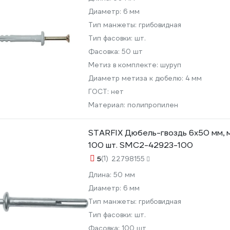
Диаметр:
6 мм
Тип манжеты:
грибовидная
Тип фасовки:
шт.
Фасовка:
50 шт
Метиз в комплекте:
шуруп
Диаметр метиза к дюбелю:
4 мм
ГОСТ:
нет
Материал:
полипропилен
STARFIX Дюбель-гвоздь 6x50 мм, 
100 шт. SMC2-42923-100
5
(1)
22798155
Длина:
50 мм
Диаметр:
6 мм
Тип манжеты:
грибовидная
Тип фасовки:
шт.
Фасовка:
100 шт