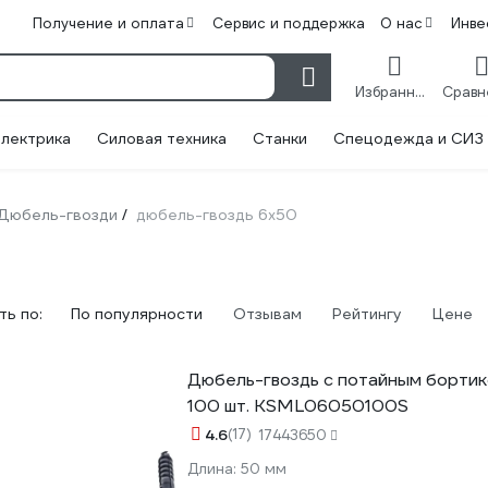
Получение и оплата
Сервис и поддержка
О нас
Инве
Избранное
лектрика
Силовая техника
Станки
Спецодежда и СИЗ
Дюбель-гвозди
дюбель-гвоздь 6х50
/
ь по:
По популярности
Отзывам
Рейтингу
Цене
Дюбель-гвоздь с потайным борти
100 шт. KSML06050100S
4.6
(17)
17443650
Длина:
50 мм