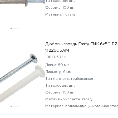
Тип фасовки:
шт.
Фасовка:
100 шт
Материал:
сталь
Дюбель-гвоздь Fasty FNK 6x50 PZ2
1122605AM
38191602
Длина:
50 мм
Диаметр:
6 мм
Тип манжеты:
грибовидная
Тип фасовки:
шт.
Фасовка:
100 шт
Метиз в комплекте:
гвоздь
Материал:
полиамид/оцинкованная стал