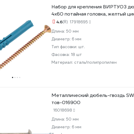
Набор для крепления ВИРТУОЗ дю
4х60 потайная головка, желтый цин
4.6
(8)
17918695
Длина:
50 мм
Диаметр:
6 мм
Тип фасовки:
шт.
Фасовка:
18 шт
Материал:
сталь/полипропилен
Металлический дюбель-гвоздь SWF
тов-016900
16018698
Длина:
50 мм
Диаметр:
6 мм