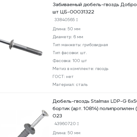
Забиваемый дюбель-гвоздь Доброг
шт ЦБ-00031322
33840565
Длина:
50 мм
Диаметр:
6 мм
Тип манжеты:
грибовидная
Тип фасовки:
шт.
Фасовка:
100 шт
Метиз в комплекте:
гвоздь
ГОСТ:
нет
Материал:
сталь
Дюбель-гвоздь Stalmax LDP-G 6х
бортик (арт. 10814) полипропилен (
023
43960720
Длина:
50 мм