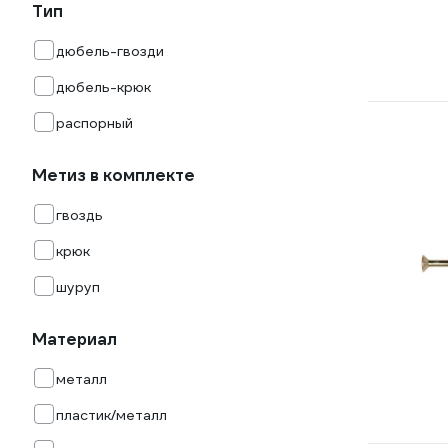
Тип
дюбель-гвозди
дюбель-крюк
распорный
Метиз в комплекте
гвоздь
крюк
шуруп
Материал
металл
пластик/металл