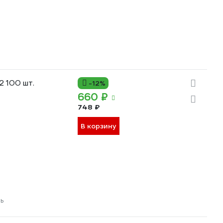
 100 шт.
-12%
660 ₽
748 ₽
В корзину
ь