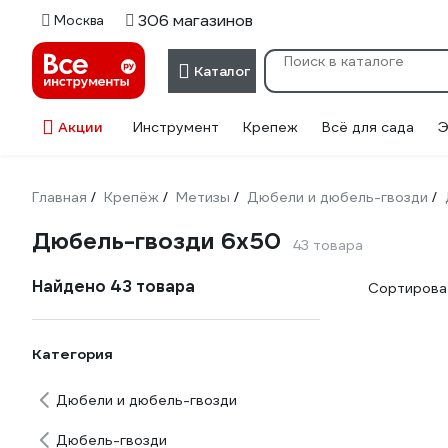
306 магазинов
Москва
Каталог
Акции
Инструмент
Крепеж
Всё для сада
Э
Главная
Крепёж
Метизы
Дюбели и дюбель-гвозди
/
/
/
/
Дюбель-гвозди 6х50
43 товара
Найдено 43 товара
Сортироват
Категория
Дюбели и дюбель-гвозди
Дюбель-гвозди