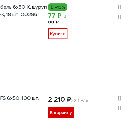
бель 6х50 К, шуруп
-13%
к, 18 шт. 00286
77 ₽
88 ₽
Купить
S 6х50, 100 шт.
2 210 ₽
22.1 ₽/шт
В корзину