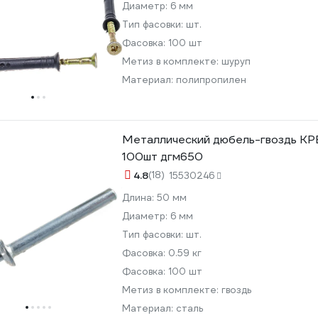
Диаметр:
6 мм
Тип фасовки:
шт.
Фасовка:
100 шт
Метиз в комплекте:
шуруп
Материал:
полипропилен
Металлический дюбель-гвоздь К
100шт дгм650
4.8
(18)
15530246
Длина:
50 мм
Диаметр:
6 мм
Тип фасовки:
шт.
Фасовка:
0.59 кг
Фасовка:
100 шт
Метиз в комплекте:
гвоздь
Материал:
сталь