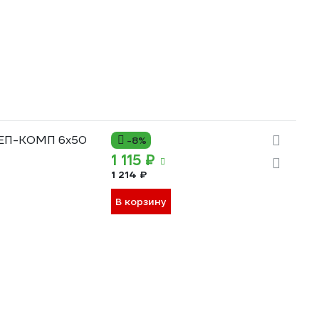
РЕП-КОМП 6х50
-8%
1 115 ₽
1 214 ₽
В корзину