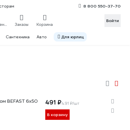
8 800 550-37-70
сторам
Войти
Сравнение
Заказы
Корзина
Сантехника
Авто
Для юрлиц
ком BEFAST 6х50
491 ₽
4.91 ₽/шт
В корзину