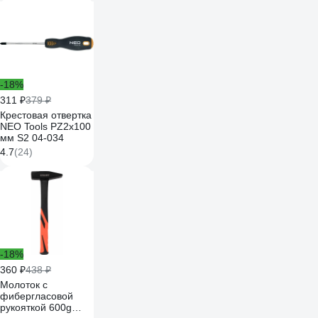
-18%
311 ₽
379 ₽
Крестовая отвертка
NEO Tools PZ2x100
мм S2 04-034
4.7
(24)
-18%
360 ₽
438 ₽
Молоток с
фибергласовой
рукояткой 600g