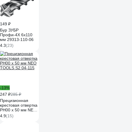
149 ₽
Бур ЗУБР
Профи-4Х 6x110
мм 29313-110-06
4.3
(23)
-13%
247 ₽
285 ₽
Прецизионная
крестовая отвертка
PH00 x 50 мм NEO
TOOLS S2 04-115
4.9
(15)