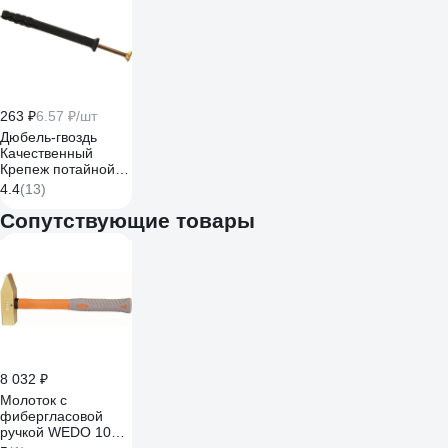
263 ₽
6.57 ₽/шт
Дюбель-гвоздь
Качественный
Крепеж потайной
бортик 6х60 40 шт
4.4
(13)
0200617 КЧ
Сопутствующие товары
8 032 ₽
Молоток с
фибергласовой
ручкой WEDO 1000г