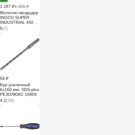
1 287 ₽
1 355 ₽
Молоток-гвоздодер
INGCO SUPER
INDUSTRIAL 450 г
HCH81016L
5
(7)
56 ₽
Бур усиленный
6х160 мм, SDS-plus
РЕЗОЛЮКС 15809
4.2
(29)