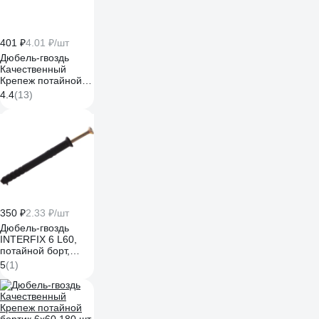
401 ₽
4.01 ₽/шт
Дюбель-гвоздь
Качественный
Крепеж потайной
бортик 6х60 100 шт
4.4
(13)
0500617 КЧ
350 ₽
2.33 ₽/шт
Дюбель-гвоздь
INTERFIX 6 L60,
потайной борт,
быстрый монтаж
5
(1)
ПП. 150 шт 24608