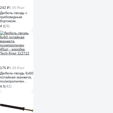
242 ₽
6.05 ₽/шт
Дюбель-гвоздь с
грибовидным
бортиком
Качественный
4.1
(9)
КРЕПЕЖ 40 штук
0300633 КЧ
175 ₽
4.38 ₽/шт
Дюбель-гвоздь 6х60
потайная манжета,
полипропилен
40шт - коробка
4.5
(42)
Tech-Krep 112712