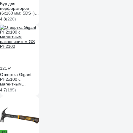
Бур для
перфораторов
(6х160 мм; SDS+)
Makita D-00066
4.8
(220)
121 ₽
Отвертка Gigant
PH2x100 с
магнитным
наконечником GS
4.7
(185)
PH2100
-5%