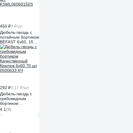
450 ₽
3 ₽/шт
Дюбель-гвоздь с
потайным бортиком
BEFAST 6x60, 150
шт.
KSML06060150S
292 ₽
4.17 ₽/шт
Дюбель-гвоздь с
грибовидным
бортиком
Качественный
4.1
(9)
Крепеж 6х60 70 шт
0500633 КЧ