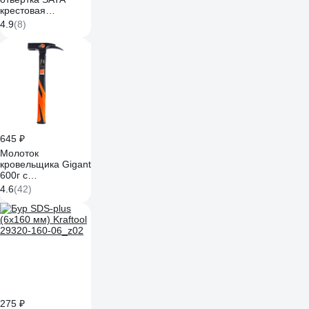
крестовая
PH3x200мм.
4.9
(8)
Эталон для
монтажных работ.
62317
645 ₽
Молоток
кровельщика Gigant
600г c
фибергласовой
4.6
(42)
ручкой GRH 600
275 ₽