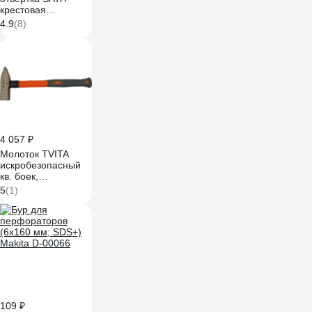
крестовая
PH2x300мм.
4.9
(8)
Эталонный ресурс
для тяжёлого
монтажа. 62320
4 057 ₽
Молоток TVITA
искробезопасный
кв. боек,
фиберглас. ручка
5
(1)
500 гр. мод. 186 Al-
Cu TT1186-1002A
109 ₽