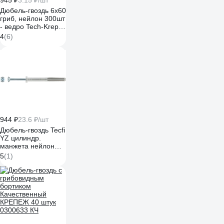
945 ₽
3.15 ₽/шт
Дюбель-гвоздь 6х60
гриб, нейлон 300шт
- ведро Tech-Krep
102110
4
(6)
944 ₽
23.6 ₽/шт
Дюбель-гвоздь Tecfi
YZ цилиндр.
манжета нейлон
6x60, 40 шт. 147530
5
(1)