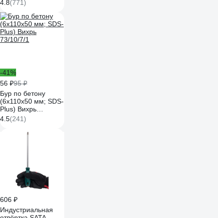
Gigant HHT600-1
4.8
(771)
-41%
56 ₽
95 ₽
Бур по бетону
(6x110x50 мм; SDS-
Plus) Вихрь
73/10/7/1
4.5
(241)
606 ₽
Индустриальная
отвёртка SATA