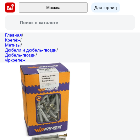
Для юрлиц
Москва
Поиск в каталоге
Главная
/
Крепёж
/
Метизы
/
Дюбели и дюбель-гвозди
/
Дюбель-гвозди
/
vipкрепеж