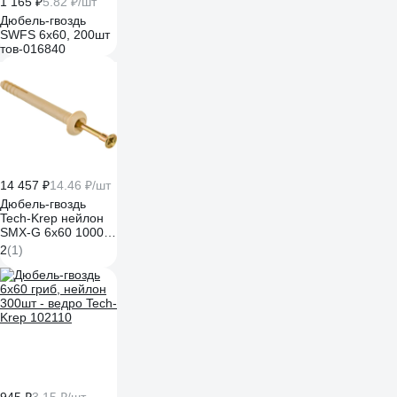
1 165 ₽
5.82 ₽/шт
Дюбель-гвоздь
SWFS 6х60, 200шт
тов-016840
14 457 ₽
14.46 ₽/шт
Дюбель-гвоздь
Tech-Krep нейлон
SMX-G 6x60 1000
шт 00007581
2
(1)