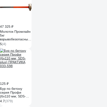
47 325 ₽
Молоток Промлайн
5кг
взрывобезопасный
Be-Cu
5
(4)
ПЛ03331964_z024
125 ₽
Бур по бетону
серия Профи
(6х110 мм; SDS-
plus) ПРАКТИКА
4.7
(379)
033-598