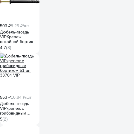
503 ₽
8.25 ₽/шт
Дюбель-гвоздь
VIPКрепеж
потайной бортик
6х60 61 шт 30814
4.7
(3)
VIP
553 ₽
10.84 ₽/шт
Дюбель-гвоздь
VIPкрепеж с
грибовидным
бортиком 51 шт
5
(2)
33704 VIP