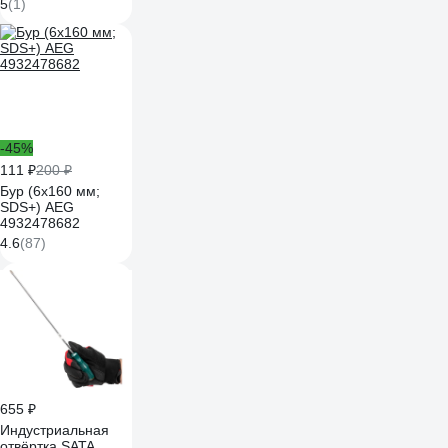
NS186-1004
5
(1)
-45%
111 ₽
200 ₽
Бур (6x160 мм;
SDS+) AEG
4932478682
4.6
(87)
655 ₽
Индустриальная
отвёртка SATA