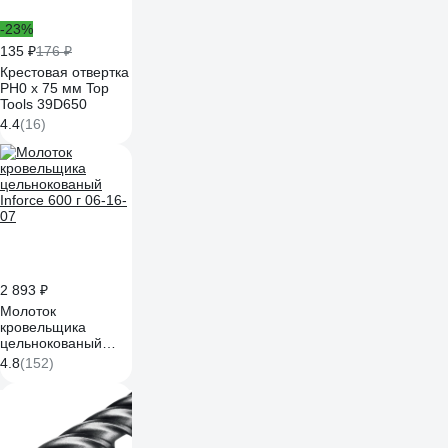
-23%
135 ₽
176 ₽
Крестовая отвертка
PH0 x 75 мм Top
Tools 39D650
4.4
(16)
2 893 ₽
Молоток
кровельщика
цельнокованый
Inforce 600 г 06-16-
4.8
(152)
07