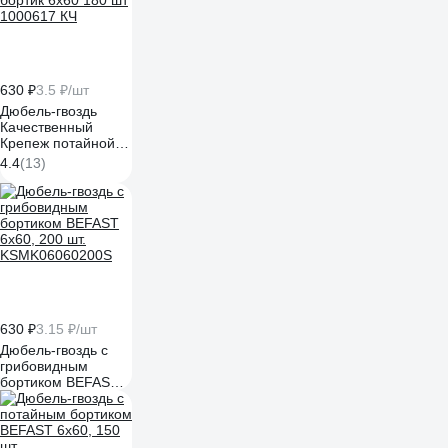
630 ₽
3.5 ₽/шт
Дюбель-гвоздь
Качественный
Крепеж потайной
бортик 6х60 180 шт
4.4
(13)
1000617 КЧ
630 ₽
3.15 ₽/шт
Дюбель-гвоздь с
грибовидным
бортиком BEFAST
6x60, 200 шт.
KSMK06060200S