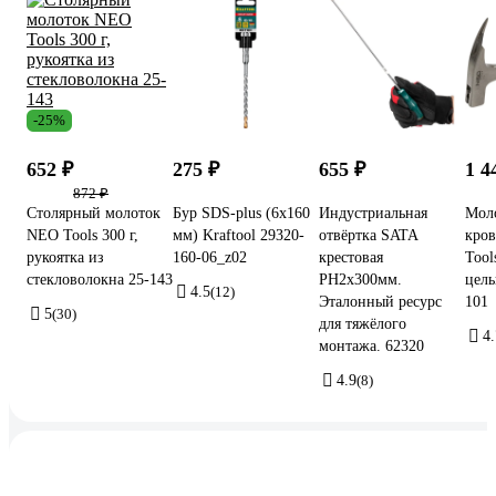
-25%
652 ₽
275 ₽
655 ₽
1 4
872 ₽
Столярный молоток
Бур SDS-plus (6х160
Индустриальная
Мол
NEO Tools 300 г,
мм) Kraftool 29320-
отвёртка SATA
кро
рукоятка из
160-06_z02
крестовая
Tool
стекловолокна 25-143
PH2x300мм.
цель
4.5
(12)
Эталонный ресурс
101
5
(30)
для тяжёлого
4.
монтажа. 62320
4.9
(8)