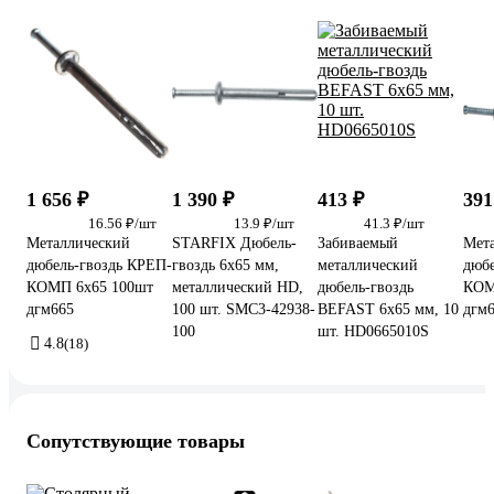
1 656 ₽
1 390 ₽
413 ₽
391
16.56 ₽/шт
13.9 ₽/шт
41.3 ₽/шт
Металлический
STARFIX Дюбель-
Забиваемый
Мет
дюбель-гвоздь КРЕП-
гвоздь 6x65 мм,
металлический
дюбе
КОМП 6х65 100шт
металлический HD,
дюбель-гвоздь
КОМ
дгм665
100 шт. SMC3-42938-
BEFAST 6x65 мм, 10
дгм
100
шт. HD0665010S
4.8
(18)
Сопутствующие товары