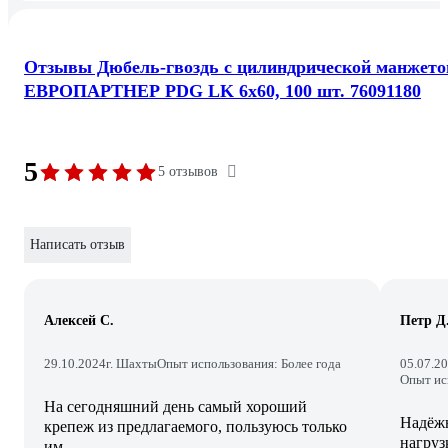
Отзывы Дюбель-гвоздь с цилиндрической манжето
ЕВРОПАРТНЕР PDG LK 6x60, 100 шт. 76091180
5
5 отзывов
Написать отзыв
Алексей С.
Петр Д
29.10.2024
г. Шахты
Опыт использования: Более года
05.07.2
Опыт ис
На сегодняшний день самый хороший
Надёжн
крепеж из предлагаемого, пользуюсь только
нагруз
им.