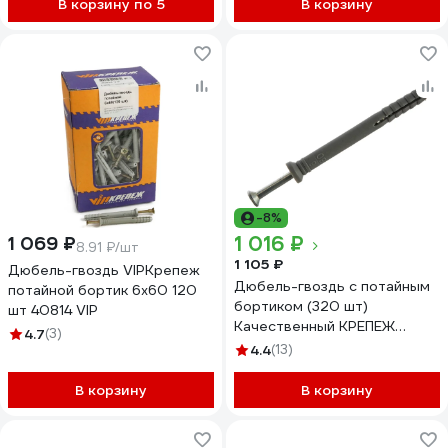
В корзину по 5
В корзину
-8%
1 016 ₽
1 069 ₽
8.91 ₽/шт
1 105 ₽
Дюбель-гвоздь VIPКрепеж
Дюбель-гвоздь с потайным
потайной бортик 6х60 120
бортиком (320 шт)
шт 40814 VIP
Качественный КРЕПЕЖ
4.7
(3)
2000617 КЧ
4.4
(13)
В корзину
В корзину