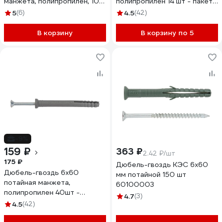
манжета, полипропилен, 100
полипропилен 14 шт - пакет
шт. 154265
102944
5
(6)
4.5
(42)
В корзину
В корзину по 5
-9%
159 ₽
363 ₽
2.42 ₽/шт
175 ₽
Дюбель-гвоздь КЭС 6x60
Дюбель-гвоздь 6х60
мм потайной 150 шт
потайная манжета,
60100003
полипропилен 40шт -
4.7
(3)
коробка Tech-Krep 112712
4.5
(42)