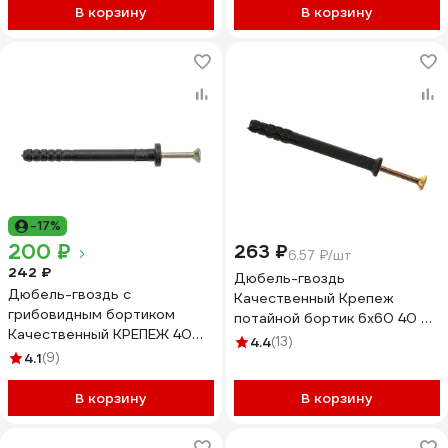
В корзину
В корзину
-17%
200 ₽
263 ₽
6.57 ₽/шт
242 ₽
Дюбель-гвоздь
Дюбель-гвоздь с
Качественный Крепеж
грибовидным бортиком
потайной бортик 6х60 40 шт
Качественный КРЕПЕЖ 40
0200617 КЧ
4.4
(13)
штук 0300633 КЧ
4.1
(9)
В корзину
В корзину