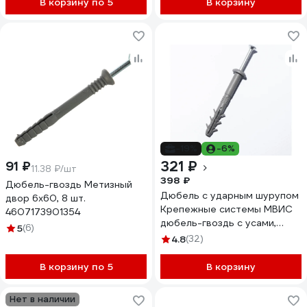
В корзину по 5
В корзину
-19%
-6%
321 ₽
91 ₽
11.38 ₽/шт
398 ₽
Дюбель-гвоздь Метизный
Дюбель с ударным шурупом
двор 6х60, 8 шт.
Крепежные системы МВИС
4607173901354
дюбель-гвоздь с усами,
5
(6)
6x60 мм, полипропилен,
4.8
(32)
буртик, 100 шт. ДБМ0660Б
В корзину по 5
В корзину
Нет в наличии