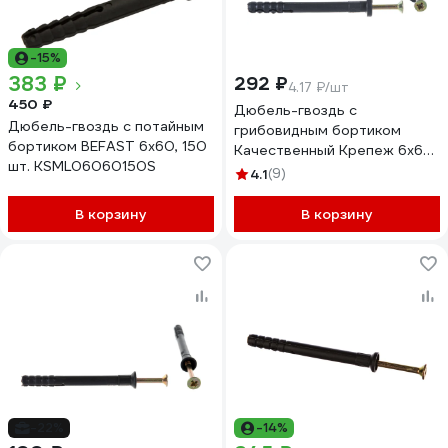
-15%
383 ₽
292 ₽
4.17 ₽/шт
450 ₽
Дюбель-гвоздь с
Дюбель-гвоздь с потайным
грибовидным бортиком
бортиком BEFAST 6x60, 150
Качественный Крепеж 6х60
шт. KSML06060150S
70 шт 0500633 КЧ
4.1
(9)
В корзину
В корзину
-22%
-14%