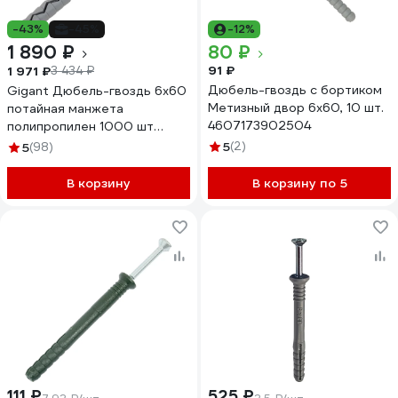
-43%
-45%
-12%
1 890 ₽
80 ₽
91 ₽
1 971 ₽
3 434 ₽
Дюбель-гвоздь с бортиком
Gigant Дюбель-гвоздь 6x60
Метизный двор 6x60, 10 шт.
потайная манжета
4607173902504
полипропилен 1000 шт
1238550
5
(2)
5
(98)
В корзину
В корзину по 5
111 ₽
525 ₽