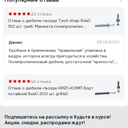
22 отзыва
Отзыв о дюбеле-гвозде Tech-Krep 6х40
150 шт. гриб. Манжета полипропилен
ведро 101989
Денис
28.06.2020
Удобные в применении, "правильная" упаковка в
ведре, которое всегда пригодиться в хозяйстве.
Полипропиленовый дюбель достаточной "крепости",
сам гвоздь тоже крепкий.
43 отзыва
Отзыв о дюбеле-гвозде КРЕП-КОМП борт
потайной 6х40 200 шт дг640
Дмитрий С.
22.08.2023
Подпишитесь
на рассылку
и будьте в курсе!
Цена
Акции, скидки, распродажи ждут!