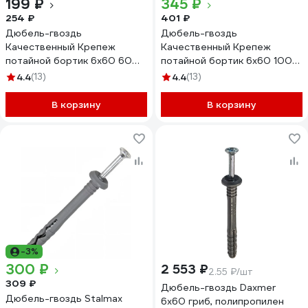
199 ₽
345 ₽
254 ₽
401 ₽
Дюбель-гвоздь
Дюбель-гвоздь
Качественный Крепеж
Качественный Крепеж
потайной бортик 6х60 60
потайной бортик 6х60 100
шт 0300617 КЧ
шт 0500617 КЧ
4.4
(13)
4.4
(13)
В корзину
В корзину
-3%
300 ₽
2 553 ₽
2.55 ₽/шт
309 ₽
Дюбель-гвоздь Daxmer
Дюбель-гвоздь Stalmax
6x60 гриб, полипропилен