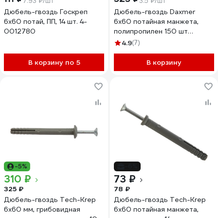
7.93 ₽/шт
3.5 ₽/шт
Дюбель-гвоздь Госкреп
Дюбель-гвоздь Daxmer
6x60 потай, ПП, 14 шт. 4-
6х60 потайная манжета,
0012780
полипропилен 150 шт
00000333565
4.9
(7)
В корзину по 5
В корзину
-5%
-6%
310 ₽
73 ₽
325 ₽
78 ₽
Дюбель-гвоздь Tech-Krep
Дюбель-гвоздь Tech-Krep
6x60 мм, грибовидная
6х60 потайная манжета,