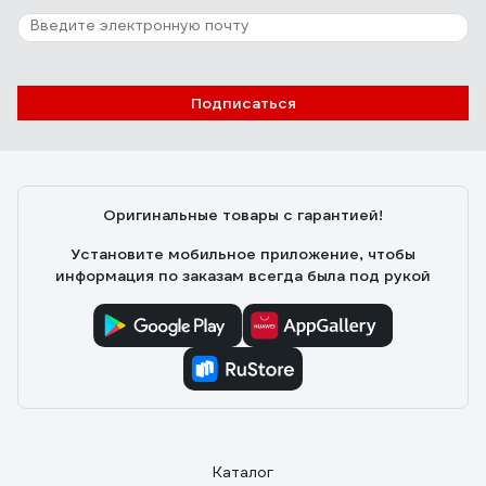
12 отзывов
Отзыв о дюбеле с шурупом Fischer
DUOTEC 10 S (25 шт.) PH 539025
Подписаться
Федош Дмитрий Александрович
05.09.2020
Бесспорно стоят своих денег. Есть одна тонкость
пори монтаже. Хвостик необходимо отрезать после
Оригинальные товары с гарантией!
вкручивания самореза, иначе дюбель может
перекосить и отвалится.
Установите мобильное приложение, чтобы
информация по заказам всегда была под рукой
Каталог