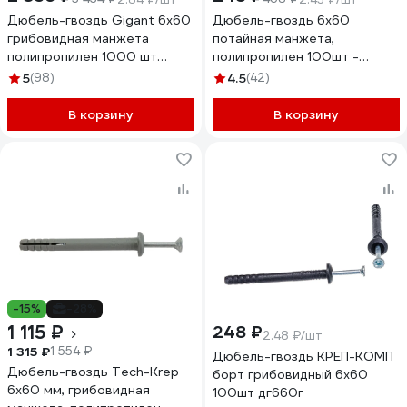
Дюбель-гвоздь Gigant 6x60
Дюбель-гвоздь 6х60
грибовидная манжета
потайная манжета,
полипропилен 1000 шт
полипропилен 100шт -
123857
ведро Tech-Krep 101468
5
(98)
4.5
(42)
В корзину
В корзину
-15%
-28%
1 115 ₽
248 ₽
2.48 ₽/шт
1 315 ₽
1 554 ₽
Дюбель-гвоздь КРЕП-КОМП
Дюбель-гвоздь Tech-Krep
борт грибовидный 6х60
6x60 мм, грибовидная
100шт дг660г