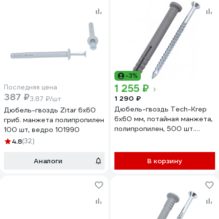
-3%
1 255 ₽
Последняя цена
387 ₽
1 290 ₽
3.87 ₽/шт
Дюбель-гвоздь Tech-Krep
Дюбель-гвоздь Zitar 6x60
6x60 мм, потайная манжета,
гриб. манжета полипропилен
полипропилен, 500 шт.
100 шт, ведро 101990
154275
4.8
(32)
Аналоги
В корзину