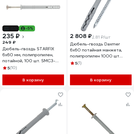
-6%
-5%
235 ₽
2 808 ₽
2.81 ₽/шт
249 ₽
Дюбель-гвоздь Daxmer
Дюбель-гвоздь STARFIX
6x60 потайная манжета,
6х60 мм, полипропилен,
полипропилен 1000 шт
потайной, 100 шт. SMC3-
00000312643
5
(1)
40914-100
5
(10)
В корзину
В корзину