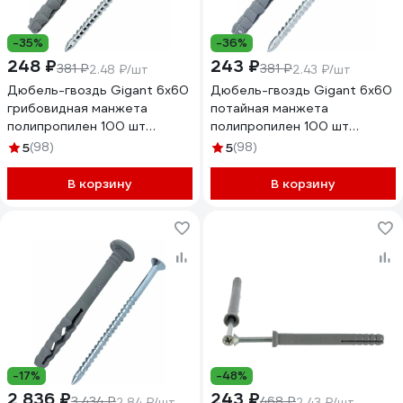
-35%
-36%
248 ₽
243 ₽
381 ₽
381 ₽
2.48 ₽/шт
2.43 ₽/шт
Дюбель-гвоздь Gigant 6x60
Дюбель-гвоздь Gigant 6x60
грибовидная манжета
потайная манжета
полипропилен 100 шт
полипропилен 100 шт
123859
123855
5
(98)
5
(98)
В корзину
В корзину
-17%
-48%
2 836 ₽
243 ₽
3 434 ₽
468 ₽
2.84 ₽/шт
2.43 ₽/шт