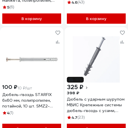
манжета, полипропилен,
4.6
(43)
500 шт. 154276
5
(6)
В корзину
В корзину
-18%
325 ₽
100 ₽
10 ₽/шт
398 ₽
Дюбель-гвоздь STARFIX
Дюбель с ударным шурупом
6x60 мм, полипропилен,
МВИС Крепежные системы
потайной, 10 шт. SMZ2-
дюбель-гвоздь с усами,
40914-10
4
(1)
6x60 мм, полипропилен,
4.7
(23)
потай., 100 шт. ДБМ0660П