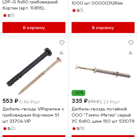
LDP-G 6х60 грибовидный
1000 шт 00000312644
бортик (арт. 10815)
5
(1)
полипропилен (уп. 150 шт)
5
(1)
10815-023
В корзину
В корзину
-10%
553 ₽
335 ₽
373 ₽
10.84 ₽/шт
2.23 ₽/шт
Дюбель-гвоздь VIPкрепеж с
Дюбель-гвоздь потайной
грибовидным бортиком 51
ООО "Тэмпо-Метиз" серый
шт 33704 VIP
УС 6x60, цинк 150 шт 531079
5
(2)
5
(9)