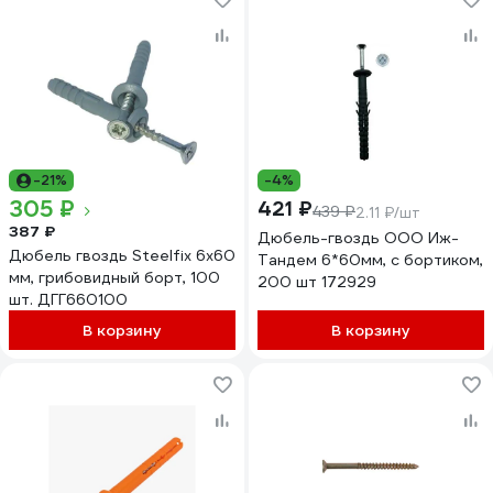
-21%
-4%
305 ₽
421 ₽
439 ₽
2.11 ₽/шт
387 ₽
Дюбель-гвоздь ООО Иж-
Дюбель гвоздь Steelfix 6x60
Тандем 6*60мм, с бортиком,
мм, грибовидный борт, 100
200 шт 172929
шт. ДГГ660100
В корзину
В корзину