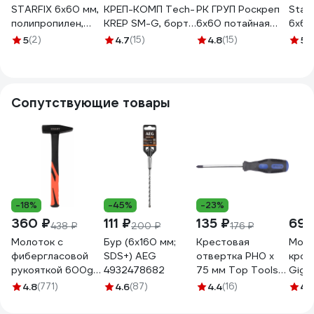
STARFIX 6x60 мм,
КРЕП-КОМП Tech-
РК ГРУП Роскреп
Stal
полипропилен,
KREP SM-G, борт
6x60 потайная
6х60
гриб, 1000 шт.
грибовидный 6х60
манжета, 200 шт.
борт
5
(2)
4.7
(15)
4.8
(15)
5
(1
SMW1-82218-
мм 200 шт
пакет
1081
1000
дг660гтк
РКГ00016687
поли
150 
Сопутствующие товары
-18%
-45%
-23%
360 ₽
111 ₽
135 ₽
690
438 ₽
200 ₽
176 ₽
Молоток с
Бур (6x160 мм;
Крестовая
Моло
фибергласовой
SDS+) AEG
отвертка PH0 x
кров
рукояткой 600g
4932478682
75 мм Top Tools
Giga
Gigant HHT600-1
39D650
фибе
4.8
(771)
4.6
(87)
4.4
(16)
4.
ручк