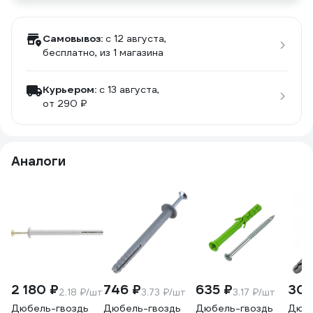
Самовывоз:
c 12 августа,
бесплатно
, из 1 магазина
Курьером:
c 13 августа,
от 290 ₽
Аналоги
2 180 ₽
746 ₽
635 ₽
309
2.18 ₽/шт
3.73 ₽/шт
3.17 ₽/шт
Дюбель-гвоздь
Дюбель-гвоздь
Дюбель-гвоздь
Дюбе