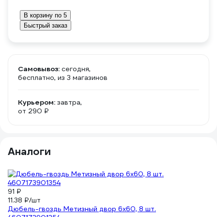
В корзину по 5
Быстрый заказ
Самовывоз:
сегодня,
бесплатно
, из 3 магазинов
Курьером:
завтра,
от 290 ₽
Аналоги
91 ₽
24
11.38 ₽/шт
6.
Дюбель-гвоздь Метизный двор 6х60, 8 шт.
Д