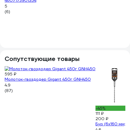
4607173901354
К
5
4.1
(6)
(9
Сопутствующие товары
595 ₽
Молоток-гвоздодер Gigant 450г GNH450
4.9
(87)
-45%
111 ₽
200 ₽
Бур (6x160 мм; 
4.6