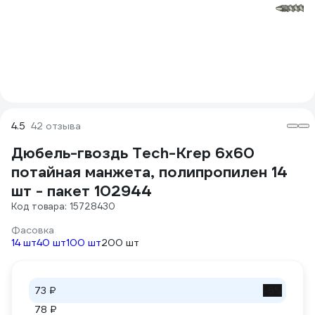
4.5
42 отзыва
Дюбель-гвоздь Tech-Krep 6х60
потайная манжета, полипропилен 14
шт - пакет 102944
Код товара: 15728430
Фасовка
14 шт
40 шт
100 шт
200 шт
73 ₽
-6%
78 ₽