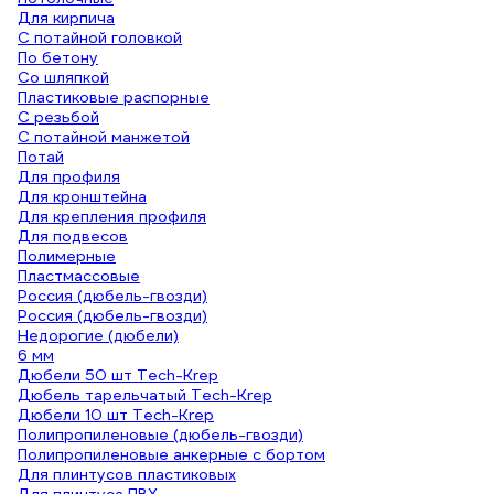
Для кирпича
С потайной головкой
По бетону
Со шляпкой
Пластиковые распорные
С резьбой
С потайной манжетой
Потай
Для профиля
Для кронштейна
Для крепления профиля
Для подвесов
Полимерные
Пластмассовые
Россия (дюбель-гвозди)
Россия (дюбель-гвозди)
Недорогие (дюбели)
6 мм
Дюбели 50 шт Tech-Krep
Дюбель тарельчатый Tech-Krep
Дюбели 10 шт Tech-Krep
Полипропиленовые (дюбель-гвозди)
Полипропиленовые анкерные с бортом
Для плинтусов пластиковых