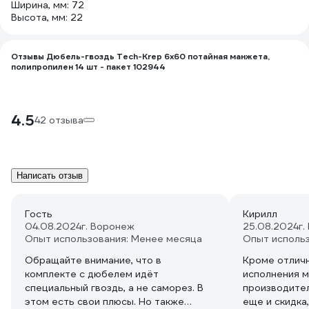
Ширина, мм: 72
Высота, мм: 22
Отзывы Дюбель-гвоздь Tech-Krep 6х60 потайная манжета,
полипропилен 14 шт - пакет 102944
4.5
42 отзыва
Написать отзыв
Гость
Кирилл
04.08.2024
г. Воронеж
25.08.2024
г.
Опыт использования: Менее месяца
Опыт исполь
Обращайте внимание, что в
Кроме отличн
комплекте с дюбелем идёт
исполнения м
специальный гвоздь, а не саморез. В
производител
этом есть свои плюсы. Но также
еще и скидка,