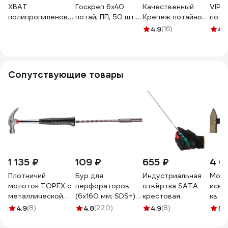
ХВАТ
Госкреп 6х40
Качественный
VIPК
полипропиленовый
потай, ПП, 50 шт.
Крепеж потайной
пота
6x40 100 шт.
4-0012470
бортик 6х40 70
6х40
4.9
(16)
4.
24650-0
шт 0300615 КЧ
VIP
Сопутствующие товары
1 135 ₽
109 ₽
655 ₽
4 0
Плотничий
Бур для
Индустриальная
Моло
молоток TOPEX с
перфораторов
отвёртка SATA
искр
металлической
(6х160 мм; SDS+)
крестовая
кв. б
рукояткой, 450 г
Makita D-00066
PH2x300мм.
фибе
4.9
(8)
4.8
(220)
4.9
(8)
5
(1
02A706
Эталонный
500 г
ресурс для
Al-C