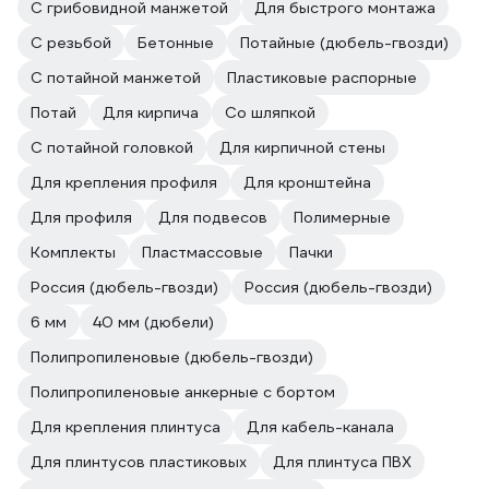
С грибовидной манжетой
Для быстрого монтажа
С резьбой
Бетонные
Потайные (дюбель-гвозди)
С потайной манжетой
Пластиковые распорные
Потай
Для кирпича
Со шляпкой
С потайной головкой
Для кирпичной стены
Для крепления профиля
Для кронштейна
Для профиля
Для подвесов
Полимерные
Комплекты
Пластмассовые
Пачки
Россия (дюбель-гвозди)
Россия (дюбель-гвозди)
6 мм
40 мм (дюбели)
Полипропиленовые (дюбель-гвозди)
Полипропиленовые анкерные с бортом
Для крепления плинтуса
Для кабель-канала
Для плинтусов пластиковых
Для плинтуса ПВХ