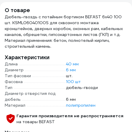
тяжёлого
100
О товаре
монтажа. 62320
Дюбель-гвоздь с потайным бортиком BEFAST 6х40 100
шт. KSML06040100S для сквозного монтажа
кронштейнов, дверных коробок, оконных рам, кабельных
каналов, обрешетки, гипсокартонных листов (ГКЛ) и т.д.
Материал применения: бетон, полнотелый кирпич,
строительный камень.
Характеристики
Длина
40 мм
Диаметр
6 мм
Тип фасовки
шт.
Фасовка
100 шт
Тип
дюбель-гвозди
Диаметр отверстия под
дюбель
6 мм
Материал
полипропилен
Гарантия производителя не распространяется
на товары BEFAST