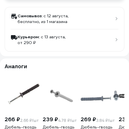
Самовывоз:
c 12 августа,
бесплатно
, из 1 магазина
Курьером:
c 13 августа,
от 290 ₽
Аналоги
266 ₽
239 ₽
269 ₽
234
2.66 ₽/шт
4.78 ₽/шт
3.84 ₽/шт
Дюбель-гвоздь
Дюбель-гвоздь
Дюбель-гвоздь
Дюбе