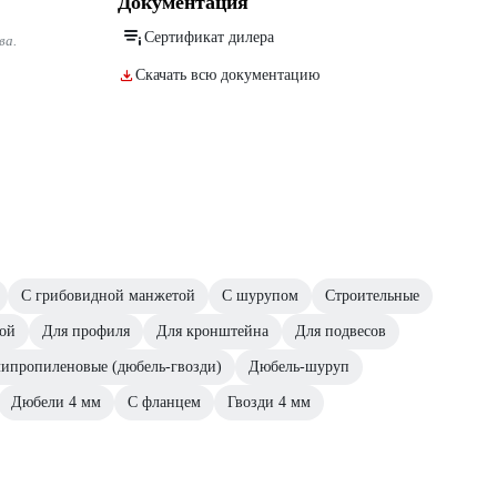
Документация
Сертификат дилера
ва.
Скачать всю документацию
С грибовидной манжетой
С шурупом
Строительные
кой
Для профиля
Для кронштейна
Для подвесов
ипропиленовые (дюбель-гвозди)
Дюбель-шуруп
Дюбели 4 мм
С фланцем
Гвозди 4 мм