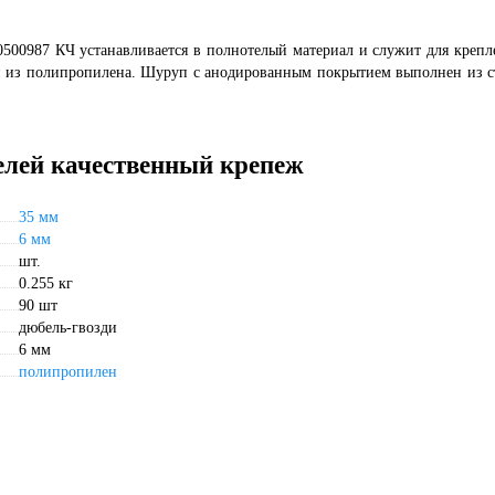
500987 КЧ устанавливается в полнотелый материал и служит для крепл
н из полипропилена. Шуруп с анодированным покрытием выполнен из с
елей качественный крепеж
35 мм
6 мм
шт.
0.255 кг
90 шт
дюбель-гвозди
6 мм
полипропилен