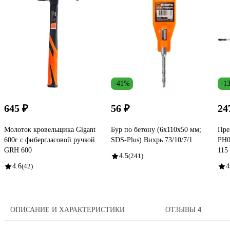
-41%
-1
645 ₽
56 ₽
24
Молоток кровельщика Gigant
Бур по бетону (6x110x50 мм;
Пре
600г c фибергласовой ручкой
SDS-Plus) Вихрь 73/10/7/1
PH0
GRH 600
115
4.5
(241)
4.6
(42)
4
ОПИСАНИЕ И ХАРАКТЕРИСТИКИ
ОТЗЫВЫ
4