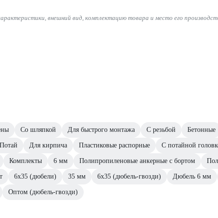
характеристики, внешний вид, комплектацию товара и место его производст
ены
Со шляпкой
Для быстрого монтажа
С резьбой
Бетонные
Потай
Для кирпича
Пластиковые распорные
С потайной голов
Комплекты
6 мм
Полипропиленовые анкерные с бортом
Пол
т
6х35 (дюбели)
35 мм
6х35 (дюбель-гвозди)
Дюбель 6 мм
Оптом (дюбель-гвозди)