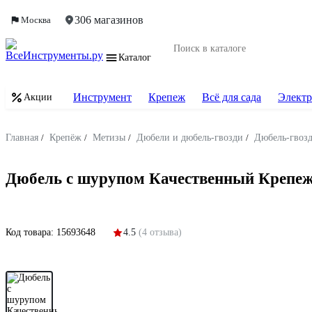
306 магазинов
Москва
Каталог
Инструмент
Крепеж
Всё для сада
Электр
Акции
Главная
/
Крепёж
/
Метизы
/
Дюбели и дюбель-гвозди
/
Дюбель-гвоз
Дюбель с шурупом Качественный Крепеж 
Код товара:
15693648
4.5
(4 отзыва)