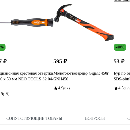
3%
-40%
7 ₽
595 ₽
53 ₽
цизионная крестовая отвертка
Молоток-гвоздодер Gigant 450г
Бур по б
0 x 50 мм NEO TOOLS S2 04-
GNH450
SDS-plu
4.9
(87)
4.5
(17
.9
(15)
СОПУТСТВУЮЩИЕ ТОВАРЫ
ВОПРОСЫ