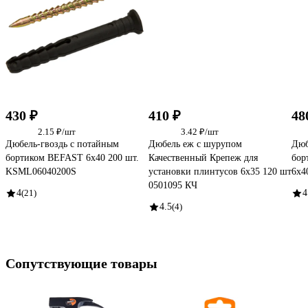
430 ₽
410 ₽
48
2.15 ₽/шт
3.42 ₽/шт
Дюбель-гвоздь с потайным
Дюбель еж с шурупом
Дюб
бортиком BEFAST 6х40 200 шт.
Качественный Крепеж для
бор
KSML06040200S
установки плинтусов 6х35 120 шт
6х4
0501095 КЧ
4
(21)
4
4.5
(4)
Сопутствующие товары