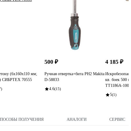
500 ₽
4 185 ₽
етону (6x160х110 мм;
Ручная отвертка+бита PH2 Makita
Искробезопас
s) СИБРТЕХ 70555
D-58833
кв. боек 500 г
TT1186A-100
7)
4.6
(15)
5
(1)
СПОСОБЫ ПОЛУЧЕНИЯ
АНАЛОГИ
СЕРВИС