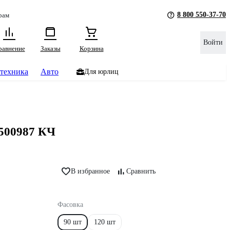
8 800 550-37-70
рам
Войти
равнение
Заказы
Корзина
техника
Авто
Для юрлиц
0500987 КЧ
В избранное
Сравнить
Фасовка
90 шт
120 шт