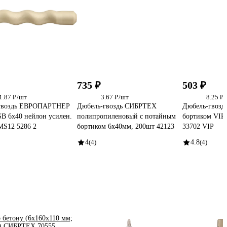
735 ₽
503 ₽
1.87 ₽/шт
3.67 ₽/шт
8.25 ₽
гвоздь ЕВРОПАРТНЕР
Дюбель-гвоздь СИБРТЕХ
Дюбель-гвозд
B 6x40 нейлон усилен.
полипропиленовый с потайным
бортиком VIP
MS12 5286 2
бортиком 6x40мм, 200шт 42123
33702 VIP
4
(4)
4.8
(4)