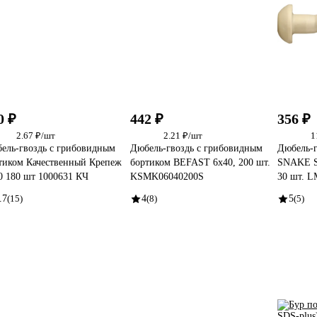
0 ₽
442 ₽
356 ₽
2.67 ₽/шт
2.21 ₽/шт
1
ель-гвоздь с грибовидным
Дюбель-гвоздь с грибовидным
Дюбель-
тиком Качественный Крепеж
бортиком BEFAST 6x40, 200 шт.
SNAKE S
0 180 шт 1000631 КЧ
KSMK06040200S
30 шт. L
.7
(15)
4
(8)
5
(5)