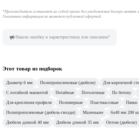
*Производитель оставляет за собой право без уведомления дилера менять 
Указанная информация не является публичной офертой
Нашли ошибку в характеристиках или описании?
Этот товар из подборок
Диаметр 6 мм
Полипропиленовые (дюбели)
Для кирпичной ст
С потайной манжетой
Потайные
Потолочные
По бетону
Для крепления профиля
Полимерные
Пластмассовые
Пачки
Полипропиленовые (дюбель-гвозди)
Маленькие
6х40 мм 200 ш
Дюбели длиной 40 мм
Дюбели длиной 35 мм
Оптом (дюбели)