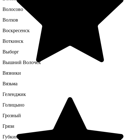
Волосово
Волхов
Воскресенск
Воткинск
Выборг
Вышний Волочек
Вязники
Вязьма
Геленджик
Голицыно
Грозный
Грязи
Губкин