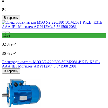
4
(6)
В корзину
-11%
32 379 ₽
36 432 ₽
Электродвигатель МЭЗ У2-220/380-50IM2081-Р.К.В. К31Е-
ААА IE1 Могилев АИР112М4 5,5*1500 2081
В корзину