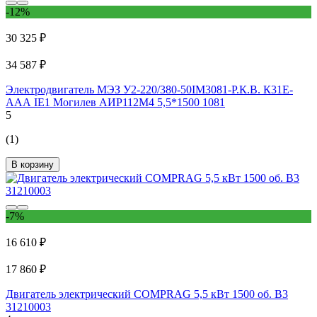
-12%
30 325 ₽
34 587 ₽
Электродвигатель МЭЗ У2-220/380-50IM3081-Р.К.В. К31Е-
ААА IE1 Могилев АИР112М4 5,5*1500 1081
5
(1)
В корзину
-7%
16 610 ₽
17 860 ₽
Двигатель электрический COMPRAG 5,5 кВт 1500 об. B3
31210003