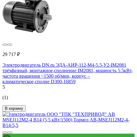
29 717 ₽
Электродвигатель DN.ru ЭДА-АИР-112-М4-5.5-У2-IM2081
трёхфазный, монтажное,сполнение IM2081, мощность 5.5кВт,
частота вращения ~1500 об/мин, корпус –
климатическое,сполне D300-16859
5
(1)
В корзину
-6%