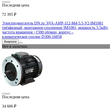
Последняя цена
72 395 ₽
Электродвигатель DN.ru ЭДА-АИР-112-М4-5.5-У2-IM1081
трёхфазный, монтажное,сполнение IM1081, мощность 5.5кВт,
частота вращения ~1500 об/мин, корпус –
климатическое,сполне D300-16858
Аналоги
Нет в наличии
Последняя цена
34 606 ₽