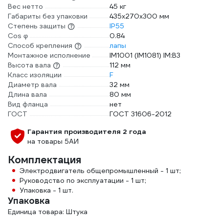
Вес нетто
45 кг
Габариты без упаковки
435х270х300 мм
Степень защиты
IP55
Cos φ
0.84
Способ крепления
лапы
Монтажное исполнение
IM1001 (IM1081) IM:B3
Высота вала
112 мм
Класс изоляции
F
Диаметр вала
32 мм
Длина вала
80 мм
Вид фланца
нет
ГОСТ
ГОСТ 31606-2012
Гарантия производителя 2 года
на товары 5АИ
Комплектация
Электродвигатель общепромышленный - 1 шт;
Руководство по эксплуатации - 1 шт;
Упаковка - 1 шт.
Упаковка
Единица товара: Штука