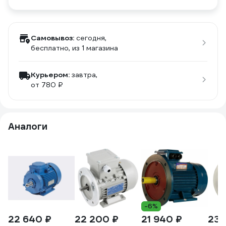
Самовывоз:
сегодня,
бесплатно
, из 1 магазина
Курьером:
завтра,
от 780 ₽
Аналоги
-6%
22 640 ₽
22 200 ₽
21 940 ₽
23 