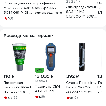
23 284 ₽
Электродвигатель
Трехфазный
Элек
Электродвигатель
МЭЗ У2-220/380-
асинхронный
ООО 
5АИ 112 М4
50IM1081-Р.К.В.
электродвигатель
3/15
5.5/1500 IM 2081
К31Е-ААА IE1
INNORED 2.2 кВт,
100S
5
(1)
01.01.213684
Могилев
1400 об/мин,
АИР 
АИР100S4
200х24 мм, на
ПГ-0
3,0*1500 1081
лапах, схема
Расходные материалы
включения звезда/
треугольник, 380
В/220 В, IP55
RM90-4 B35
-7%
110 ₽
13 035 ₽
392 ₽
13 
13 954 ₽
Пластичная
Смазка Роснефть
Тахо
Тахометр СЕМ
смазка OILRIGHT
Литол-24 400г
LASE
AT-8 481448
Литол-24 100 г, в
40655891, 11011
709
тубе 6001
5
(6)
4.7
(38)
5
(10)