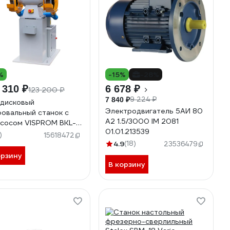
%
-15%
-28%
 310 ₽
6 678 ₽
123 200 ₽
9 224 ₽
7 840 ₽
дисковый
Электродвигатель 5АИ 80
овальный станок с
А2 1.5/3000 IM 2081
сосом VISPROM BKL-
01.01.213539
0 39000900
)
15618472
4.9
(18)
23536479
орзину
В корзину