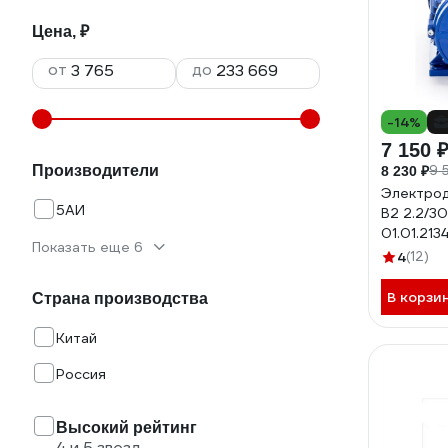
Цена, ₽
от
до
-14%
7 150 
Производители
9 
8 230 ₽
Электрод
5АИ
В2 2.2/3
01.01.213
Показать еще 6
4
(12)
В корзи
Страна производства
Китай
Россия
Высокий рейтинг
4 и 5 звезд