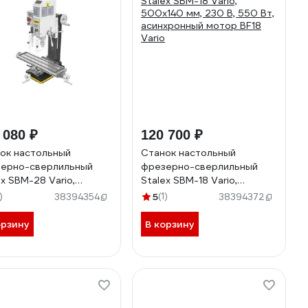
 080 ₽
120 700 ₽
ок настольный
Станок настольный
ерно-сверлильный
фрезерно-сверлильный
ex SBM-28 Vario,
Stalex SBM-18 Vario,
180 мм, 230 В,1.0 кВт,
500x140 мм, 230 В, 550 Вт,
)
5
(1)
38394354
38394372
хронный мотор BF28
асинхронный мотор BF18
Vario
орзину
В корзину