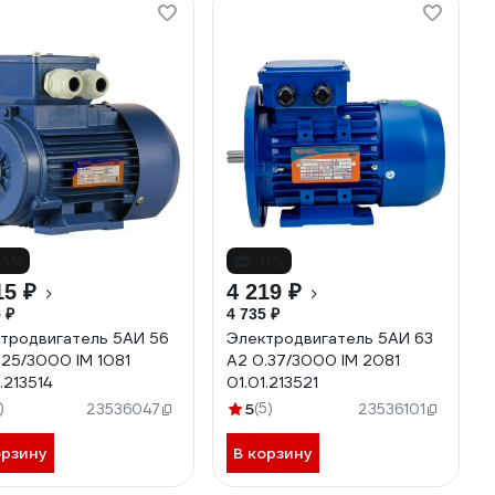
13%
-11%
15 ₽
4 219 ₽
 ₽
4 735 ₽
тродвигатель 5АИ 56
Электродвигатель 5АИ 63
.25/3000 IM 1081
А2 0.37/3000 IM 2081
.213514
01.01.213521
)
5
(5)
23536047
23536101
орзину
В корзину