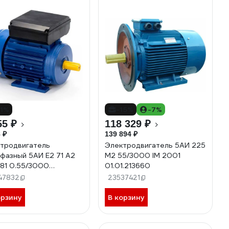
11%
-15%
-7%
55 ₽
118 329 ₽
 ₽
139 894 ₽
тродвигатель
Электродвигатель 5АИ 225
фазный 5АИ Е2 71 A2
М2 55/3000 IM 2001
081 0.55/3000
01.01.213660
6.01.220329
47832
23537421
орзину
В корзину