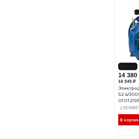
-13%
14 380
16 545 ₽
Электрод
S2 4/300
01.01.213
2353685
В корзи