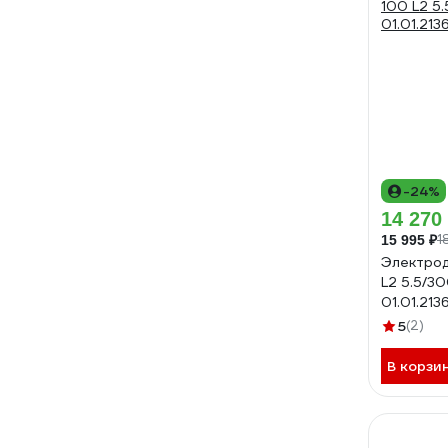
-24%
14 270
1
15 995 ₽
Электрод
L2 5.5/3
01.01.213
5
(2)
В корзи