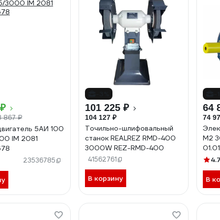
-3%
-
 ₽
101 225 ₽
64 
8 867 ₽
104 127 ₽
74 97
Точильно-шлифовальный
Элек
вигатель 5АИ 100
станок REALREZ RMD-400
М2 3
000 IM 2081
3000W REZ-RMD-400
01.0
678
41562761
4.
23536785
В корзину
В к
ну