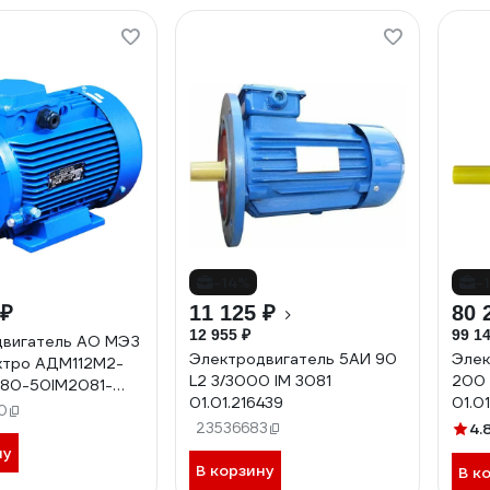
-14%
-
 ₽
11 125 ₽
80 
12 955 ₽
99 14
двигатель АО МЭЗ
Электродвигатель 5АИ 90
Элек
ктро АДМ112М2-
L2 3/3000 IM 3081
200 
380-50IM2081-
01.01.216439
01.0
М112М2 2081
0
23536683
4.
ну
В корзину
В к