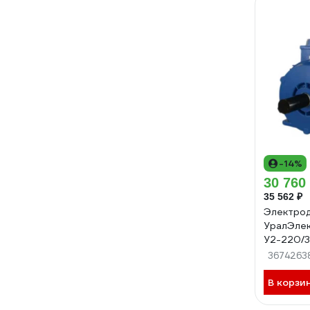
-14%
30 760
35 562 ₽
Электро
УралЭле
У2-220/3
Р.К.В АД
3674263
В корзи