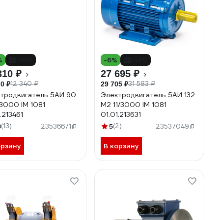
%
-16%
-6%
-12%
310 ₽
27 695 ₽
12 340 ₽
31 583 ₽
0 ₽
29 705 ₽
тродвигатель 5АИ 90
Электродвигатель 5АИ 132
/3000 IM 1081
М2 11/3000 IM 1081
.213461
01.01.213631
8
(13)
5
(2)
23536671
23537049
орзину
В корзину