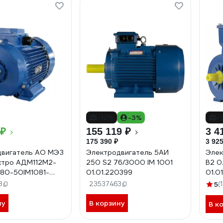
-12%
-3%
-
 ₽
155 119 ₽
3 4
175 390 ₽
3 925
двигатель АО МЭЗ
Электродвигатель 5АИ
Элек
ктро АДМ112М2-
250 S2 76/3000 IM 1001
В2 0
80-50IM1081-
01.01.220399
01.01
М112М2 1081
8
23537463
5
(1
ну
В корзину
В к