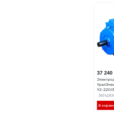
37 240
Электро
УралЭле
У2-220/
Р.К.В АД
3674283
В корзи