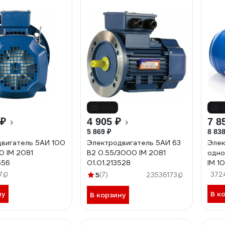
-16%
-
 ₽
4 905 ₽
7 8
5 869 ₽
8 838
вигатель 5АИ 100
Электродвигатель 5АИ 63
Элек
0 IM 2081
В2 0.55/3000 IM 2081
одно
556
01.01.213528
IM 1
01.0
7
5
(7)
372
23536173
ну
В к
В корзину