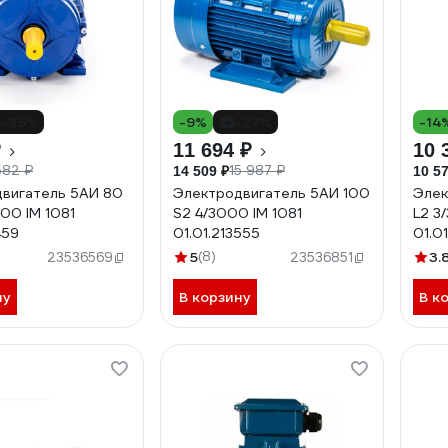
-25%
-9%
-27%
-14
₽
11 694 ₽
10 
582 ₽
15 987 ₽
14 509 ₽
10 57
вигатель 5АИ 80
Электродвигатель 5АИ 100
Элек
000 IM 1081
S2 4/3000 IM 1081
L2 3
459
01.01.213555
01.01
5
(8)
3.
23536569
23536851
ну
В корзину
В к