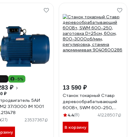
19%
-5%
283 ₽
13 590 ₽
0 ₽
Станок токарный Ставр
тродвигатель 5АИ
деревообрабатывающий
М2 37/3000 IM 1001
600Вт, SWM 600-250,
1.213478
заготовка D=25cм, 60см,
4.4
(8)
41228507
8
(21)
800-3000об/мин,
23537367
регулировка, станина
В корзину
орзину
алюминиевая 9040600286