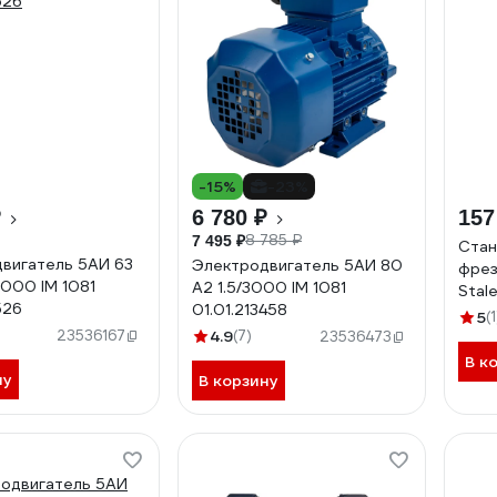
-15%
-23%
₽
6 780 ₽
157
8 785 ₽
7 495 ₽
Стан
вигатель 5АИ 63
Электродвигатель 5АИ 80
фрез
3000 IM 1081
А2 1.5/3000 IM 1081
Stal
526
01.01.213458
700x
5
(1
асин
23536167
4.9
(7)
23536473
Vario
В к
ну
В корзину