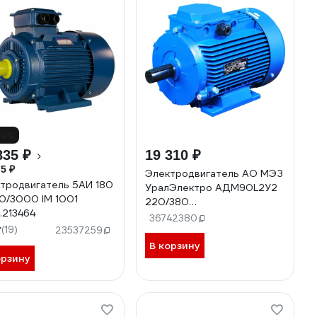
14%
835 ₽
19 310 ₽
5 ₽
Электродвигатель АО МЭЗ
тродвигатель 5АИ 180
УралЭлектро АДМ90L2У2
0/3000 IM 1001
220/380
1.213464
IМ1081РКВ(Медногорск)
36742380
7
(19)
АДМ90Л2 1081
23537259
В корзину
орзину