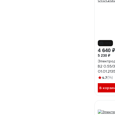
-11%
4 640 
5 230 ₽
Электрод
В2 0.55/
01.01.213
4.7
(14)
В корзи