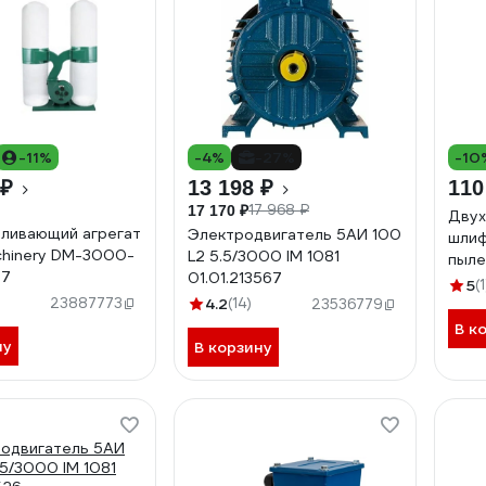
-11%
-4%
-27%
-10
 ₽
13 198 ₽
110
17 968 ₽
17 170 ₽
Двух
ливающий агрегат
Электродвигатель 5АИ 100
шлиф
chinery DM-3000-
L2 5.5/3000 IM 1081
пыле
37
01.01.213567
300
5
(1
23887773
4.2
(14)
23536779
В к
ну
В корзину