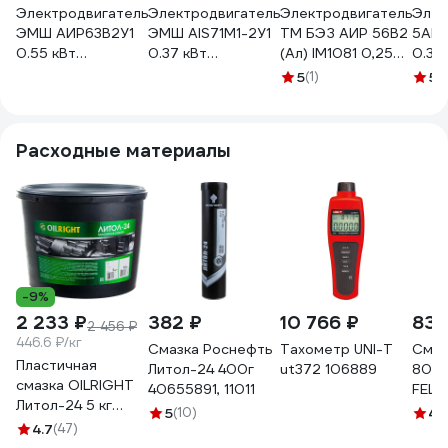
Электродвигатель
Электродвигатель
Электродвигатель
Элек
ЭМШ АИР63В2У1
ЭМШ AIS71М1-2У1
ТМ БЭЗ АИР 56B2
5АИ 
0.55 кВт
0.37 кВт
(Ал) IM1081 0,25
0.37
Х0000012114
Х0000043687
кВт, 3000 об/мин,
2081 
5
(1)
5
(
корпус алюминий
48566
Расходные материалы
-9%
2 233 ₽
382 ₽
10 766 ₽
836
2 456 ₽
446.6 ₽/кг
Смазка Роснефть
Тахометр UNI-T
Смаз
Пластичная
Литол-24 400г
ut372 106889
800 
смазка OILRIGHT
40655891, 11011
FELI
Литол-24 5 кг
5
(10)
4.
6051
4.7
(47)