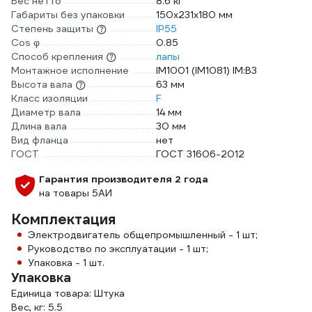
Вес нетто
8.6 кг
Габариты без упаковки
150x231x180 мм
Степень защиты
IP55
Cos φ
0.85
Способ крепления
лапы
Монтажное исполнение
IM1001 (IM1081) IM:B3
Высота вала
63 мм
Класс изоляции
F
Диаметр вала
14 мм
Длина вала
30 мм
Вид фланца
нет
ГОСТ
ГОСТ 31606-2012
Гарантия производителя 2 года
на товары 5АИ
Комплектация
Электродвигатель общепромышленный - 1 шт;
Руководство по эксплуатации - 1 шт;
Упаковка - 1 шт.
Упаковка
Единица товара: Штука
Вес, кг: 5.5