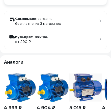
Самовывоз:
сегодня,
бесплатно
, из 3 магазинов
Курьером:
завтра,
от 290 ₽
Аналоги
4 993 ₽
4 904 ₽
5 015 ₽
4 7