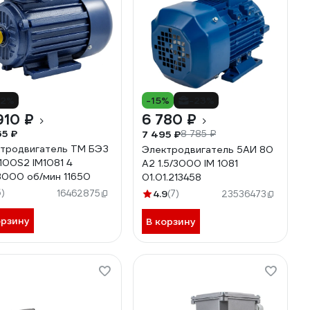
12%
-15%
-23%
910 ₽
6 780 ₽
65 ₽
7 495 ₽
8 785 ₽
тродвигатель ТМ БЭЗ
Электродвигатель 5АИ 80
100S2 IM1081 4
А2 1.5/3000 IM 1081
3000 об/мин 11650
01.01.213458
5)
16462875
4.9
(7)
23536473
орзину
В корзину