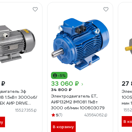
-5%
 ₽
33 060 ₽
27 
34 800 ₽
вигатель 3ф
Элек
Электродвигатель ET,
В 1.5кВт 3000об/
100S
АИР132M2 IM1081 11кВт
IEK АИР DRIVE
мин 
3000 об/мин 100603079
A2-001-5-3010
DRV
155
15527355
5
(1)
291
43564062
В к
ну
В корзину