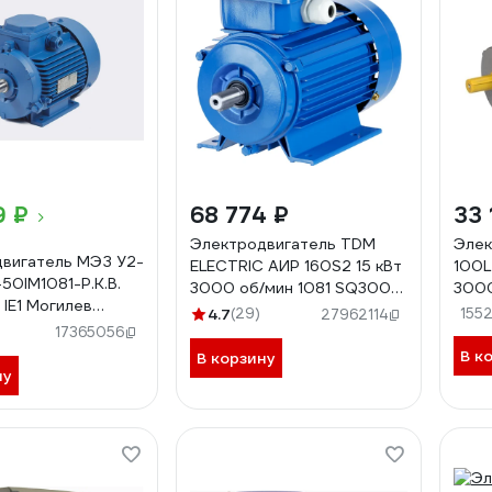
9 ₽
68 774 ₽
33 
Электродвигатель TDM
Элек
вигатель МЭЗ У2-
ELECTRIC АИР 160S2 15 кВт
100L
50IM1081-Р.К.В.
3000 об/мин 1081 SQ3001-
3000
 IE1 Могилев
0041
DRIV
4.7
(29)
155
27962114
 5,5*3000 1081
3010
17365056
В к
В корзину
ну