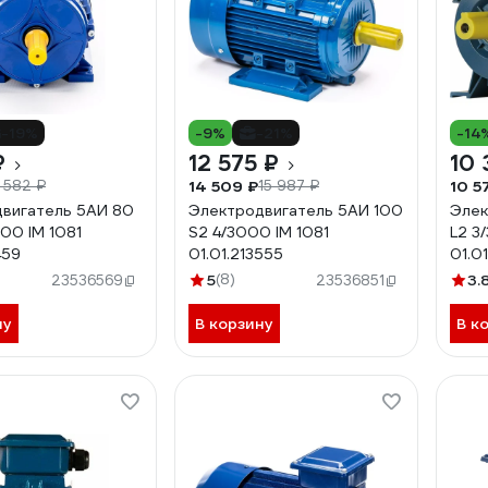
-19%
-9%
-21%
-14
₽
12 575 ₽
10 
14 509 ₽
10 5
 582 ₽
15 987 ₽
вигатель 5АИ 80
Электродвигатель 5АИ 100
Элек
000 IM 1081
S2 4/3000 IM 1081
L2 3
459
01.01.213555
01.01
5
(8)
3.
23536569
23536851
ну
В корзину
В к