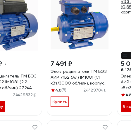
-
₽
7 491 ₽
5 0
6 17
Электродвигатель ТМ БЭЗ
вигатель ТМ БЭЗ
Элек
АИР 71B2 (Ал) IM1081 (1,1
2 IM1081 (2,2
АИР 
кВт/3000 об/мин), корпус
 об/мин) 27244
кВт/
алюминий 44669
4.8
(6)
24429784
алюм
4.
24429832
Купить
ну
В к