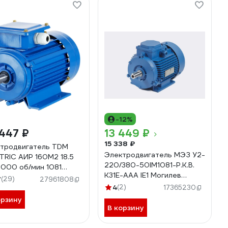
-12%
447 ₽
13 449 ₽
15 338 ₽
тродвигатель TDM
Электродвигатель МЭЗ У2-
TRIC АИР 160M2 18.5
220/380-50IM1081-Р.К.В.
3000 об/мин 1081
К31Е-ААА IE1 Могилев
001-0042
7
(29)
27961808
АИР80В2 2,2*3000 1081
4
(2)
17365230
орзину
В корзину