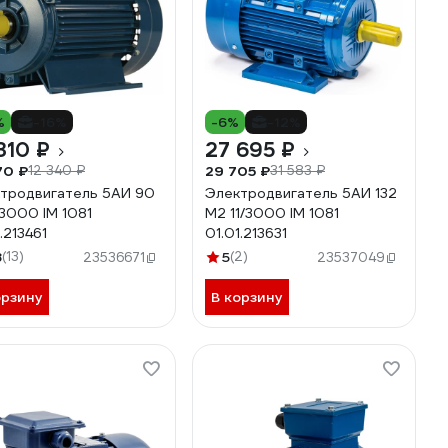
%
-16%
-6%
-12%
310 ₽
27 695 ₽
70 ₽
29 705 ₽
12 340 ₽
31 583 ₽
тродвигатель 5АИ 90
Электродвигатель 5АИ 132
/3000 IM 1081
М2 11/3000 IM 1081
.213461
01.01.213631
8
(13)
5
(2)
23536671
23537049
орзину
В корзину