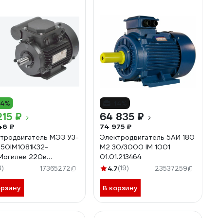
14%
-14%
215 ₽
64 835 ₽
46 ₽
74 975 ₽
тродвигатель МЭЗ У3-
Электродвигатель 5АИ 180
50IM1081К32-
М2 30/3000 IM 1001
огилев 220в
01.01.213464
80С2 1081
8)
4.7
(19)
17365272
23537259
орзину
В корзину