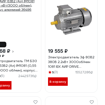
18%
68 ₽
19 555 ₽
8 ₽
Электродвигатель 3ф 80B2
тродвигатель ТМ БЭЗ
380В 2.2кВт 3000об/мин
63B2 (Ал) IM1081 (0,55
1081 IEK АИР DRIVE
3000 об/мин), корпус
DRV080-B2-002-2-3010
5
(3)
15527286
иний 36496
8
(5)
291014
24429736
В корзину
орзину