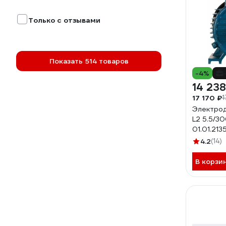
Только с отзывами
Показать 514 товаров
-4%
14 238
17 170 ₽
1
Электрод
L2 5.5/30
01.01.213
4.2
(14)
В корзи