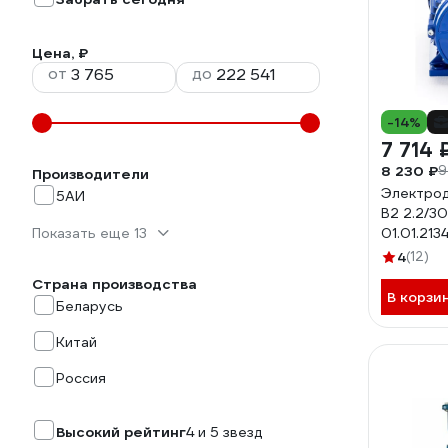
Цена, ₽
от
до
-14%
7 714 
8 230 ₽
9
Производители
Электрод
5АИ
В2 2.2/3
Показать еще 13
01.01.213
4
(12)
Страна производства
В корзи
Беларусь
Китай
Россия
Высокий рейтинг
4 и 5 звезд