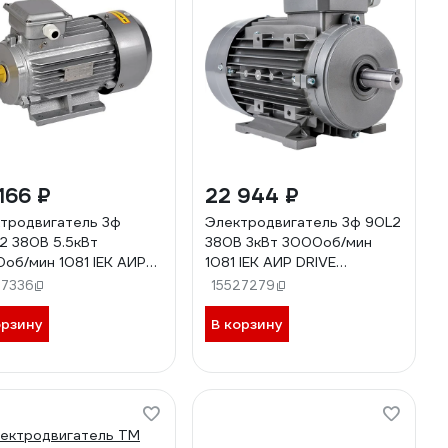
166 ₽
22 944 ₽
тродвигатель 3ф
Электродвигатель 3ф 90L2
2 380В 5.5кВт
380В 3кВт 3000об/мин
об/мин 1081 IEK АИР
1081 IEK АИР DRIVE
E DRV100-L2-005-5-
DRV090-L2-003-0-3010
27336
15527279
 291071
291066
орзину
В корзину