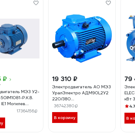
5 ₽
19 310 ₽
79 
₽
Электродвигатель АО МЭЗ
Элек
вигатель МЭЗ У2-
УралЭлектро АДМ90L2У2
ELEC
50IM1081-Р.К.В.
220/380
кВт 
 IE1 Могилев
IМ1081РКВ(Медногорск)
SQ3
36742380
4.
 4,0*3000 1081
АДМ90Л2 1081
17364156
В корзину
В к
ну