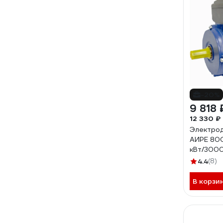
-20%
9 818 
12 330 ₽
Электрод
АИРЕ 80C
кВт/3000
4.4
(8)
В корзи