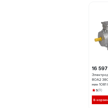
16 597
Электрод
80A2 380
мин 1081 
DRV080-
5
(9)
291013
В корзи