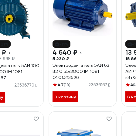
-21%
-11%
-
 ₽
4 640 ₽
13 
5 230 ₽
15 8
7 968 ₽
Электродвигатель 5АИ 63
Элек
вигатель 5АИ 100
В2 0.55/3000 IM 1081
АИР 
00 IM 1081
01.01.213526
кВт/
567
4.7
(14)
4
(
23536167
23536779
В корзину
В к
ну