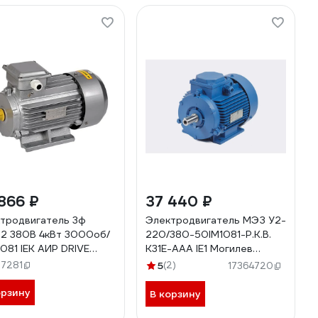
866 ₽
37 440 ₽
тродвигатель 3ф
Электродвигатель МЭЗ У2-
2 380В 4кВт 3000об/
220/380-50IM1081-Р.К.В.
1081 IEK АИР DRIVE
К31Е-ААА IE1 Могилев
100-S2-004-0-3010
АИР112М2 7,5*3000 1081
27281
5
(2)
17364720
070
орзину
В корзину