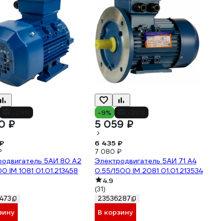
-23%
-9%
-29%
0 ₽
5 059 ₽
₽
6 435 ₽
₽
7 080 ₽
родвигатель 5АИ 80 А2
Электродвигатель 5АИ 71 А4
00 IM 1081 01.01.213458
0.55/1500 IM 2081 01.01.213534
4.9
(31)
473
23536287
зину
В корзину