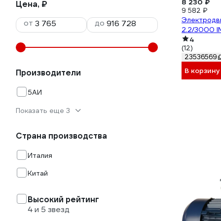
8 230 ₽
Цена, ₽
9 582 ₽
Электродв
от
до
2.2/3000 IM
4
(12)
23536569
В корзину
Производители
5АИ
Показать еще 3
Страна производства
Италия
Китай
Высокий рейтинг
4 и 5 звезд