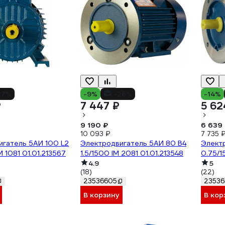
27%
-9%
-26%
-14%
₽
7 447 ₽
5 62
9 190 ₽
6 639
10 093 ₽
7 735 
игатель 5АИ 100 L2
Электродвигатель 5АИ 80 В4
Электр
M 1081 01.01.213567
1.5/1500 IM 2081 01.01.213548
0.75/1
4.9
5
(18)
(22)
23536605
23536
В корзину
В кор