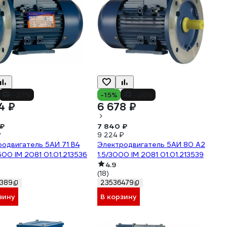
-27%
-15%
-28%
4 ₽
6 678 ₽
 ₽
7 840 ₽
₽
9 224 ₽
одвигатель 5АИ 71 В4
Электродвигатель 5АИ 80 А2
500 IM 2081 01.01.213536
1.5/3000 IM 2081 01.01.213539
4.9
(18)
389
23536479
зину
В корзину