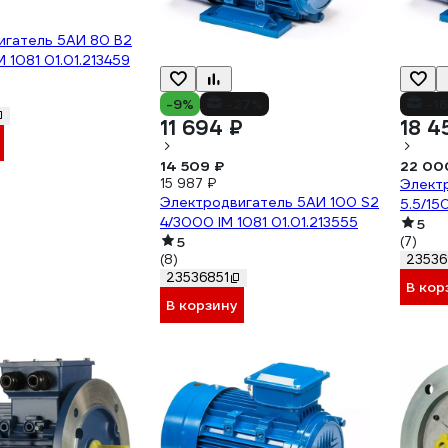
игатель 5АИ 80 В2
 1081 01.01.213459
-9%
-27%
-1
11 694 ₽
18 4
14 509 ₽
22 00
15 987 ₽
Электр
Электродвигатель 5АИ 100 S2
5.5/15
4/3000 IM 1081 01.01.213555
5
5
(7)
(8)
23536
23536851
В кор
В корзину