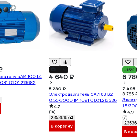
₽
-11%
-15%
4 640 ₽
6 78
гатель 5АИ 100 L4
081 01.01.213682
5 230 ₽
7 495 
Электродвигатель 5АИ 63 В2
8 785 
Элект
0.55/3000 IM 1081 01.01.213526
1.5/30
4.7
(14)
4.9
(7)
23536167
23536
В корзину
В кор