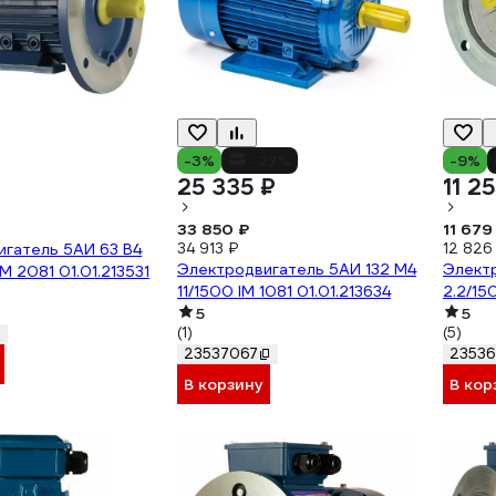
-3%
-27%
-9%
25 335 ₽
11 2
33 850 ₽
11 679
гатель 5АИ 63 В4
34 913 ₽
12 826
Электродвигатель 5АИ 132 М4
Элект
M 2081 01.01.213531
11/1500 IM 1081 01.01.213634
2.2/15
5
5
(1)
(5)
23537067
23536
В корзину
В кор