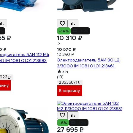
6%
-14%
-16%
55 ₽
10 310 ₽
0 ₽
10 570 ₽
одвигатель 5АИ 112 М4
12 340 ₽
Электродвигатель 5АИ 90 L2
00 IM 1081 01.01.213683
3/3000 IM 1081 01.01.213461
3.8
(13)
923
23536671
зину
В корзину
-6%
-12%
27 695 ₽