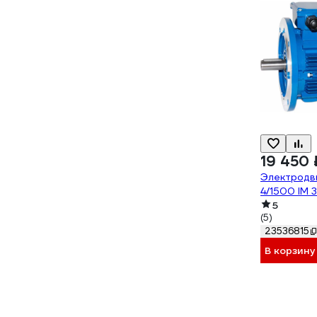
19 450 
Электродви
4/1500 IM 3
5
(5)
23536815
В корзину