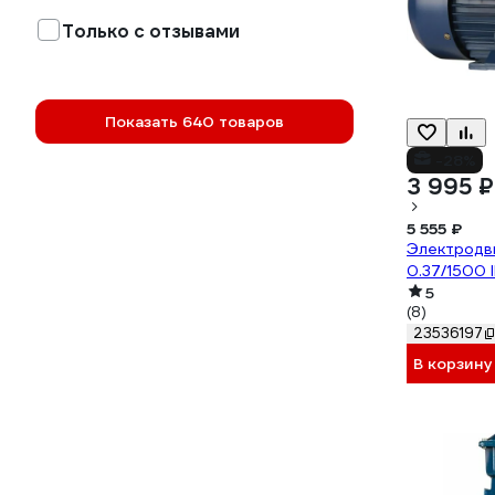
Только с отзывами
Показать 640 товаров
-28%
3 995 ₽
5 555 ₽
Электродви
0.37/1500 I
5
(8)
23536197
В корзину