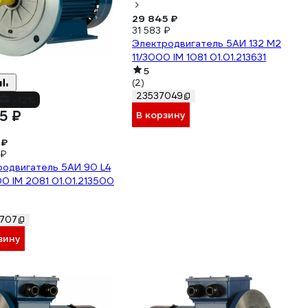
29 845 ₽
31 583 ₽
Электродвигатель 5АИ 132 М2
11/3000 IM 1081 01.01.213631
5
(2)
23537049
-12%
55 ₽
В корзину
 ₽
 ₽
родвигатель 5АИ 90 L4
00 IM 2081 01.01.213500
707
зину