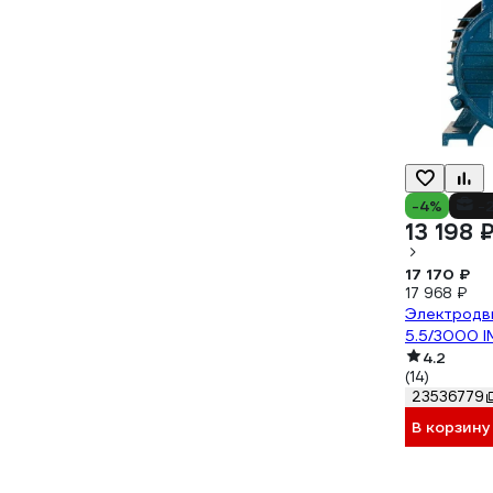
-4%
-
13 198 
17 170 ₽
17 968 ₽
Электродв
5.5/3000 I
4.2
(14)
23536779
В корзину