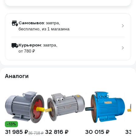
Самовывоз:
завтра,
бесплатно
, из 1 магазина
Курьером:
завтра,
от 780 ₽
Аналоги
-13%
31 985 ₽
32 816 ₽
30 015 ₽
33 
36 718 ₽