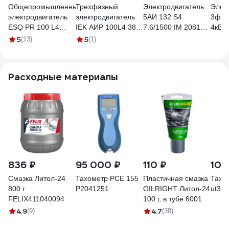
Общепромышленный
Трехфазный
Электродвигатель
Элек
электродвигатель
электродвигатель
5АИ 132 S4
3ф 1
ESQ PR 100 L4
IEK АИР 100L4 380
7.6/1500 IM 2081
4кВт
GST-Б1-S12-IE2 IM
В, 4 кВт, 1500 об/
01.01.214399
1081
5
5
(13)
(1)
2081 4/1500
мин, 3081 DRIVE
DRIV
01.01.223754
DRV100-L4-004-0-
004-
1530
Расходные материалы
836 ₽
95 000 ₽
110 ₽
10 
Смазка Литол-24
Тахометр PCE 155
Пластичная смазка
Тахо
800 г
P2041251
OILRIGHT Литол-24
ut37
FELIX411040094
100 г, в тубе 6001
4.9
4.7
(9)
(38)