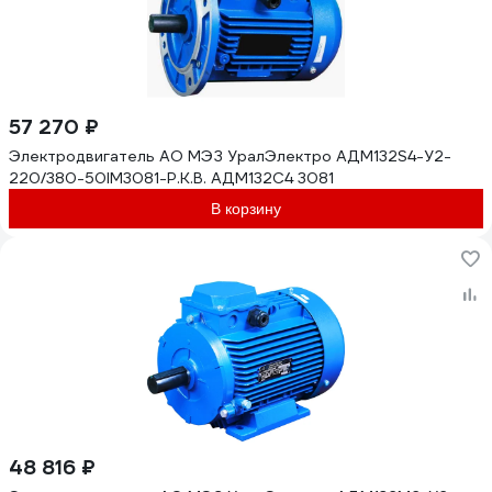
57 270 ₽
Электродвигатель АО МЭЗ УралЭлектро АДМ132S4-У2-
220/380-50IM3081-Р.К.В. АДМ132С4 3081
В корзину
48 816 ₽