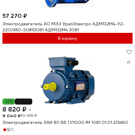
57 270 ₽
Электродвигатель АО МЭЗ УралЭлектро АДМ132М4-У2-
220/380-50IM3081 АДМ132М4 3081
В корзину
-11%
-13%
8 820 ₽
9 040 ₽
10 169 ₽
Электродвигатель 5АИ 80 В6 1.1/1000 IM 1081 01.01.213460
(1)
5