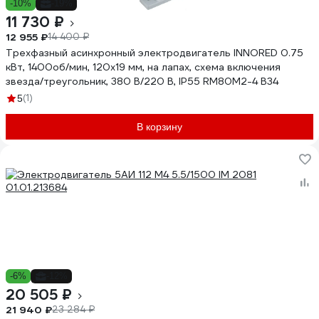
-10%
-19%
11 730 ₽
12 955 ₽
14 400 ₽
Трехфазный асинхронный электродвигатель INNORED 0.75
кВт, 1400об/мин, 120х19 мм, на лапах, схема включения
звезда/треугольник, 380 В/220 В, IP55 RM80M2-4 B34
(1)
5
В корзину
-6%
-12%
20 505 ₽
21 940 ₽
23 284 ₽