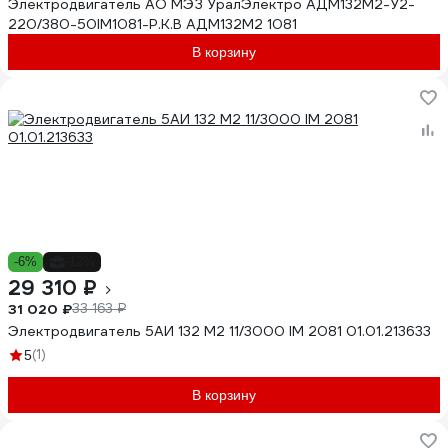
Электродвигатель АО МЭЗ УралЭлектро АДМ132М2-У2-
220/380-50IM1081-Р.К.В АДМ132М2 1081
В корзину
-6%
-12%
29 310 ₽
31 020 ₽
33 163 ₽
Электродвигатель 5АИ 132 М2 11/3000 IM 2081 01.01.213633
(1)
5
В корзину