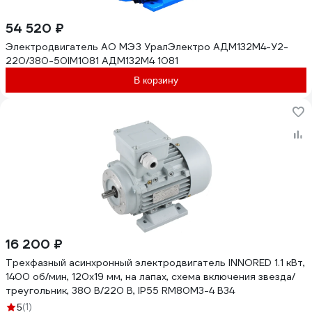
54 520 ₽
Электродвигатель АО МЭЗ УралЭлектро АДМ132М4-У2-
220/380-50IM1081 АДМ132М4 1081
В корзину
16 200 ₽
Трехфазный асинхронный электродвигатель INNORED 1.1 кВт,
1400 об/мин, 120х19 мм, на лапах, схема включения звезда/
треугольник, 380 В/220 В, IP55 RM80M3-4 B34
(1)
5