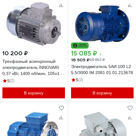
-20%
15 085 ₽
10 200 ₽
16 505 ₽
18 867 ₽
Трехфазный асинхронный
Электродвигатель 5АИ 100 L2
электродвигатель INNOVARI
5.5/3000 IM 2081 01.01.213678
0,37 кВт, 1400 об/мин, 105х14
мм B14, схема включения
5
(2)
5
(2)
звезда/треугольник, 380 В/220
В, IP55 71 4B B14
В корзину
В корзину