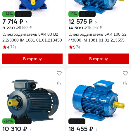
-14%
-19%
-9%
-21%
7 714 ₽
12 575 ₽
8 230 ₽
14 509 ₽
9 582 ₽
15 987 ₽
Электродвигатель 5АИ 80 В2
Электродвигатель 5АИ 100 S2
2.2/3000 IM 1081 01.01.213459
4/3000 IM 1081 01.01.213555
4
(12)
5
(8)
В корзину
В корзину
-14%
-16%
-16%
10 310 ₽
18 455 ₽