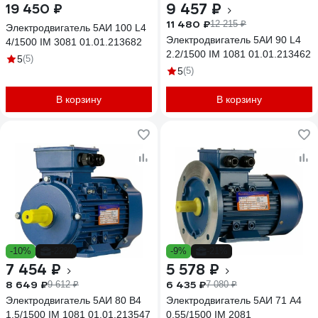
9 457 ₽
19 450 ₽
11 480 ₽
12 215 ₽
Электродвигатель 5АИ 100 L4
Электродвигатель 5АИ 90 L4
4/1500 IM 3081 01.01.213682
2.2/1500 IM 1081 01.01.213462
5
(5)
5
(5)
В корзину
В корзину
-10%
-22%
-9%
-21%
7 454 ₽
5 578 ₽
8 649 ₽
6 435 ₽
9 612 ₽
7 080 ₽
Электродвигатель 5АИ 80 В4
Электродвигатель 5АИ 71 А4
1.5/1500 IM 1081 01.01.213547
0.55/1500 IM 2081