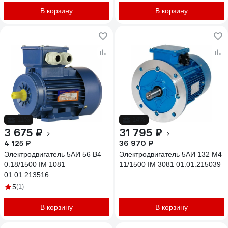
треугольник, 380 В/220 В, IP55
MT80M KW 0,75/4 B14 /
В корзину
В корзину
033741-5883
-11%
-14%
3 675 ₽
31 795 ₽
4 125 ₽
36 970 ₽
Электродвигатель 5АИ 56 В4
Электродвигатель 5АИ 132 М4
0.18/1500 IM 1081
11/1500 IM 3081 01.01.215039
01.01.213516
5
(1)
В корзину
В корзину