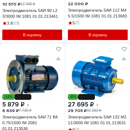
22 000 ₽
10 570 ₽
12 340 ₽
Электродвигатель 5АИ 112 М4
Электродвигатель 5АИ 90 L2
5.5/1500 IM 1081 01.01.213683
3/3000 IM 1081 01.01.213461
5
(7)
3.8
(13)
В корзину
В корзину
-14%
-24%
-6%
-12%
5 879 ₽
27 695 ₽
6 639 ₽
29 705 ₽
7 735 ₽
31 583 ₽
Электродвигатель 5АИ 71 В4
Электродвигатель 5АИ 132 М2
0.75/1500 IM 2081
11/3000 IM 1081 01.01.213631
01.01.213536
5
(2)