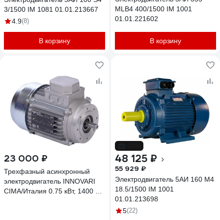
MLB4 400/1500 IM 1001
3/1500 IM 1081 01.01.213667
01.01.221602
4.9
(8)
В корзину
В корзину
-14%
48 125 ₽
23 000 ₽
55 929 ₽
Трехфазный асинхронный
Электродвигатель 5АИ 160 М4
электродвигатель INNOVARI
18.5/1500 IM 1001
CIMA/Италия 0.75 кВт, 1400 об/
01.01.213698
мин, 120х19 мм, 80M/4 B14,
схема включения звезда/
5
(22)