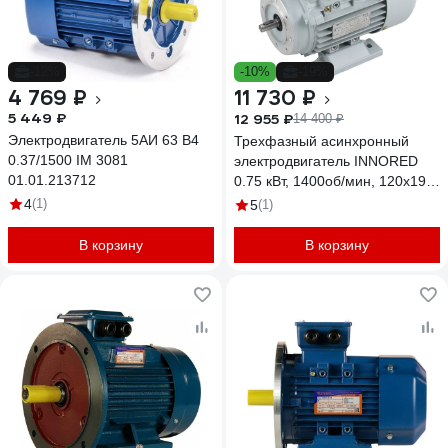
-12%
-10%
-19%
4 769 ₽
11 730 ₽
5 449 ₽
12 955 ₽
14 400 ₽
Электродвигатель 5АИ 63 В4
Трехфазный асинхронный
0.37/1500 IM 3081
электродвигатель INNORED
01.01.213712
0.75 кВт, 1400об/мин, 120х19
мм, на лапах, схема
4
(1)
5
(1)
включения звезда/треугольник,
380 В/220 В, IP55 RM80M2-4
В корзину
В корзину
B34