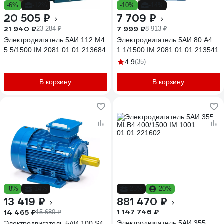
-6%
-12%
-10%
-14%
20 505 ₽
7 709 ₽
21 940 ₽
7 999 ₽
23 284 ₽
8 913 ₽
Электродвигатель 5АИ 112 М4
Электродвигатель 5АИ 80 А4
5.5/1500 IM 2081 01.01.213684
1.1/1500 IM 2081 01.01.213541
4.9
(35)
В корзину
В корзину
-8%
-14%
-23%
-20%
13 419 ₽
881 470 ₽
1 147 746 ₽
14 465 ₽
15 680 ₽
Электродвигатель 5АИ 355
Электродвигатель 5АИ 100 S4