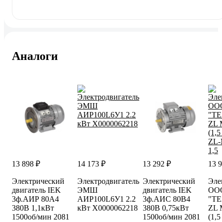
Аналоги
13 898 ₽
14 173 ₽
13 292 ₽
13 
Электрический
Электродвигатель
Электрический
Эле
двигатель IEK
ЭМШ
двигатель IEK
ОО
3ф.АИР 80A4
АИР100L6У1 2.2
3ф.АИС 80B4
"Т
380В 1,1кВт
кВт Х0000062218
380В 0,75кВт
ZL 
1500об/мин 2081
1500об/мин 2081
(1,