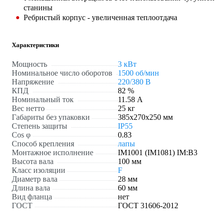
станины
Ребристый корпус - увеличенная теплоотдача
Характеристики
Мощность
3 кВт
Номинальное число оборотов
1500 об/мин
Напряжение
220/380 В
КПД
82 %
Номинальный ток
11.58 А
Вес нетто
25 кг
Габариты без упаковки
385х270х250 мм
Степень защиты
IP55
Cos φ
0.83
Способ крепления
лапы
Монтажное исполнение
IM1001 (IM1081) IM:B3
Высота вала
100 мм
Класс изоляции
F
Диаметр вала
28 мм
Длина вала
60 мм
Вид фланца
нет
ГОСТ
ГОСТ 31606-2012