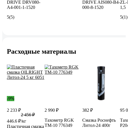
DRIVE DRV080-
DRIVE AIS080-B4-
ZL-
A4-001-1-1520
000-8-1520
1,5
5
(5)
5
(1)
Расходные материалы
-9%
2 233 ₽
2 990 ₽
382 ₽
95 
2 456 ₽
Тахометр RGK
Смазка Роснефть
Тах
446.6 ₽/кг
TM-10 776349
Литол-24 400г
P20
Пластичная смазка