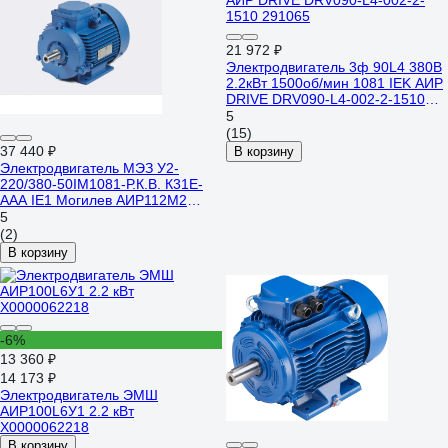
21 972 ₽
Электродвигатель 3ф 90L4 380В
2.2кВт 1500об/мин 1081 IEK АИР
DRIVE DRV090-L4-002-2-1510
291065
5
(15)
37 440 ₽
В корзину
Электродвигатель МЭЗ У2-
220/380-50IM1081-Р.К.В. К31Е-
ААА IE1 Могилев АИР112М2
7,5*3000 1081
5
(2)
В корзину
-6%
13 360 ₽
14 173 ₽
Электродвигатель ЭМШ
АИР100L6У1 2.2 кВт
Х0000062218
В корзину