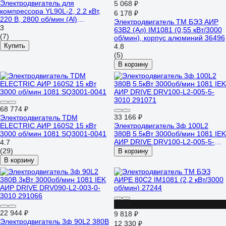
Электродвигатель для
5 068 ₽
компрессора YL90L-2, 2.2 кВт,
6 178 ₽
220 В, 2800 об/мин (Al)
Электродвигатель ТМ БЭЗ АИР
ЭнергоРесурс 9917001
3
63B2 (Ал) IM1081 (0,55 кВт/3000
(7)
об/мин), корпус алюминий 36496
Купить
4.8
(5)
В корзину
68 774 ₽
33 166 ₽
Электродвигатель TDM
ELECTRIC АИР 160S2 15 кВт
Электродвигатель 3ф 100L2
3000 об/мин 1081 SQ3001-0041
380В 5.5кВт 3000об/мин 1081 IEK
АИР DRIVE DRV100-L2-005-5-
4.7
3010 291071
(29)
В корзину
В корзину
-20%
22 944 ₽
9 818 ₽
Электродвигатель 3ф 90L2 380В
12 330 ₽