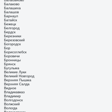
Балабаново
Балаково
Балашиха
Балашов
Барнаул
Батайск
Бежецк
Белгород
Бердск
Березники
Березовский
Богородск
Бор
Борисоглебск
Боровичи
Бронницы
Брянск
Бугульма
Великие Луки
Великий Новгород
Верхняя Пышма
Верхняя Салда
Видное
Владикавказ
Владимир
Волгодонск
Волжский
Вологда