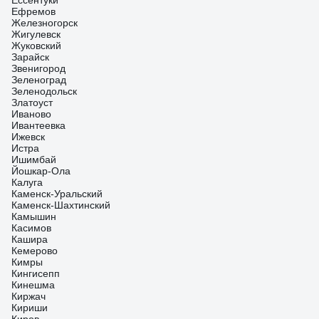
Ессентуки
Ефремов
Железногорск
Жигулевск
Жуковский
Зарайск
Звенигород
Зеленоград
Зеленодольск
Златоуст
Иваново
Ивантеевка
Ижевск
Истра
Ишимбай
Йошкар-Ола
Калуга
Каменск-Уральский
Каменск-Шахтинский
Камышин
Касимов
Кашира
Кемерово
Кимры
Кингисепп
Кинешма
Киржач
Кириши