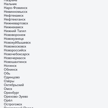
Назрань
Нальчик
Наро-Фоминск
Невинномысск
Нефтекамск
Нефтеюганск
Нижневартовск
Нижнекамск
Нижний Тагил
Нововоронеж
Новокузнецк
Новокуйбышевск
Новомосковск
Новороссийск
Новочебоксарск
Новочеркасск
Новошахтинск
Ногинск
Обнинск
Обь
Одинцово
Озёры
Октябрьский
Омск
Оренбург
Орехово-Зуево
Орёл
Острогожск