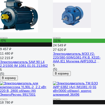
-6%
-11%
-23%
24 549 ₽
9 457 ₽
27 620 ₽
11 480 ₽
Электродвигатель МЭЗ У2-
220/380-50IM1081-Р.К.В. К31Е-
12 215 ₽
ААА IE1 Могилев АИР100L2
Электродвигатель 5АИ 90 L4
5,5*3000 1081
5
2.2/1500 IM 1081 01.01.213462
(5)
5
(5)
В корзину
В корзину
-18%
18 780 ₽