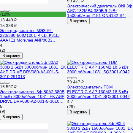
59 421 ₽
Электрический двигатель ONI 3ф
АИС 132MB4 380В 9,2кВт
-12%
1500об/мин 2181 ONS132-B4-
13 449 ₽
009-2-1521
В корзину
15 338 ₽
Электродвигатель МЭЗ У2-
220/380-50IM1081-Р.К.В. К31Е-
ААА IE1 Могилев АИР80В2
2,2*3000 1081
4
(2)
В корзину
79 447 ₽
16 597 ₽
Электродвигатель TDM
Электродвигатель 3ф 80A2 380В
ELECTRIC АИР 160M2 18.5 кВт
1.5кВт 3000об/мин 1081 IEK АИР
3000 об/мин 1081 SQ3001-0042
DRIVE DRV080-A2-001-5-3010
4.7
291013
5
(29)
(9)
В корзину
В корзину