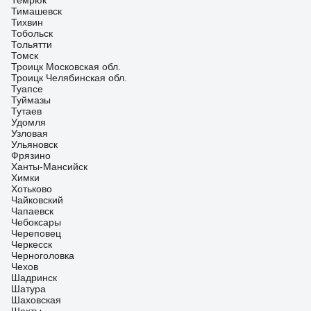
Темрюк
Тимашевск
Тихвин
Тобольск
Тольятти
Томск
Троицк Московская обл.
Троицк Челябинская обл.
Туапсе
Туймазы
Тутаев
Удомля
Узловая
Ульяновск
Фрязино
Ханты-Мансийск
Химки
Хотьково
Чайковский
Чапаевск
Чебоксары
Череповец
Черкесск
Черноголовка
Чехов
Шадринск
Шатура
Шаховская