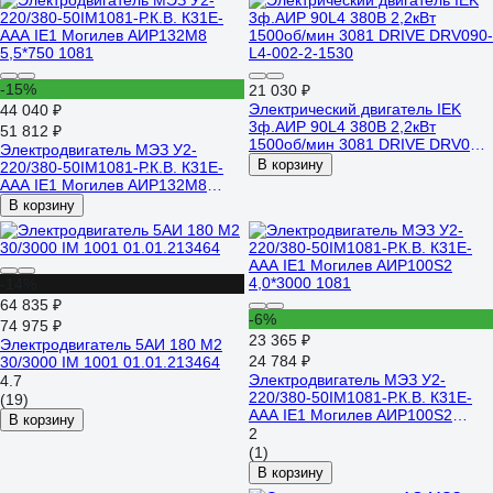
-15%
21 030 ₽
Электрический двигатель IEK
44 040 ₽
3ф.АИР 90L4 380В 2,2кВт
51 812 ₽
1500об/мин 3081 DRIVE DRV090-
Электродвигатель МЭЗ У2-
L4-002-2-1530
В корзину
220/380-50IM1081-Р.К.В. К31Е-
ААА IE1 Могилев АИР132М8
5,5*750 1081
В корзину
-14%
64 835 ₽
-6%
74 975 ₽
23 365 ₽
Электродвигатель 5АИ 180 М2
24 784 ₽
30/3000 IM 1001 01.01.213464
Электродвигатель МЭЗ У2-
4.7
220/380-50IM1081-Р.К.В. К31Е-
(19)
ААА IE1 Могилев АИР100S2
В корзину
4,0*3000 1081
2
(1)
В корзину