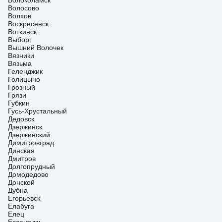
Волоколамск
Волосово
Волхов
Воскресенск
Воткинск
Выборг
Вышний Волочек
Вязники
Вязьма
Геленджик
Голицыно
Грозный
Грязи
Губкин
Гусь-Хрустальный
Дедовск
Дзержинск
Дзержинский
Димитровград
Динская
Дмитров
Долгопрудный
Домодедово
Донской
Дубна
Егорьевск
Елабуга
Елец