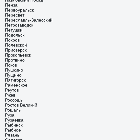
Павловский Посад
Пенза
Первоуральск
Пересвет
Переславль-Залесский
Петрозаводск
Петушки
Подольск
Покров
Полевской
Приозерск
Прокопьевск
Протвино
Псков
Пушкино
Пущино
Пятигорск
Раменское
Реутов
Ржев
Россошь
Ростов Великий
Рошаль
Руза
Рузаевка
Рыбинск
Рыбное
Рязань