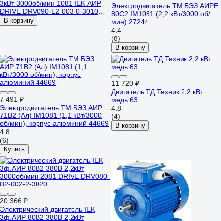
3кВт 3000об/мин 1081 IEK АИР
Электродвигатель ТМ БЭЗ АИРЕ
DRIVE DRV090-L2-003-0-3010
80C2 IM1081 (2,2 кВт/3000 об/
291066
В корзину
мин) 27244
4.4
(8)
В корзину
11 720 ₽
Двигатель ТД Техник 2,2 кВт
7 491 ₽
медь 63
Электродвигатель ТМ БЭЗ АИР
4.8
71B2 (Ал) IM1081 (1,1 кВт/3000
(4)
об/мин), корпус алюминий 44669
В корзину
4.8
(6)
Купить
20 366 ₽
Электрический двигатель IEK
3ф.АИР 80B2 380В 2,2кВт