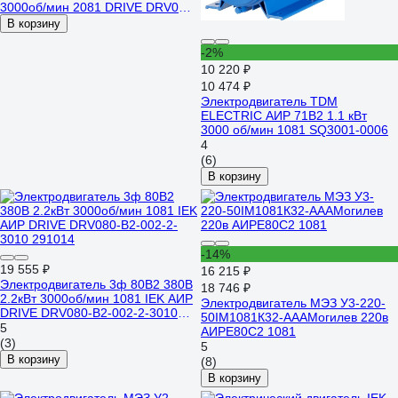
3000об/мин 2081 DRIVE DRV080-
B2-002-2-3020
В корзину
-2%
10 220 ₽
10 474 ₽
Электродвигатель TDM
ELECTRIC АИР 71B2 1.1 кВт
3000 об/мин 1081 SQ3001-0006
4
(6)
В корзину
-14%
19 555 ₽
16 215 ₽
Электродвигатель 3ф 80B2 380В
18 746 ₽
2.2кВт 3000об/мин 1081 IEK АИР
Электродвигатель МЭЗ У3-220-
DRIVE DRV080-B2-002-2-3010
50IM1081К32-АААМогилев 220в
291014
5
АИРЕ80С2 1081
(3)
5
В корзину
(8)
В корзину