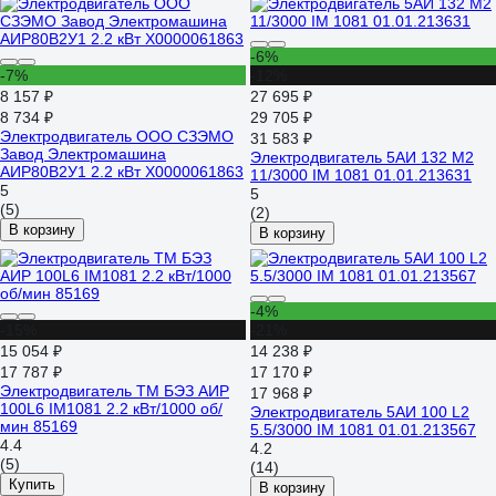
-6%
-7%
-12%
8 157 ₽
27 695 ₽
8 734 ₽
29 705 ₽
Электродвигатель ООО СЗЭМО
31 583 ₽
Завод Электромашина
Электродвигатель 5АИ 132 М2
АИР80В2У1 2.2 кВт Х0000061863
11/3000 IM 1081 01.01.213631
5
5
(5)
(2)
В корзину
В корзину
-4%
-15%
-21%
15 054 ₽
14 238 ₽
17 787 ₽
17 170 ₽
Электродвигатель ТМ БЭЗ АИР
17 968 ₽
100L6 IM1081 2.2 кВт/1000 об/
Электродвигатель 5АИ 100 L2
мин 85169
5.5/3000 IM 1081 01.01.213567
4.4
4.2
(5)
(14)
Купить
В корзину