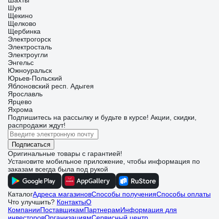
Шахты
Шуя
Щекино
Щелково
Щербинка
Электрогорск
Электросталь
Электроугли
Энгельс
Южноуральск
Юрьев-Польский
Яблоновский респ. Адыгея
Ярославль
Ярцево
Яхрома
Подпишитесь
на рассылку
и будьте в курсе! Акции, скидки,
распродажи ждут!
Подписаться
Оригинальные товары с гарантией!
Установите мобильное приложение, чтобы информация по
заказам всегда была под рукой
Каталог
Адреса магазинов
Способы получения
Способы оплаты
Что улучшить?
Контакты
О
Компании
Поставщикам
Партнерам
Информация для
инвесторов
Организациям
Сервисный центр