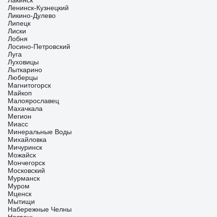
Лакинск
Ленинск-Кузнецкий
Ликино-Дулево
Липецк
Лиски
Лобня
Лосино-Петровский
Луга
Луховицы
Лыткарино
Люберцы
Магнитогорск
Майкоп
Малоярославец
Махачкала
Мегион
Миасс
Минеральные Воды
Михайловка
Мичуринск
Можайск
Мончегорск
Московский
Мурманск
Муром
Мценск
Мытищи
Набережные Челны