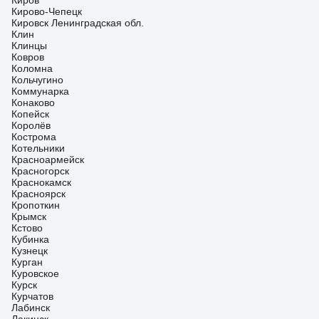
Киров
Кирово-Чепецк
Кировск Ленинградская обл.
Клин
Клинцы
Ковров
Коломна
Кольчугино
Коммунарка
Конаково
Копейск
Королёв
Кострома
Котельники
Красноармейск
Красногорск
Краснокамск
Красноярск
Кропоткин
Крымск
Кстово
Кубинка
Кузнецк
Курган
Куровское
Курск
Курчатов
Лабинск