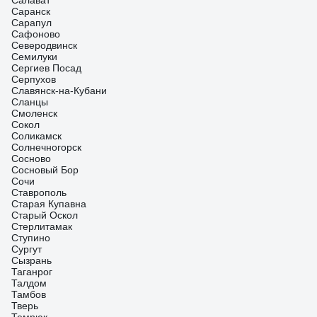
Салават
Саранск
Сарапул
Сафоново
Северодвинск
Семилуки
Сергиев Посад
Серпухов
Славянск-на-Кубани
Сланцы
Смоленск
Сокол
Соликамск
Солнечногорск
Сосново
Сосновый Бор
Сочи
Ставрополь
Старая Купавна
Старый Оскол
Стерлитамак
Ступино
Сургут
Сызрань
Таганрог
Талдом
Тамбов
Тверь