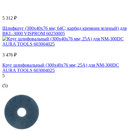
5 312 ₽
Шлифкруг (300x40x76 мм; 64С; карбид кремния зеленый) для
BKL-3000 VISPROM 60250005
3 476 ₽
Круг шлифовальный (300x40x76 мм; 25A) для NM-300DC
AURA TOOLS 603004025
5
(5)