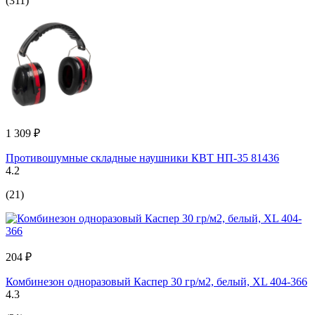
(311)
1 309 ₽
Противошумные складные наушники КВТ НП-35 81436
4.2
(21)
204 ₽
Комбинезон одноразовый Каспер 30 гр/м2, белый, XL 404-366
4.3