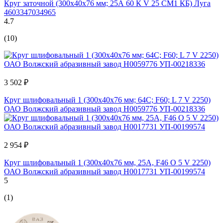
Круг заточной (300х40х76 мм; 25А 60 К V 25 СМ1 КБ) Луга
4603347034965
4.7
(10)
3 502 ₽
Круг шлифовальный 1 (300x40x76 мм; 64С; F60; L 7 V 2250)
ОАО Волжский абразивный завод Н0059776 УП-00218336
2 954 ₽
Круг шлифовальный 1 (300x40x76 мм, 25А, F46 O 5 V 2250)
ОАО Волжский абразивный завод Н0017731 УП-00199574
5
(1)