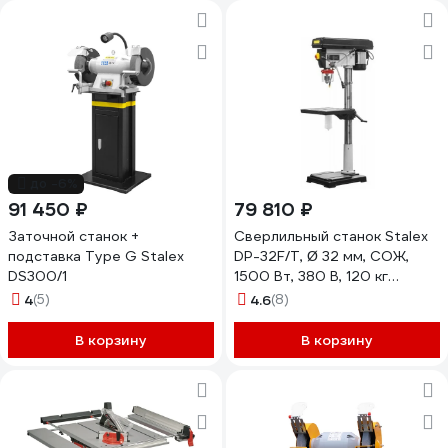
до -6%
91 450 ₽
79 810 ₽
Заточной станок +
Сверлильный станок Stalex
подставка Type G Stalex
DP-32F/T, Ø 32 мм, СОЖ,
DS300/1
1500 Вт, 380 В, 120 кг
DP51020F/T
4
(5)
4.6
(8)
В корзину
В корзину