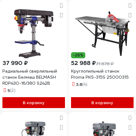
-26%
37 990 ₽
52 988 ₽
71 878 ₽
Радиальный сверлильный
Круглопильный станок
станок Белмаш BELMASH
Proma PKS-315S 25000315
RDP430-16/380 S242B
3.8
(4)
5
(2)
В корзину
В корзину