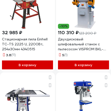
-10%
32 985 ₽
110 310 ₽
123 200 ₽
Стационарная пила Einhell
Двухдисковый
TC-TS 2225 U, 2200Вт,
шлифовальный станок с
254x30мм 4340515
пылесосом VISPROM BKL-
3000 39000900
3.8
(11)
5
(1)
В корзину
В корзину