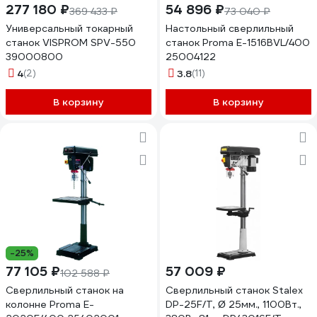
277 180 ₽
54 896 ₽
369 433 ₽
73 040 ₽
Универсальный токарный
Настольный сверлильный
станок VISPROM SPV-550
станок Proma Е-1516BVL/400
39000800
25004122
4
(2)
3.8
(11)
В корзину
В корзину
-25%
77 105 ₽
57 009 ₽
102 588 ₽
Сверлильный станок на
Сверлильный станок Stalex
колонне Proma E-
DP-25F/T, Ø 25мм., 1100Вт.,