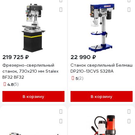
219 725 ₽
22 990 ₽
Фрезерно-сверлильный
Станок сверлильный Белмаш
станок, 730х210 мм Stalex
DP210-13CVS S328A
BF32 BF32
5
(2)
4.8
(5)
В корзину
В корзину