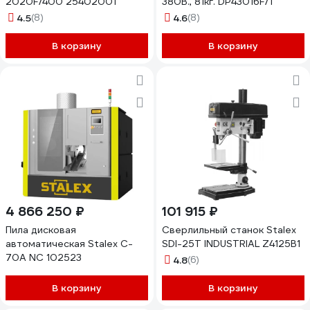
2020F/400 25402001
380В., 81кг. DP43016F/T
4.5
(8)
4.6
(8)
В корзину
В корзину
4 866 250 ₽
101 915 ₽
Пила дисковая
Сверлильный станок Stalex
автоматическая Stalex C-
SDI-25T INDUSTRIAL Z4125B1
70A NC 102523
4.8
(6)
В корзину
В корзину