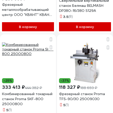
Сверлильный вертикальный
Фрезерный
станок Белмаш BELMASH
металлообрабатывающий
DP380-16/380 S129A
центр ООО "КВАНТ" КВАНТ
3.5
(8)
MG-1 УТ-00102569
УТ-00102569
В корзину
В корзину
-25%
-37%
333 413 ₽
118 327 ₽
444 382 ₽
188 659 ₽
Комбинированный токарный
Фрезерный станок Proma
станок Proma SKF-800
TFS-90/30 25009030
25000800
5
(1)
5
(1)