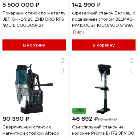
5 500 000 ₽
142 990 ₽
Токарный станок по металлу
Фрезерный станок Белмаш с
JET GH-24120 ZHD DRO RFS
подвижным столом BELMASH
400 В 50000842T
MM1500ST1000/400 S199A
5
(1)
В корзину
В корзину
-25%
90 390 ₽
46 892 ₽
62 499 ₽
Сверлильный станок с
Сверлильный станок на
магнитной стойкой Alteco
колонне Proma Е-1720F/400