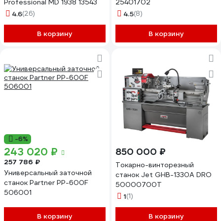
Professional MD 1938 13543
25401702
4.6
(26)
4.5
(8)
В корзину
В корзину
-6%
243 020 ₽
850 000 ₽
257 786 ₽
Токарно-винторезный
Универсальный заточной
станок Jet GHB-1330A DRO
станок Partner PP-600F
50000700T
506001
1
(1)
В корзину
В корзину