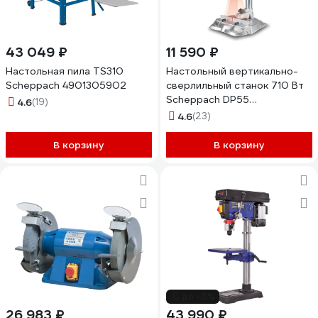
43 049 ₽
11 590 ₽
Настольная пила TS310
Настольный вертикально-
Scheppach 4901305902
сверлильный станок 710 Вт
Scheppach DP55
4.6
(19)
5906822901
4.6
(23)
В корзину
В корзину
до -5%
26 983 ₽
43 990 ₽