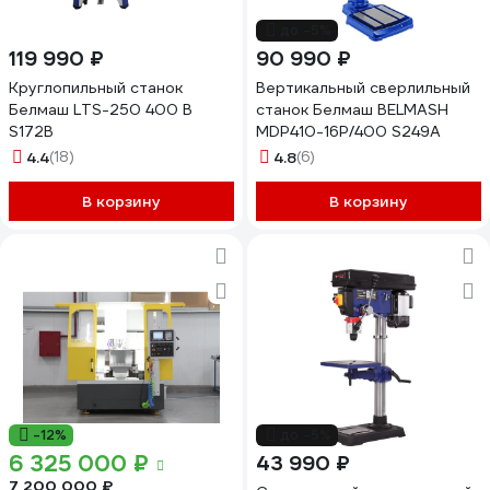
до -5%
119 990 ₽
90 990 ₽
Круглопильный станок
Вертикальный сверлильный
Белмаш LTS-250 400 В
станок Белмаш BELMASH
S172B
MDP410-16P/400 S249A
4.4
(18)
4.8
(6)
В корзину
В корзину
-12%
до -5%
6 325 000 ₽
43 990 ₽
7 200 000 ₽