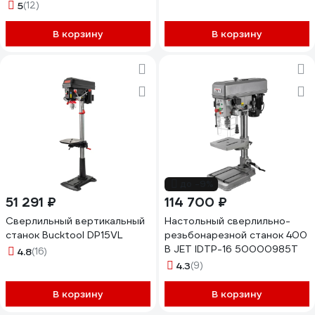
5
(12)
В корзину
В корзину
до -9%
51 291 ₽
114 700 ₽
Сверлильный вертикальный
Настольный сверлильно-
станок Bucktool DP15VL
резьбонарезной станок 400
В JET IDTP-16 50000985T
4.8
(16)
4.3
(9)
В корзину
В корзину