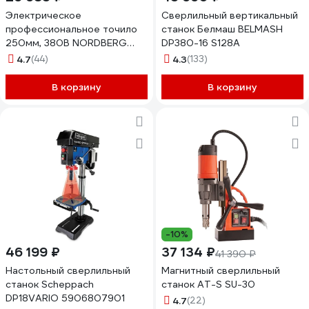
Электрическое
Сверлильный вертикальный
профессиональное точило
станок Белмаш BELMASH
250мм, 380В NORDBERG
DP380-16 S128A
EG2511
4.7
(44)
4.3
(133)
В корзину
В корзину
-10%
46 199 ₽
37 134 ₽
41 390 ₽
Настольный сверлильный
Магнитный сверлильный
станок Scheppach
станок AT-S SU-30
DP18VARIO 5906807901
4.7
(22)