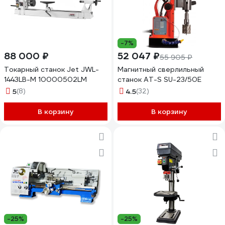
-7%
88 000 ₽
52 047 ₽
55 905 ₽
Токарный станок Jet JWL-
Магнитный сверлильный
1443LB-M 10000502LM
станок AT-S SU-23/50E
5
(8)
4.5
(32)
В корзину
В корзину
-25%
-25%