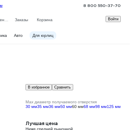
8 800 550-37-70
ам
Войти
Сравнение
Заказы
Корзина
ника
Авто
Для юрлиц
В избранное
Сравнить
Max диаметр получаемого отверстия
30 мм
35 мм
36 мм
50 мм
60 мм
68 мм
98 мм
125 мм
Лучшая цена
Ниже средней рыночной