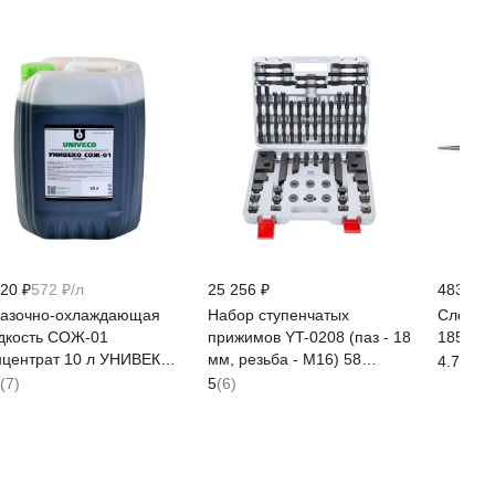
720 ₽
572 ₽/л
25 256 ₽
483 ₽
азочно-охлаждающая
Набор ступенчатых
Слесар
дкость СОЖ-01
прижимов YT-0208 (паз - 18
185 х 2
нцентрат 10 л УНИВЕКО
мм, резьба - М16) 58
4.7
(67)
20002840488
предметов SOVIS 26922
(7)
5
(6)