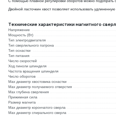
С помощью плавной регулировки оборотов можно подобрать 
Двойной ласточкин хвост позволяет использовать удлиненную 
Технические характеристики магнитного сверл
Напряжение
Мощность (Вт)
Тип электродвигателя
Тип сверлильного патрона
Тип оснастки
Тип питания
Число скоростей
Ход пиноли шпинделя
Частота вращения шпинделя
Число оборотов
Max диаметр хвостовика оснастки
Max диаметр получаемого отверстия
Max глубина сверления
Прижимная сила
Размер магнита
Max диаметр корончатого сверла
Max диаметр спирального сверла