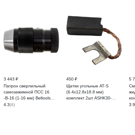
3 443 ₽
450 ₽
5 
Патрон сверлильный
Щетки угольные AT-S
См
самозажимной ПСС 16
(6.4х12.8х18.8 мм)
жи
-В-16 (1-16 мм) Beltools
комплект 2шт ASHK30-
ко
ri.261.31
071319
46
4.3
(6)
3.9