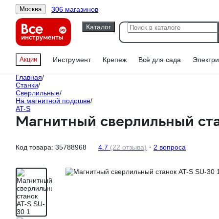
306 магазинов
Москва
Каталог
Акции
Инструмент
Крепеж
Всё для сада
Электри
Главная
/
Станки
/
Сверлильные
/
На магнитной подошве
/
AT-S
Магнитный сверлильный ст
Код товара:
35788968
4.7
(22 отзыва)
2 вопроса