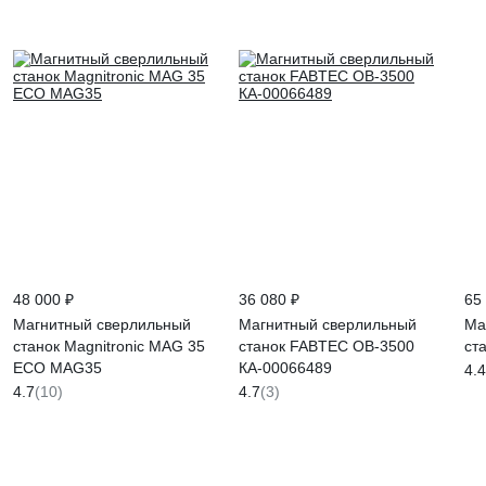
48 000 ₽
36 080 ₽
65
Магнитный сверлильный
Магнитный сверлильный
Ма
станок Magnitronic MAG 35
станок FABTEC OB-3500
ст
ECO MAG35
КА-00066489
4.4
4.7
(10)
4.7
(3)