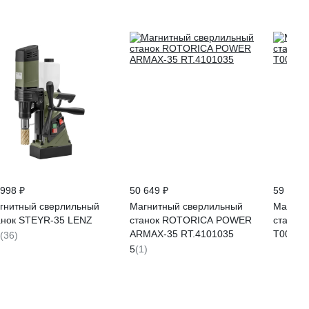
 998 ₽
50 649 ₽
59 350 
гнитный сверлильный
Магнитный сверлильный
Магнит
анок STEYR-35 LENZ
станок ROTORICA POWER
станок
ARMAX-35 RT.4101035
T00000
(36)
5
(1)