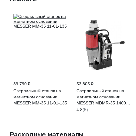
39 790 ₽
53 805 ₽
Сверлильный станок на
Сверлильный станок на
магнитном основании
магнитном основании
MESSER MM-35 11-01-135
MESSER MDMR-35 14000N
D35xL40 TCT HSS 11-01-
4.8
(5)
037
Расходные материалы