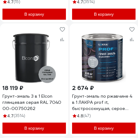
серая 250222
серая; 0,4 кг) 00-00462646
(15)
(3514)
4.7
4.7
В корзину
В корзину
18 119 ₽
2 674 ₽
Грунт-эмаль 3 в 1 Elcon
Грунт-эмаль по ржавчине 4
глянцевая серая RAL 7040
в 1 ЛАКРА prof it,
00-00750262
быстросохнущая, серое
окно, ral 7040, 2.8 кг
(3514)
(47)
4.7
4.8
ЛА-00001610
В корзину
В корзину