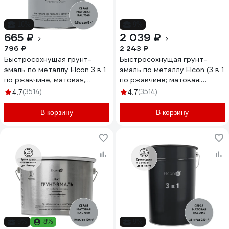
-16%
-9%
665 ₽
2 039 ₽
796 ₽
2 243 ₽
Быстросохнущая грунт-
Быстросохнущая грунт-
эмаль по металлу Elcon 3 в 1
эмаль по металлу Elcon (3 в 1
по ржавчине, матовая,
по ржавчине; матовая;
серая, 0.8 кг 00-00462297
серая; 2 кг) 00-00462666
(3514)
(3514)
4.7
4.7
В корзину
В корзину
-9%
-8%
-9%