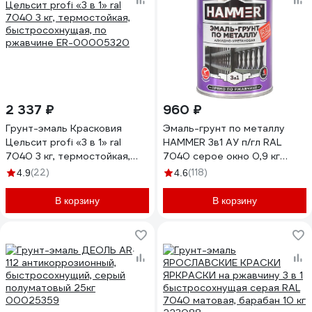
2 337 ₽
960 ₽
Грунт-эмаль Красковия
Эмаль-грунт по металлу
Цельсит profi «3 в 1» ral
HAMMER 3в1 АУ п/гл RAL
7040 3 кг, термостойкая,
7040 серое окно 0,9 кг
быстросохнущая, по
ЭК000133622
(22)
(118)
4.9
4.6
ржавчине ER-00005320
В корзину
В корзину