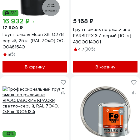
-5%
16 932 ₽
5 168 ₽
17 904 ₽
Грунт-эмаль по ржавчине
Грунт-эмаль Elcon ХВ-0278
FARBITEX 3в1 серый (10 кг)
серый, 25 кг (RAL 7040) 00-
4300014001
00461540
(305)
4.7
(5)
5
В корзину
В корзину
-30%