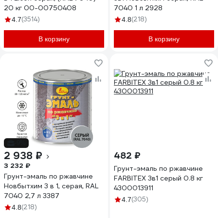
20 кг 00-00750408
7040 1 л 2928
(3514)
(218)
4.7
4.8
В корзину
В корзину
-9%
2 938 ₽
482 ₽
3 232 ₽
Грунт-эмаль по ржавчине
Грунт-эмаль по ржавчине
FARBITEX 3в1 серый 0.8 кг
Новбытхим 3 в 1, серая, RAL
4300013911
7040 2,7 л 3387
(305)
4.7
(218)
4.8