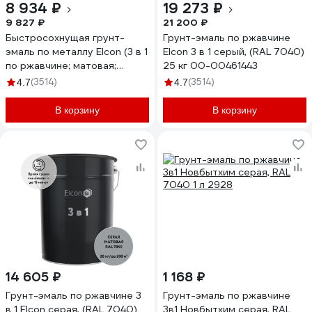
8 934 ₽
19 273 ₽
9 827 ₽
21 200 ₽
Быстросохнущая грунт-
Грунт-эмаль по ржавчине
эмаль по металлу Elcon (3 в 1
Elcon 3 в 1 серый, (RAL 7040)
по ржавчине; матовая;
25 кг 00-00461443
серая; 10 кг) 00-00462656
(3514)
(3514)
4.7
4.7
В корзину
В корзину
14 605 ₽
1 168 ₽
Грунт-эмаль по ржавчине 3
Грунт-эмаль по ржавчине
в 1 Elcon серая, (RAL 7040)
3в1 Новбытхим серая, RAL