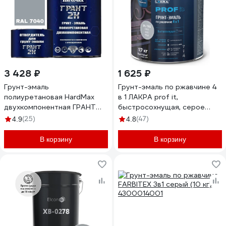
3 428 ₽
1 625 ₽
Грунт-эмаль
Грунт-эмаль по ржавчине 4
полиуретановая HardMax
в 1 ЛАКРА prof it,
двухкомпонентная ГРАНТ
быстросохнущая, серое
2К/GRANT 2 K RAL 7040
окно, ral 7040, 1.7 кг
(25)
(47)
4.9
4.8
Оконный серый (комплект
ЛА-00001602
2,19 кг) 4690417100248
В корзину
В корзину