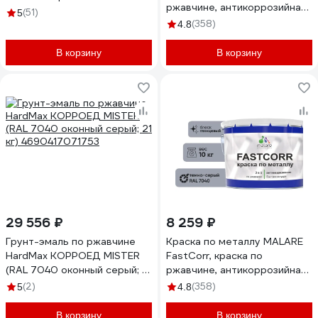
ржавчине, антикоррозийная,
глянцевая, банка 2 л 213351
(51)
5
быстросохнущая, RAL 7040,
(358)
4.8
темно-серый, матовая, 20 кг
КФСТ7040М2000
В корзину
В корзину
29 556 ₽
8 259 ₽
Грунт-эмаль по ржавчине
Краска по металлу MALARE
HardMax КОРРОЕД MISTER
FastCorr, краска по
(RAL 7040 оконный серый; 21
ржавчине, антикоррозийная,
кг) 4690417071753
быстросохнущая, RAL 7040,
(2)
(358)
5
4.8
темно-серый, глянцевая, 10
кг КФСТ7040Г1000
В корзину
В корзину