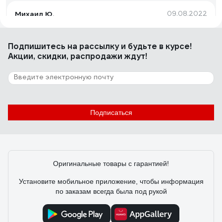
Михаил Ю.
09.08.2022
Вообще отлично
Подпишитесь
на рассылку
и будьте в курсе!
Акции, скидки, распродажи ждут!
1222 отзыва
Отзыв о Быстросохнущая грунт-эмаль по
металлу Elcon 3 в 1 по ржавчине, матовая,
желтая, 0.8 кг 00-00462301
Валентина В.
24.06.2022
Подписаться
цена-качество. даже кистью наносится супер . сохнет
быстро
Оригинальные товары с гарантией!
Установите мобильное приложение, чтобы информация
по заказам всегда была под рукой