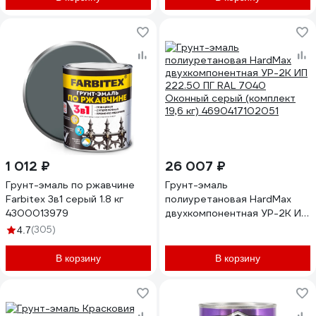
1 012 ₽
26 007 ₽
Грунт-эмаль по ржавчине
Грунт-эмаль
Farbitex 3в1 серый 1.8 кг
полиуретановая HardMax
4300013979
двухкомпонентная УР-2К ИП
222.50 ПГ RAL 7040
(305)
4.7
Оконный серый (комплект
19,6 кг) 4690417102051
В корзину
В корзину