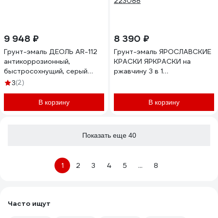
9 948 ₽
8 390 ₽
Грунт-эмаль ДЕОЛЬ AR-112
Грунт-эмаль ЯРОСЛАВСКИЕ
антикоррозионный,
КРАСКИ ЯРКРАСКИ на
быстросохнущий, серый
ржавчину 3 в 1
полуматовый 25кг
быстросохнущая серая RAL
(2)
3
00025359
7040 матовая, барабан 10 кг
223088
В корзину
В корзину
Показать еще 40
1
2
3
4
5
...
8
Часто ищут