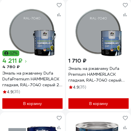
-12%
4 211 ₽
1 710 ₽
4 780 ₽
Эмаль на ржавчину Dufa
Эмаль на ржавчину Dufa
Premium HAMMERLACK
DufaPremium HAMMERLACK
гладкая, RAL-7040 серый
гладкая, RAL-7040 серый 2,5
750 мл МП00-004923
(35)
4.9
л МП00-004924
(35)
4.9
В корзину
В корзину