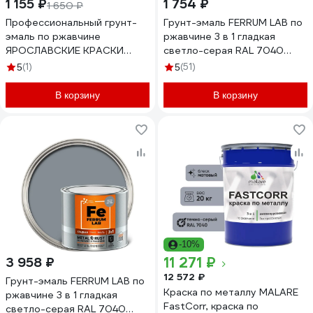
1 155 ₽
1 754 ₽
1 650 ₽
Профессиональный грунт-
Грунт-эмаль FERRUM LAB по
эмаль по ржавчине
ржавчине 3 в 1 гладкая
ЯРОСЛАВСКИЕ КРАСКИ
светло-серая RAL 7040
светло-серый, RAL 7040,
глянцевая, банка 0,75 л
(1)
(51)
5
5
0.8 кг 100513.4
213346
В корзину
В корзину
-10%
11 271 ₽
3 958 ₽
12 572 ₽
Грунт-эмаль FERRUM LAB по
Краска по металлу MALARE
ржавчине 3 в 1 гладкая
FastCorr, краска по
светло-серая RAL 7040