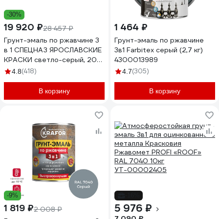
-30%
19 920 ₽
1 464 ₽
28 457 ₽
Грунт-эмаль по ржавчине 3
Грунт-эмаль по ржавчине
в 1 СПЕЦНАЗ ЯРОСЛАВСКИЕ
3в1 Farbitex серый (2,7 кг)
КРАСКИ светло-серый, 20
4300013989
кг 8923.3
(418)
(305)
4.8
4.7
В корзину
В корзину
-9%
-16%
5 976 ₽
1 819 ₽
2 008 ₽
7 090 ₽