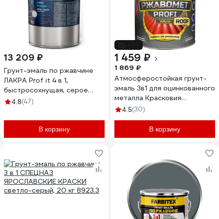
-22%
1 459 ₽
13 209 ₽
1 869 ₽
Грунт-эмаль по ржавчине
Атмосферостойкая грунт-
ЛАКРА Prof it 4 в 1,
эмаль 3в1 для оцинкованного
быстросохнущая, серое
металла Красковия
окно, ral 7040, 15 кг 8311398
(47)
4.8
Ржавомет PROFI «ROOF»
ЛА-00001618
(30)
4.5
RAL 7040 3кг УТ-00002407
В корзину
В корзину