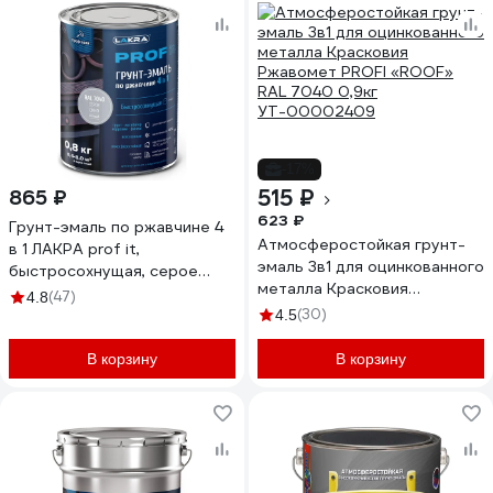
-17%
515 ₽
865 ₽
623 ₽
Грунт-эмаль по ржавчине 4
Атмосферостойкая грунт-
в 1 ЛАКРА prof it,
эмаль 3в1 для оцинкованного
быстросохнущая, серое
металла Красковия
окно, ral 7040, 0.8 кг
(47)
4.8
Ржавомет PROFI «ROOF»
ЛА-00001594
(30)
4.5
RAL 7040 0,9кг
УТ-00002409
В корзину
В корзину