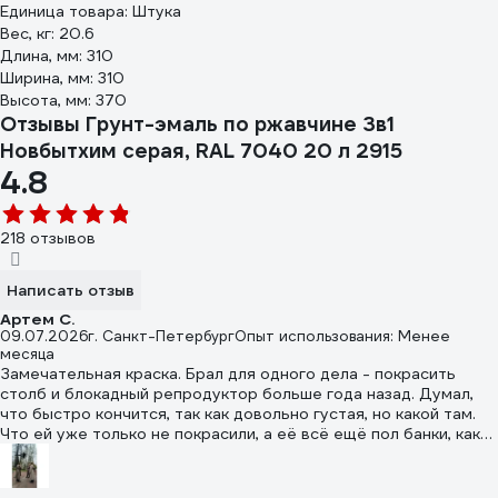
Единица товара: Штука
Вес, кг: 20.6
Длина, мм: 310
Ширина, мм: 310
Высота, мм: 370
Отзывы Грунт-эмаль по ржавчине 3в1
Новбытхим серая, RAL 7040 20 л 2915
4.8
218 отзывов
Написать отзыв
Артем С.
09.07.2026
г. Санкт-Петербург
Опыт использования: Менее
месяца
Замечательная краска. Брал для одного дела - покрасить
столб и блокадный репродуктор больше года назад. Думал,
что быстро кончится, так как довольно густая, но какой там.
Что ей уже только не покрасили, а её всё ещё пол банки, как
будто производители по ночам обратно подливают.
Укрывистость хорошая - красили по фанере, алюминию, стали,
чугуну, старой краске. Особо не парились с подготовкой