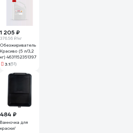
1 205 ₽
376.56 ₽/кг
Обезжириватель
Красиво (5 л/3,2
кг) 4631152351397
3.1
(51)
484 ₽
Ванночка для
краски/