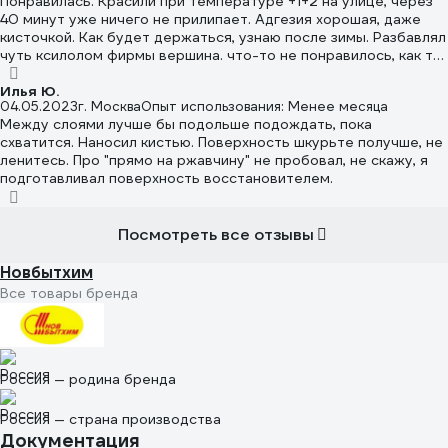
Понравилась. Красили при температуре +1+2 на улице, через
40 минут уже ничего не прилипает. Адгезия хорошая, даже
кисточкой. Как будет держаться, узнаю после зимы. Разбавлял
чуть ксилолом фирмы вершина. что-то не понравилось, как то
краска чуть другой консистенции стала. Поэтому кто для
краскопульта будет разбавлять, покупайте разбавители/
Илья Ю.
04.05.2023
г. Москва
Опыт использования: Менее месяца
растворители производства того же новбытхима.
Между слоями лучше бы подольше подождать, пока
схватится. Наносил кистью. Поверхность шкурьте получше, не
ленитесь. Про "прямо на ржавчину" не пробовал, не скажу, я
подготавливал поверхность восстановителем.
Посмотреть все отзывы
Новбытхим
Все товары бренда
Россия — родина бренда
Россия — страна производства
Документация