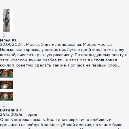
поверхности и обезжириванием. Стоит хорошо. быстро
сохнет, приятное покрытие получается, матовое. главный
минус - работать надо в проветриваемых местах. Пока
красишь в гараже, кажется, что всё хорошо, а вот когда
выходишь - становится понятно, что тебя накрыло))) Зеленые
драконы на подлете будут, если много красить
Илья Ю.
30.06.2024
г. Москва
Опыт использования: Менее месяца
Нормальная краска, укрывистая. Лучше пройтись по металлу
щеткой, счистить рыхлую ржавчину. По предыдущему опыту с
этой краской, лучше разбавить, в этот раз я использовал
ксилол, советую сделать так же. Полчаса на первый слой.
Пахнет ощутимо, но не как НЦ, слабее. Через час запах
ослабевает, через два - сильно ослабевает, но ощущается
еще дня два. Краска дает ровную красивую пленку.
Виталий Т.
24.12.2024
г. Пермь
Очень хорошая эмаль. Брал для покрытия столбиков и
прожилин на забор. Красил глубокой осенью, на улице было