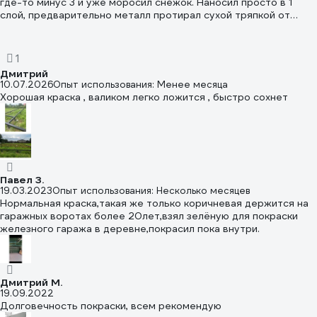
где-то минус 3 и уже моросил снежок. Наносил просто в 1
слой, предварительно металл протирал сухой тряпкой от
влаги, больше никак не обрабатывал. Легла около идеально.
Фото забора спустя месяц прилагаю. Краска не отвалилась и
не вспучилась, что не может не радовать с учетом погоды в
1
которую ее наносил))
Дмитрий
10.07.2026
Опыт использования: Менее месяца
Хорошая краска , валиком легко ложится , быстро сохнет
Павел З.
19.03.2023
Опыт использования: Несколько месяцев
Нормальная краска,такая же только коричневая держится на
гаражных воротах более 20лет,взял зелёную для покраски
железного гаража в деревне,покрасил пока внутри.
Дмитрий М.
19.09.2022
Долговечность покраски, всем рекомендую