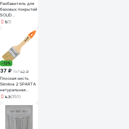
Разбавитель для
базовых покрытий
SOLID
PROFESSIONAL
5
(1)
LINE 1K BASIS
THINNER (1000
мл) 574.1000
-12%
37 ₽
/шт
42 ₽
Плоская кисть
Slimline 2 SPARTA
натуральная
щетина,
4.3
(350)
деревянная ручка
824305