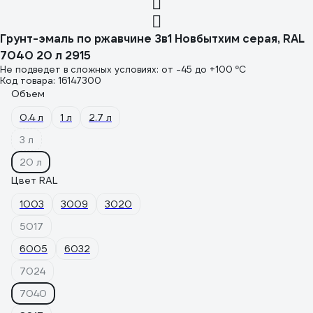
Грунт-эмаль по ржавчине 3в1 Новбытхим серая, RAL
7040 20 л 2915
Не подведет в сложных условиях: от -45 до +100 ºС
Код товара: 16147300
Объем
0.4 л
1 л
2.7 л
3 л
20 л
Цвет RAL
1003
3009
3020
5017
6005
6032
7024
7040