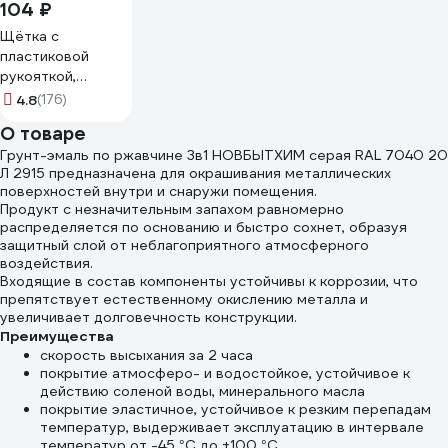
104 ₽
Щётка с
пластиковой
рукояткой,
стальная щетина
4.8
(176)
Дело техники
О товаре
270211
Грунт-эмаль по ржавчине 3в1 НОВБЫТХИМ серая RAL 7040 20
Л 2915 предназначена для окрашивания металлических
поверхностей внутри и снаружи помещения.
Продукт с незначительным запахом равномерно
распределяется по основанию и быстро сохнет, образуя
защитный слой от неблагоприятного атмосферного
воздействия.
Входящие в состав компоненты устойчивы к коррозии, что
препятствует естественному окислению металла и
увеличивает долговечность конструкции.
Преимущества
скорость высыхания за 2 часа
покрытие атмосферо- и водостойкое, устойчивое к
действию соленой воды, минерального масла
покрытие эластичное, устойчивое к резким перепадам
температур, выдерживает эксплуатацию в интервале
температур от -45 °С до +100 °С