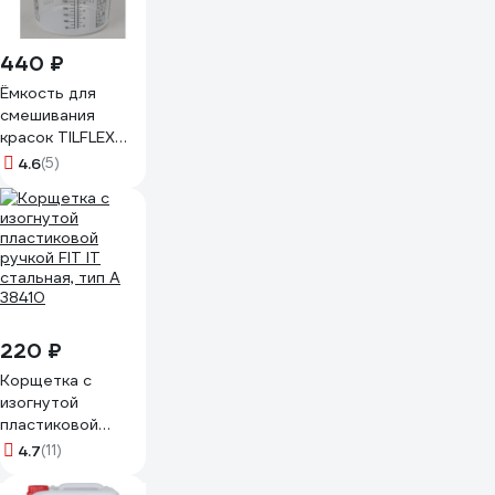
440 ₽
Ёмкость для
смешивания
красок TILFLEX
мерный стакан,
4.6
(5)
750 мл, 10 шт
TL37-750/10
220 ₽
Корщетка с
изогнутой
пластиковой
ручкой FIT IT
4.7
(11)
стальная, тип А
38410