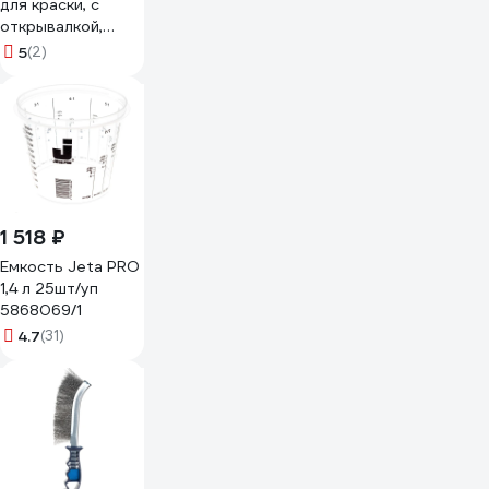
для краски, с
открывалкой,
нержавеющая
5
(2)
сталь, 35 см
621135
1 518 ₽
Емкость Jeta PRO
1,4 л 25шт/уп
5868069/1
4.7
(31)