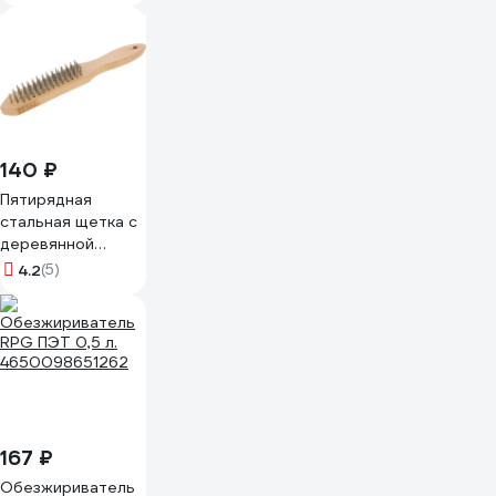
мл, 25 шт POL-
3/PHX
140 ₽
Пятирядная
стальная щетка с
деревянной
ручкой Biber
4.2
(5)
70950
тов-076238
167 ₽
Обезжириватель