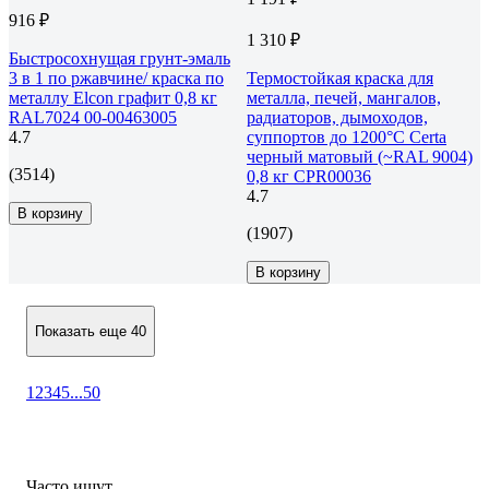
916 ₽
1 310 ₽
Быстросохнущая грунт-эмаль
3 в 1 по ржавчине/ краска по
Термостойкая краска для
металлу Elcon графит 0,8 кг
металла, печей, мангалов,
RAL7024 00-00463005
радиаторов, дымоходов,
4.7
суппортов до 1200°С Certa
черный матовый (~RAL 9004)
(3514)
0,8 кг CPR00036
4.7
В корзину
(1907)
В корзину
Показать еще 40
1
2
3
4
5
...
50
Часто ищут