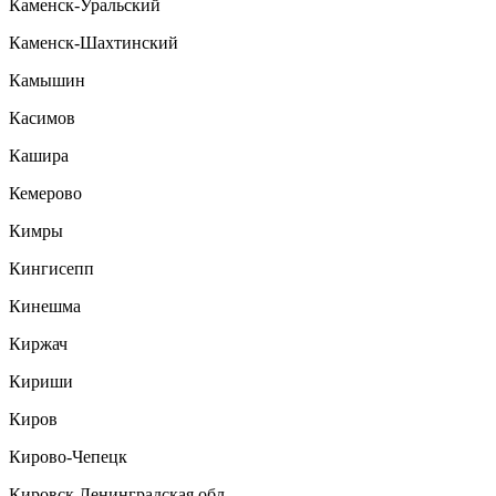
Каменск-Уральский
Каменск-Шахтинский
Камышин
Касимов
Кашира
Кемерово
Кимры
Кингисепп
Кинешма
Киржач
Кириши
Киров
Кирово-Чепецк
Кировск Ленинградская обл.