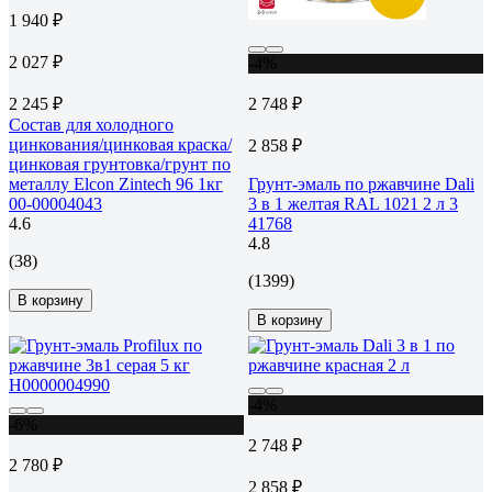
1 940 ₽
2 027 ₽
-4%
2 245 ₽
2 748 ₽
Состав для холодного
цинкования/цинковая краска/
2 858 ₽
цинковая грунтовка/грунт по
металлу Elcon Zintech 96 1кг
Грунт-эмаль по ржавчине Dali
00-00004043
3 в 1 желтая RAL 1021 2 л 3
4.6
41768
4.8
(38)
(1399)
В корзину
В корзину
-4%
-6%
2 748 ₽
2 780 ₽
2 858 ₽