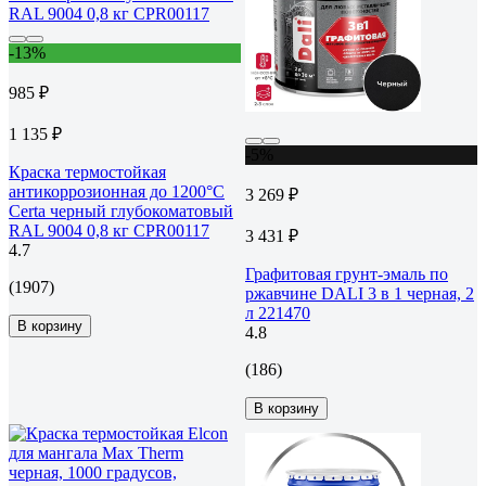
-13%
985 ₽
1 135 ₽
-5%
Краска термостойкая
антикоррозионная до 1200°С
3 269 ₽
Certa черный глубокоматовый
RAL 9004 0,8 кг CPR00117
3 431 ₽
4.7
Графитовая грунт-эмаль по
(1907)
ржавчине DALI 3 в 1 черная, 2
л 221470
В корзину
4.8
(186)
В корзину