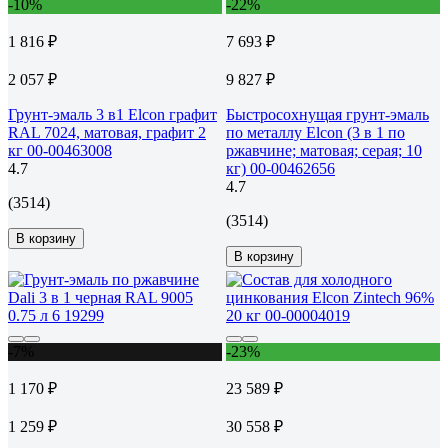
-10%
-22%
1 816 ₽
7 693 ₽
2 057 ₽
9 827 ₽
Грунт-эмаль 3 в1 Elcon графит
Быстросохнущая грунт-эмаль
RAL 7024, матовая, графит 2
по металлу Elcon (3 в 1 по
кг 00-00463008
ржавчине; матовая; серая; 10
4.7
кг) 00-00462656
4.7
(3514)
(3514)
В корзину
В корзину
-7%
-23%
1 170 ₽
23 589 ₽
1 259 ₽
30 558 ₽