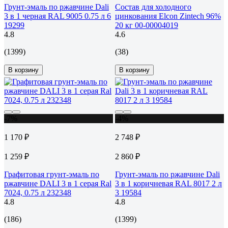
Грунт-эмаль по ржавчине Dali
Состав для холодного
3 в 1 черная RAL 9005 0.75 л 6
цинкования Elcon Zintech 96%
19299
20 кг 00-00004019
4.8
4.6
(1399)
(38)
В корзину
В корзину
-7%
-4%
1 170 ₽
2 748 ₽
1 259 ₽
2 860 ₽
Графитовая грунт-эмаль по
Грунт-эмаль по ржавчине Dali
ржавчине DALI 3 в 1 серая Ral
3 в 1 коричневая RAL 8017 2 л
7024, 0.75 л 232348
3 19584
4.8
4.8
(186)
(1399)