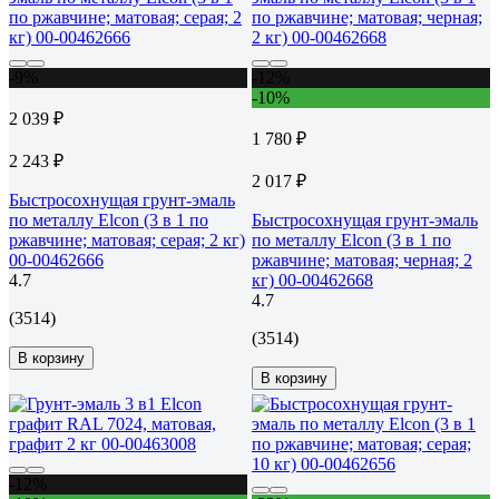
-9%
-12%
-10%
2 039 ₽
1 780 ₽
2 243 ₽
2 017 ₽
Быстросохнущая грунт-эмаль
по металлу Elcon (3 в 1 по
Быстросохнущая грунт-эмаль
ржавчине; матовая; серая; 2 кг)
по металлу Elcon (3 в 1 по
00-00462666
ржавчине; матовая; черная; 2
4.7
кг) 00-00462668
4.7
(3514)
(3514)
В корзину
В корзину
-12%