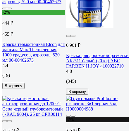
-2%
444 ₽
455 ₽
Краска термостойкая Elcon для
6 961 ₽
мангала Max Therm черная,
1000 градусов, аэрозоль, 520
Краска для дорожной разметки
мл 00-00462673
АК-511 белый (20 кг) ABC
4.4
FARBEN HiJOY 4100022710
4.8
(19)
(345)
В корзину
В корзину
-7%
21 373 ₽
2 670 ₽