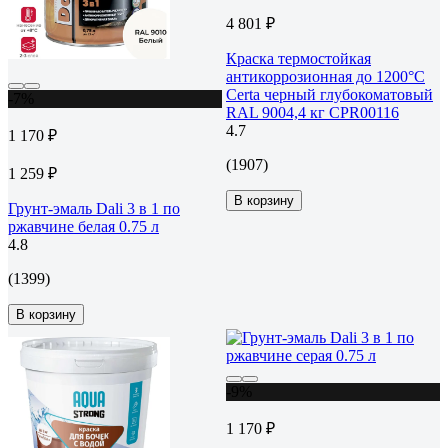
4 801 ₽
Краска термостойкая
антикоррозионная до 1200°С
Certa черный глубокоматовый
-7%
RAL 9004,4 кг CPR00116
4.7
1 170 ₽
(1907)
1 259 ₽
В корзину
Грунт-эмаль Dali 3 в 1 по
ржавчине белая 0.75 л
4.8
(1399)
В корзину
-9%
1 170 ₽