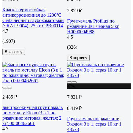
Краска термостойкая
2 859 ₽
антикоррозионная до 1200°С
Certa черный глубокоматовый
Грунт-эмаль Profilux по
(~RAL 9004), 25 кг CPR00114
ржавчине 3в1 черная 5 кг
4.7
Н0000004988
4.5
(1907)
(326)
В корзину
В корзину
-7%
2 485 ₽
7 821 ₽
Быстросохнущая грунт-эмаль
8 419 ₽
по металлу Elcon (3 в 1 по
ржавчине; матовая; желтая; 2
Грунт-эмаль по ржавчине
кг) 00-00462661
Экодом 3 в 1, серая 10 кг 1
4.7
48573