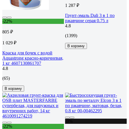
1 287 ₽
Грунт-эмаль Dali 3 в 1 по
ржавчине серая 0.75 л
-22%
4.8
805 ₽
(1399)
1 029 ₽
В корзину
Краска для бочек с водой
Aquastrong красно-коричневая,
1 кг 4607130861707
4.8
(65)
В корзину
-9%
-22%