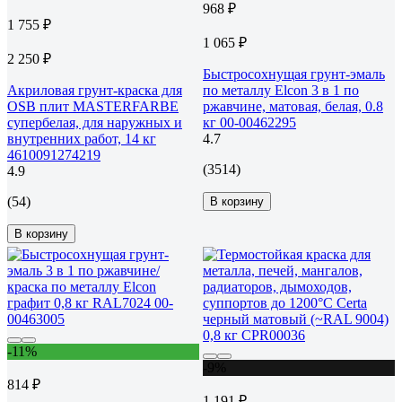
968 ₽
1 755 ₽
1 065 ₽
2 250 ₽
Быстросохнущая грунт-эмаль
Акриловая грунт-краска для
по металлу Elcon 3 в 1 по
OSB плит MASTERFARBE
ржавчине, матовая, белая, 0.8
супербелая, для наружных и
кг 00-00462295
внутренних работ, 14 кг
4.7
4610091274219
(3514)
4.9
(54)
В корзину
В корзину
-11%
-9%
814 ₽
1 191 ₽