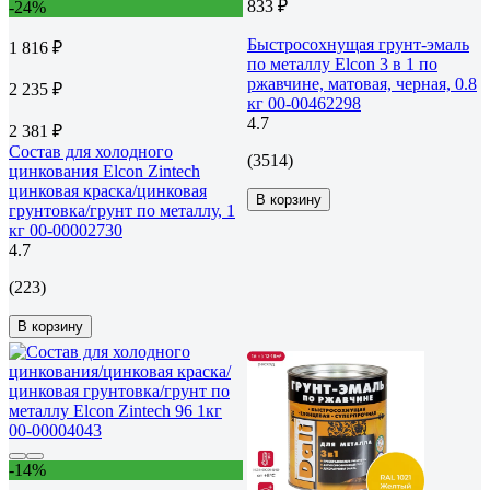
833 ₽
-24%
Быстросохнущая грунт-эмаль
1 816 ₽
по металлу Elcon 3 в 1 по
ржавчине, матовая, черная, 0.8
2 235 ₽
кг 00-00462298
4.7
2 381 ₽
Состав для холодного
(3514)
цинкования Elcon Zintech
цинковая краска/цинковая
В корзину
грунтовка/грунт по металлу, 1
кг 00-00002730
4.7
(223)
В корзину
-14%