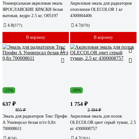
Универсальная акриловая эмаль
Акриловая эмаль для радиаторов
ЯРОСЛАВСКИЕ КРАСКИ белая
отопления OLECOLOR 1 кг
матовая, ведро 2.5 кг, О05197
4300004406
4.8
(577)
4.7
(670)
В корзину
В корзину
-25%
-26%
637 ₽
1 754 ₽
855 ₽
2 384 ₽
Эмаль для радиаторов Текс Профи
Акриловая эмаль для полов
А Универсал белая п/гл 0,8л
OLECOLOR цвет серый туман, 2.5
700008611
кг 4300008757
4
(24)
4.7
(261)