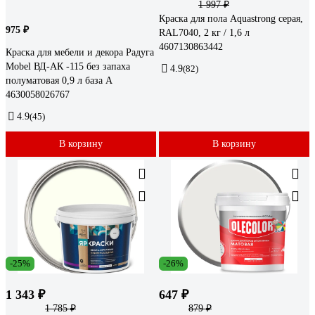
1 997 ₽
Краска для пола Aquastrong серая,
975 ₽
RAL7040, 2 кг / 1,6 л
4607130863442
Краска для мебели и декора Радуга
Mobel ВД-АК -115 без запаха
4.9
(82)
полуматовая 0,9 л база А
4630058026767
4.9
(45)
В корзину
В корзину
-25%
-26%
1 343 ₽
647 ₽
1 785 ₽
879 ₽