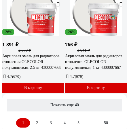
-26%
-26%
1 891 ₽
766 ₽
2 570 ₽
1 041 ₽
Акриловая эмаль для радиаторов
Акриловая эмаль для радиаторов
отопления OLECOLOR
отопления OLECOLOR
полуглянцевая, 2.5 кг 4300007668
полуглянцевая, 1 кг 4300007667
4.7
(670)
4.7
(670)
В корзину
В корзину
Показать еще 40
1
2
3
4
5
...
50