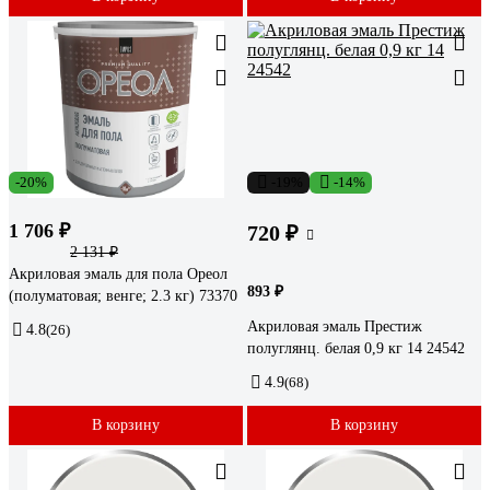
-20%
-19%
-14%
1 706 ₽
720 ₽
2 131 ₽
Акриловая эмаль для пола Ореол
893 ₽
(полуматовая; венге; 2.3 кг) 73370
Акриловая эмаль Престиж
4.8
(26)
полуглянц. белая 0,9 кг 14 24542
4.9
(68)
В корзину
В корзину