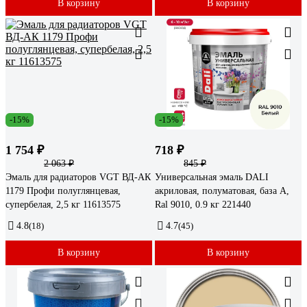
В корзину
В корзину
-15%
-15%
1 754 ₽
718 ₽
2 063 ₽
845 ₽
Эмаль для радиаторов VGT ВД-АК
Универсальная эмаль DALI
1179 Профи полуглянцевая,
акриловая, полуматовая, база А,
супербелая, 2,5 кг 11613575
Ral 9010, 0.9 кг 221440
4.8
(18)
4.7
(45)
В корзину
В корзину