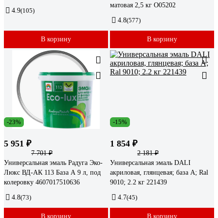
матовая 2,5 кг О05202
4.9
(105)
4.8
(577)
В корзину
В корзину
-23%
-15%
5 951 ₽
1 854 ₽
7 701 ₽
2 181 ₽
Универсальная эмаль Радуга Эко-
Универсальная эмаль DALI
Люкс ВД-АК 113 База А 9 л, под
акриловая, глянцевая; база А; Ral
колеровку 4607017510636
9010; 2.2 кг 221439
4.8
(73)
4.7
(45)
В корзину
В корзину