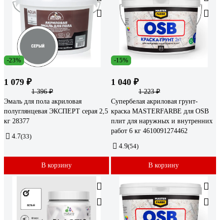
-23%
-15%
1 079 ₽
1 040 ₽
1 396 ₽
1 223 ₽
Эмаль для пола акриловая
Супербелая акриловая грунт-
полуглянцевая ЭКСПЕРТ серая 2,5
краска MASTERFARBE для OSB
кг 28377
плит для наружных и внутренних
работ 6 кг 4610091274462
4.7
(33)
4.9
(54)
В корзину
В корзину