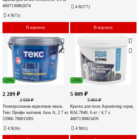
4607130862674
4.8
(577)
4.9
(75)
В корзину
В корзину
-25%
-15%
2 209 ₽
5 009 ₽
2 939 ₽
5 893 ₽
Универсальная акриловая эмаль
Краска для пола Aquastrong серая,
Текс Профи матовая; база A; 2.7 кг
RAL7040, 6 кг / 4,7 л
53966 700011001
4607130863459
4.9
(36)
4.9
(82)