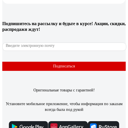
БЕТЭЛАСТ цвет серый 5 кг 2000006640031
Александр
22.08.2023
Подпишитесь
на рассылку
и будьте в курсе! Акции, скидки,
За небольшие деньги напоминает эпоксидную краску, только
распродажи ждут!
обращаться с ней проще, сохнет быстрее.
41 отзыв
Отзыв о Краска DULUX ОКНА И ДВЕРИ (база
BW; 0,75 л) 5327289
Подписаться
Дмитрий .
05.04.2023
Наносится тонкими слоями, хорошо растушевывается.
Оригинальные товары с гарантией!
Установите мобильное приложение, чтобы информация по заказам
всегда была под рукой