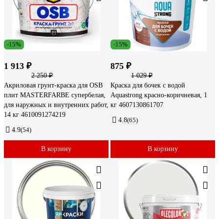
-15%
-15%
1 913 ₽
875 ₽
2 250 ₽
1 029 ₽
Акриловая грунт-краска для OSB
Краска для бочек с водой
плит MASTERFARBE супербелая,
Aquastrong красно-коричневая, 1
для наружных и внутренних работ,
кг 4607130861707
14 кг 4610091274219
4.8
(65)
4.9
(54)
В корзину
В корзину