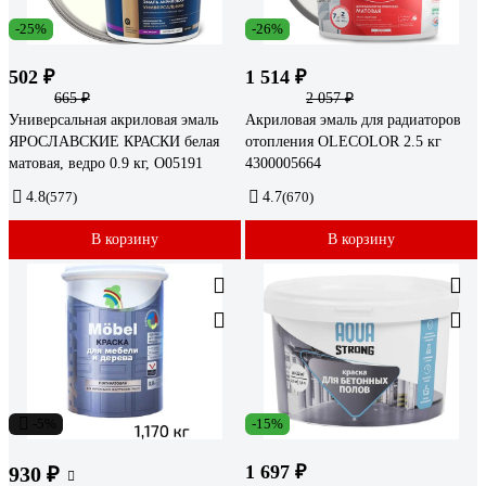
-25%
-26%
502 ₽
1 514 ₽
665 ₽
2 057 ₽
Универсальная акриловая эмаль
Акриловая эмаль для радиаторов
ЯРОСЛАВСКИЕ КРАСКИ белая
отопления OLECOLOR 2.5 кг
матовая, ведро 0.9 кг, О05191
4300005664
4.8
(577)
4.7
(670)
В корзину
В корзину
-5%
-15%
1 697 ₽
930 ₽