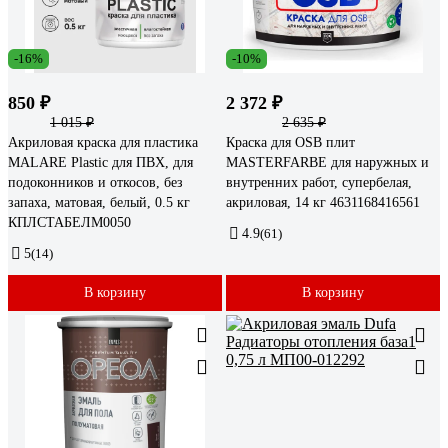
-16%
-10%
850 ₽
2 372 ₽
1 015 ₽
2 635 ₽
Акриловая краска для пластика
Краска для OSB плит
MALARE Plastic для ПВХ, для
MASTERFARBE для наружных и
подоконников и откосов, без
внутренних работ, супербелая,
запаха, матовая, белый, 0.5 кг
акриловая, 14 кг 4631168416561
КПЛСТАБЕЛМ0050
4.9
(61)
5
(14)
В корзину
В корзину