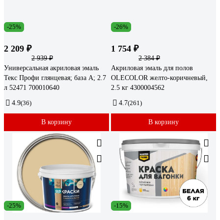
-25%
-26%
2 209 ₽
1 754 ₽
2 939 ₽
2 384 ₽
Универсальная акриловая эмаль
Акриловая эмаль для полов
Текс Профи глянцевая; база A; 2.7
OLECOLOR желто-коричневый,
л 52471 700010640
2.5 кг 4300004562
4.9
(36)
4.7
(261)
В корзину
В корзину
-25%
-15%