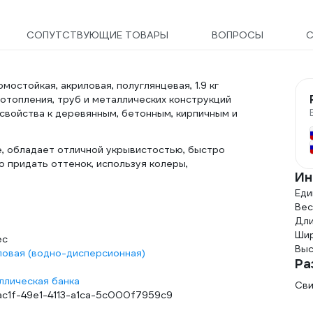
СОПУТСТВУЮЩИЕ ТОВАРЫ
ВОПРОСЫ
С
остойкая, акриловая, полуглянцевая, 1.9 кг
топления, труб и металлических конструкций
свойства к деревянным, бетонным, кирпичным и
е, обладает отличной укрывистостью, быстро
о придать оттенок, используя колеры,
Ин
Еди
Вес,
Дли
Шир
ес
Выс
ловая (водно-дисперсионная)
Ра
ллическая банка
Сви
ac1f-49e1-4113-a1ca-5c000f7959c9