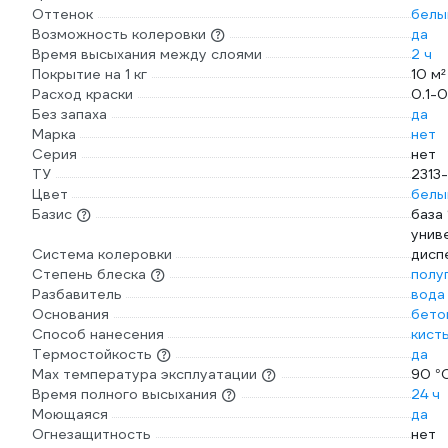
Оттенок
белы
Возможность колеровки
да
Время высыхания между слоями
2 ч
Покрытие на 1 кг
10 м²
Расход краски
0.1-0
Без запаха
да
Марка
нет
Серия
нет
ТУ
2313
Цвет
белы
Базис
база
унив
Система колеровки
дисп
Степень блеска
полу
Разбавитель
вода
Основания
бето
Способ нанесения
кист
Термостойкость
да
Max температура эксплуатации
90 °
Время полного высыхания
24 ч
Моющаяся
да
Огнезащитность
нет