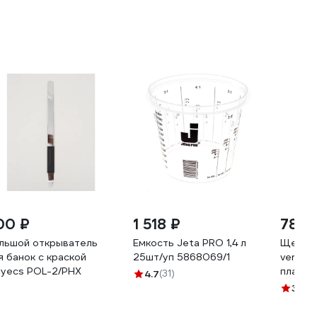
00 ₽
1 518 ₽
78 ₽
льшой открыватель
Емкость Jeta PRO 1,4 л
Щетка 
я банок с краской
25шт/уп 5868069/1
vertext
lyecs POL-2/PHX
пласти
4.7
(31)
01
3.7
(2