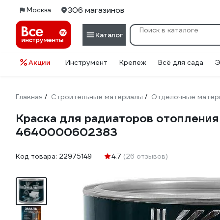
306 магазинов
Москва
Каталог
Акции
Инструмент
Крепеж
Всё для сада
Э
Главная
Строительные материалы
Отделочные матер
/
/
Краска для радиаторов отопления 
4640000602383
Код товара:
22975149
4.7
(26 отзывов)