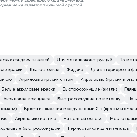
ера менять характеристики, внешний вид,
формация не является публичной офертой
еских сэндвич панелей
Для металлоконструкций
По мета
кие краски
Влагостойкая
Жидкие
Для интерьеров и ф
ойкие
Акриловые краски оптом
Акриловые (краски и эмал
Белые акриловые краски
Быстросохнущие (эмали)
Глянц
Акриловая моющаяся
Быстросохнущие по металлу
На 
(эмали)
Время высыхания между слоями 2 ч (краски и эмали
ные
Акриловые водные
На водной основе
Место прим
Акриловые быстросохнущие
Термостойкие для мангалов