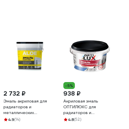
-5%
2 732 ₽
938 ₽
Эмаль акриловая для
Акриловая эмаль
радиаторов и
ОПТИЛЮКС для
металлических
радиаторов и
конструкций ALOE 11184
металлоконструкций, 1кг
4.9
(14)
4.8
(52)
022473