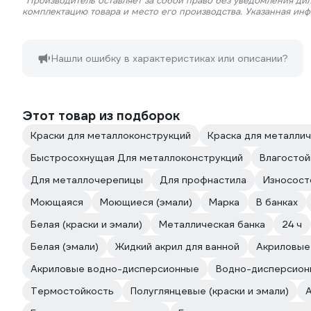
*Производитель оставляет за собой право без уведомления дил
комплектацию товара и место его производства. Указанная ин
Нашли ошибку в характеристиках или описании?
Этот товар из подборок
Краски для металлоконструкций
Краска для металлич
Быстросохнущая Для металлоконструкций
Влагостой
Для металлочерепицы
Для профнастила
Износост
Моющаяся
Моющиеся (эмали)
Марка
В банках
Белая (краски и эмали)
Металлическая банка
24 ч
Белая (эмали)
Жидкий акрил для ванной
Акриловые 
Акриловые водно-дисперсионные
Водно-дисперсион
Термостойкость
Полуглянцевые (краски и эмали)