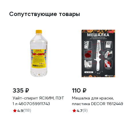
Сопутствующие товары
335 ₽
110 ₽
Уайт-спирит ЯСХИМ, ПЭТ
Мешалка для краски,
1 л 4607059911743
пластика DECOR 11612449
4.9
(118)
4.7
(9)