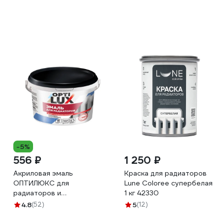
-5%
556 ₽
1 250 ₽
Акриловая эмаль
Краска для радиаторов
ОПТИЛЮКС для
Lune Coloree супербелая
радиаторов и
1 кг 42330
металлоконструкций, 0.5кг
4.8
(52)
5
(12)
025464546466