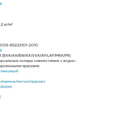
й
.2 кг/м²
-009-89222101-2010
й
 1 (B1/A/AA/BW/KA/VVA/AP/LAP/MRA/PR)
ерсальные колеры совместимые с водно-
ерсионными красками
глянцевый
н/камень/металл/дерево
ь/валик
С