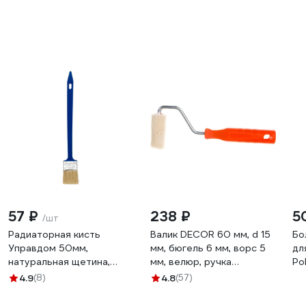
57 ₽
238 ₽
5
/шт
Радиаторная кисть
Валик DECOR 60 мм, d 15
Бо
Управдом 50мм,
мм, бюгель 6 мм, ворс 5
дл
натуральная щетина,
мм, велюр, ручка
Po
пластиковая ручка
стандарт mini 903-3060
4.9
(8)
4.8
(57)
4100000603