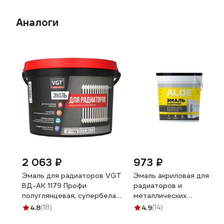
Аналоги
2 063 ₽
973 ₽
Эмаль для радиаторов VGT
Эмаль акриловая для
ВД-АК 1179 Профи
радиаторов и
полуглянцевая, супербелая,
металлических
2,5 кг 11613575
конструкций ALOE 11183
4.8
(18)
4.9
(14)