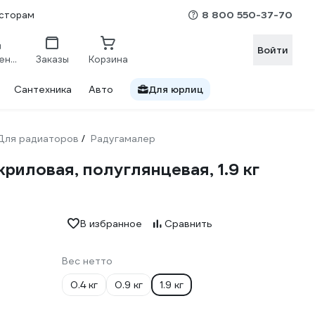
8 800 550-37-70
сторам
Войти
Сравнение
Заказы
Корзина
Сантехника
Авто
Для юрлиц
Для радиаторов
Радугамалер
/
риловая, полуглянцевая, 1.9 кг
В избранное
Сравнить
Вес нетто
0.4 кг
0.9 кг
1.9 кг