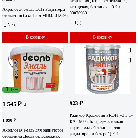
отопления Деоль белоснежная,
глянцевая, без запаха, 0.9 л
Акриловая эмаль Dufa Радиаторы
00020980
отопления база 1 2 л МП00-012293
1
(1)
5
(23)
В корзину
В корзину
-18%
923 ₽
1 545 ₽
Радикор Красковия PROFI «3 в 1»
1 890 ₽
RAL 9003 1кг (термостойкая
грунт-эмаль без запаха для
Акриловая эмаль для радиаторов
радиаторов и батарей) ER-
отопления Деоль белоснежная,