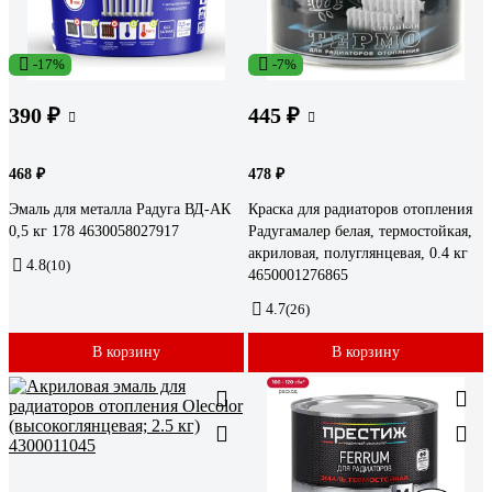
-17%
-7%
390 ₽
445 ₽
468 ₽
478 ₽
Эмаль для металла Радуга ВД-АК
Краска для радиаторов отопления
0,5 кг 178 4630058027917
Радугамалер белая, термостойкая,
акриловая, полуглянцевая, 0.4 кг
4.8
(10)
4650001276865
4.7
(26)
В корзину
В корзину