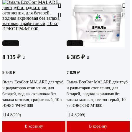
-17%
-18%
8 135 ₽
6 385 ₽
9 838 ₽
7 829 ₽
Эмаль EcoCorr MALARE для труб
Эмаль EcoCorr MALARE для труб
и радиаторов отопления, для
и радиаторов отопления, для
батарей, водная акриловая без
батарей, водная акриловая без
запаха матовая, графитовый, 10 кг
запаха матовая, светло-серый, 10
ЭЭКОГРФМ1000
кг ЭЭКОСВСМ1000
4.8
(209)
4.8
(209)
В корзину
В корзину