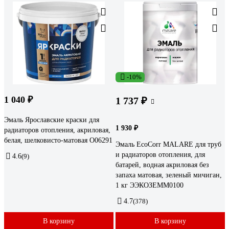
-10%
1 040 ₽
1 737 ₽
Эмаль Ярославские краски для
1 930 ₽
радиаторов отопления, акриловая,
белая, шелковисто-матовая О06291
Эмаль EcoCorr MALARE для труб
и радиаторов отопления, для
4.6
(9)
батарей, водная акриловая без
запаха матовая, зеленый мичиган,
1 кг ЭЭКОЗЕММ0100
4.7
(378)
В корзину
В корзину