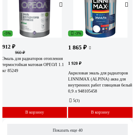
-5%
-3%
912 ₽
1 865 ₽
960 ₽
Эмаль для радиаторов отопления
1 920 ₽
термостойкая матовая ОРЕОЛ 1.1
кг 85249
Акриловая эмаль для радиаторов
LINNIMAX (ALPINA) аква для
внутренних работ глянцевая белый
0,9 л 948105458
5
(3)
В корзину
В корзину
Показать еще 40