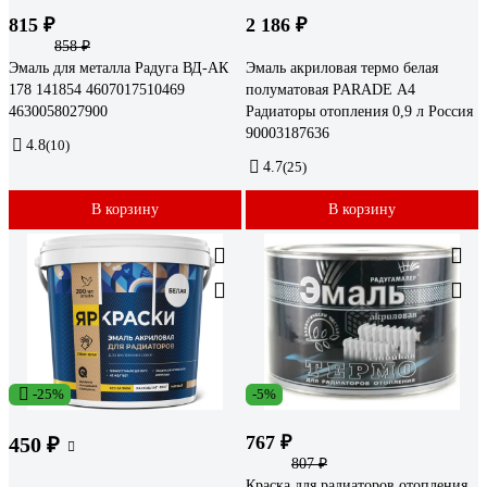
815 ₽
2 186 ₽
858 ₽
Эмаль для металла Радуга ВД-АК
Эмаль акриловая термо белая
178 141854 4607017510469
полуматовая PARADE А4
4630058027900
Радиаторы отопления 0,9 л Россия
90003187636
4.8
(10)
4.7
(25)
В корзину
В корзину
-25%
-5%
767 ₽
450 ₽
807 ₽
Краска для радиаторов отопления