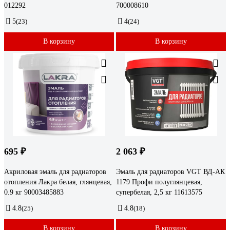
012292
700008610
5
(23)
4
(24)
В корзину
В корзину
695 ₽
2 063 ₽
Акриловая эмаль для радиаторов
Эмаль для радиаторов VGT ВД-АК
отопления Лакра белая, глянцевая,
1179 Профи полуглянцевая,
0.9 кг 90003485883
супербелая, 2,5 кг 11613575
4.8
(25)
4.8
(18)
В корзину
В корзину