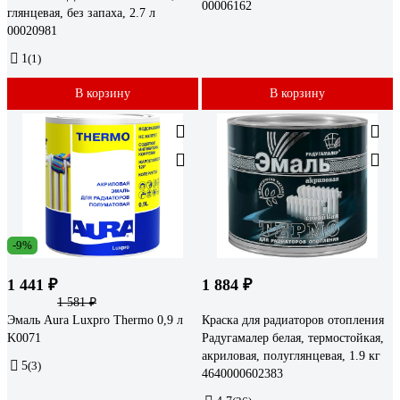
00006162
глянцевая, без запаха, 2.7 л
00020981
1
(1)
В корзину
В корзину
-9%
1 441 ₽
1 884 ₽
1 581 ₽
Эмаль Aura Luxpro Thermo 0,9 л
Краска для радиаторов отопления
K0071
Радугамалер белая, термостойкая,
акриловая, полуглянцевая, 1.9 кг
5
(3)
4640000602383