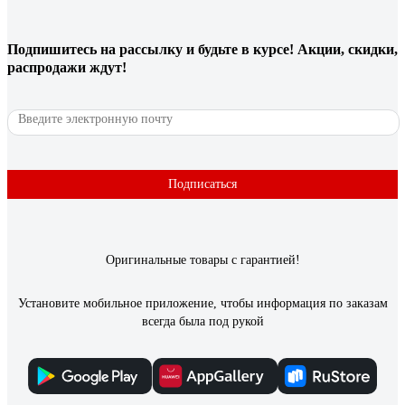
Александр
22.08.2023
Подпишитесь
на рассылку
и будьте в курсе! Акции, скидки,
За небольшие деньги напоминает эпоксидную краску, только
распродажи ждут!
обращаться с ней проще, сохнет быстрее.
41 отзыв
Отзыв о Краска DULUX ОКНА И ДВЕРИ (база
BW; 0,75 л) 5327289
Подписаться
Дмитрий .
05.04.2023
Наносится тонкими слоями, хорошо растушевывается.
Оригинальные товары с гарантией!
Установите мобильное приложение, чтобы информация по заказам
всегда была под рукой