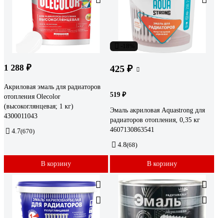
-18%
1 288 ₽
425 ₽
Акриловая эмаль для радиаторов
519 ₽
отопления Olecolor
(высокоглянцевая; 1 кг)
Эмаль акриловая Aquastrong для
4300011043
радиаторов отопления, 0,35 кг
4607130863541
4.7
(670)
4.8
(68)
В корзину
В корзину