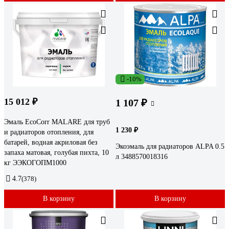
-10%
15 012 ₽
1 107 ₽
Эмаль EcoCorr MALARE для труб
1 230 ₽
и радиаторов отопления, для
батарей, водная акриловая без
Экоэмаль для радиаторов ALPA 0.5
запаха матовая, голубая пихта, 10
л 3488570018316
кг ЭЭКОГОПМ1000
4.7
(378)
В корзину
В корзину