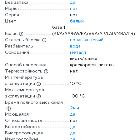
Без запаха
да
Марка
нет
Серия
нет
Цвет
белый
база 1
Базис
(B1/A/AA/BW/KA/VVA/AP/LAP/MRA/PR)
Степень блеска
полуглянцевый
Разбавитель
вода
Основания
металл
кисть/валик/
Способ нанесения
краскораспылитель
Термостойкость
нет
Min температура
эксплуатации
10 °С
Max температура
эксплуатации
100 °С
Время полного высыхания
24 ч
Моющаяся
да
Огнезащитность
нет
Влагостойкость
да
Быстросохнущая
да
Износостойкая
да