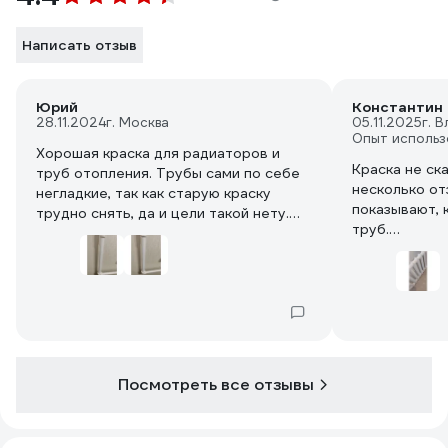
Написать отзыв
Юрий
Константин
28.11.2024
г. Москва
05.11.2025
г. 
Опыт использ
Хорошая краска для радиаторов и
Краска не ск
труб отопления. Трубы сами по себе
несколько от
негладкие, так как старую краску
показывают, как она скатывается с
трудно снять, да и цели такой нету.
труб.
Положить краску ровным слоем - надо
Наверное он
приноровиться. Ровнее будет
сильно с вод
толстый слой засчет поверхностного
Мешать не на
натяжения, но кисть сбивает этот
Красил чугун
слой. Краскопультои красить
проблем. Кра
полдюймовые трубы с учётом, что в
На горячую б
трех сантиметрах обои - неправильно.
Берите, не п
Поэтому здесь компромисс: белые - и
Посмотреть все отзывы
Краску не ра
хорошо.
перемешал.
На фото: до, 1й слой, 2й слой.
Сохла достат