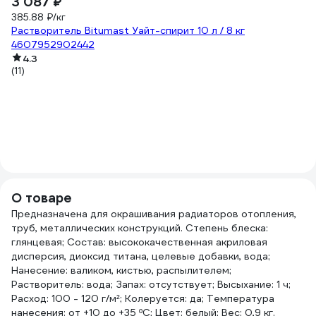
3 087 ₽
385.88 ₽/кг
Растворитель Bitumast Уайт-спирит 10 л / 8 кг
4607952902442
4.3
(11)
-
3
42
Пл
д
(3
О товаре
Предназначена для окрашивания радиаторов отопления,
труб, металлических конструкций. Степень блеска:
глянцевая; Состав: высококачественная акриловая
дисперсия, диоксид титана, целевые добавки, вода;
Нанесение: валиком, кистью, распылителем;
Растворитель: вода; Запах: отсутствует; Высыхание: 1 ч;
Расход: 100 - 120 г/м²; Колеруется: да; Температура
нанесения: от +10 до +35 ºС; Цвет: белый; Вес: 0,9 кг.