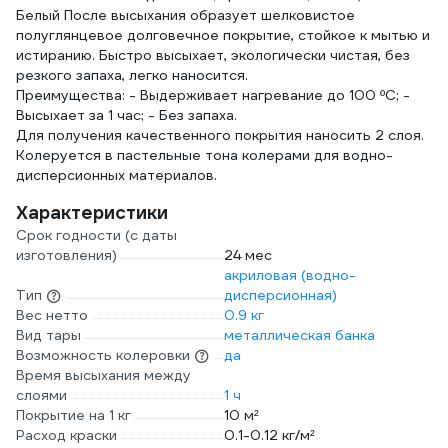
Белый После высыхания образует шелковистое
полуглянцевое долговечное покрытие, стойкое к мытью и
истиранию. Быстро высыхает, экологически чистая, без
резкого запаха, легко наносится.
Преимущества: - Выдерживает нагревание до 100 ºС; -
Высыхает за 1 час; - Без запаха.
Для получения качественного покрытия наносить 2 слоя.
Колеруется в пастельные тона колерами для водно-
дисперсионных материалов.
Характеристики
Срок годности (с даты
изготовления)
24 мес
акриловая (водно-
Тип
дисперсионная)
Вес нетто
0.9 кг
Вид тары
металлическая банка
Возможность колеровки
да
Время высыхания между
слоями
1 ч
Покрытие на 1 кг
10 м²
Расход краски
0.1-0.12 кг/м²