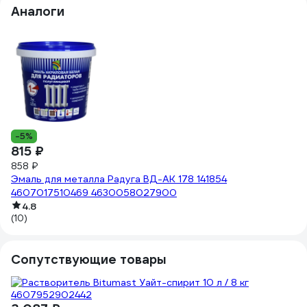
Аналоги
8
-5%
815 ₽
Эм
858 ₽
гл
Эмаль для металла Радуга ВД-АК 178 141854
4607017510469 4630058027900
(2
4.8
(10)
Сопутствующие товары