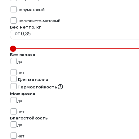
полуматовый
шелковисто-матовый
Вес нетто, кг
от
Без запаха
да
нет
Для металла
Термостойкость
Моющаяся
да
нет
Влагостойкость
да
нет