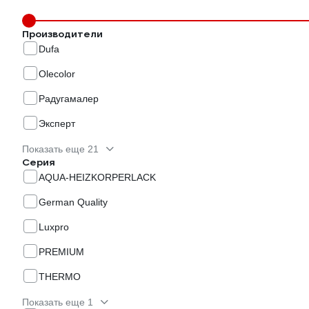
Производители
Dufa
Olecolor
Радугамалер
Эксперт
Показать еще 21
Серия
AQUA-HEIZKORPERLACK
German Quality
Luxpro
PREMIUM
THERMO
Показать еще 1