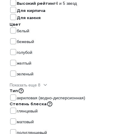
Высокий рейтинг
4 и 5 звезд
Для кирпича
Для камня
Цвет
белый
бежевый
голубой
желтый
зеленый
Показать еще 8
Тип
акриловая (водно-дисперсионная)
Степень блеска
глянцевый
матовый
полуглянцевый