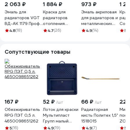
2 063 ₽
1 884 ₽
973 ₽
1 2
Эмаль для
Краска для
Эмаль акриловая
Крас
радиаторов VGT
радиаторов
для радиаторов и
ради
ВД-АК 1179 Профи
отопления
металлических
Colo
полуглянцевая,
Радугамалер
конструкций ALOE
супе
4.8
(18)
4.7
(26)
4.9
(14)
5
(
супербелая, 2,5 кг
белая,
11183
4233
11613575
термостойкая,
акриловая,
Сопутствующие товары
полуглянцевая, 1.9
кг
4640000602383
167 ₽
52 ₽
66 ₽
225
/шт
/шт
Обезжириватель
Лоток для краски
Радиаторная
Мини
RPG ПЭТ 0,5 л.
Мультипласт
кисть Политех 1,5"
покр
4650098651262
Групп малый
1518015
ZOLD
20х20см МП (50)
с руч
5
(16)
4.9
(19)
4.9
(7)
5
(