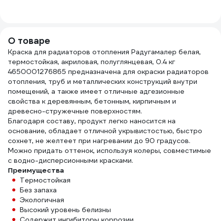
MPG960584
мм Z
ЭК0
О товаре
Краска для радиаторов отопления Радугамалер белая,
термостойкая, акриловая, полуглянцевая, 0.4 кг
4650001276865 предназначена для окраски радиаторов
отопления, труб и металлических конструкций внутри
помещений, а также имеет отличные адгезионные
свойства к деревянным, бетонным, кирпичным и
древесно-стружечные поверхностям.
Благодаря составу, продукт легко наносится на
основание, обладает отличной укрывистостью, быстро
сохнет, не желтеет при нагревании до 90 градусов.
Можно придать оттенок, используя колеры, совместимые
с водно-дисперсионными красками.
Преимущества
Термостойкая
Без запаха
Экологичная
Высокий уровень белизны
Содержит ингибиторы коррозии