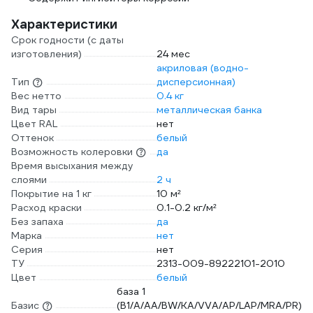
Характеристики
Срок годности (с даты
изготовления)
24 мес
акриловая (водно-
Тип
дисперсионная)
Вес нетто
0.4 кг
Вид тары
металлическая банка
Цвет RAL
нет
Оттенок
белый
Возможность колеровки
да
Время высыхания между
слоями
2 ч
Покрытие на 1 кг
10 м²
Расход краски
0.1-0.2 кг/м²
Без запаха
да
Марка
нет
Серия
нет
ТУ
2313-009-89222101-2010
Цвет
белый
база 1
Базис
(B1/A/AA/BW/KA/VVA/AP/LAP/MRA/PR)