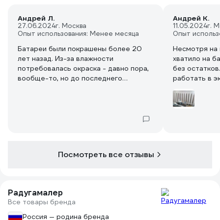
Андрей Л.
Андрей К.
27.06.2024
г. Москва
11.05.2024
г. 
Опыт использования: Менее месяца
Опыт использ
Батареи были покрашены более 20
Несмотря на
лет назад. Из-за влажности
хватило на б
потребовалась окраска - давно пора,
без остатков.
вообще-то, но до последнего
работать в э
предыдущая краска держалась.
свойства акр
Радиатор покрасился без проблем и
покраски 20-
потёков в два слоя, ровно - надеюсь,
ещё лет на 20...
Посмотреть все отзывы
Радугамалер
Все товары бренда
Россия — родина бренда