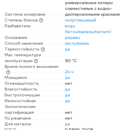
универсальные колеры
совместимые с водно-
Система колеровки
дисперсионными красками
Степень блеска
полуглянцевый
Разбавитель
вода
бетон/камень/металл/
Основания
дерево
Способ нанесения
кисть/валик
Термостойкость
да
Max температура
эксплуатации
90 °С
Время полного высыхания
24 ч
Моющаяся
да
Огнезащитность
нет
Влагостойкость
да
Быстросохнущая
да
Износостойкая
да
Экологическая
сертификация
нет
По ржавчине
нет
Для металла
да
ГОСТ
P 51691-2008