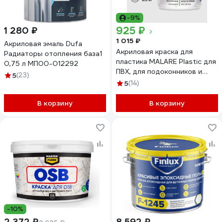
-9%
925 ₽
1 280 ₽
1 015 ₽
Акриловая эмаль Dufa
Акриловая краска для
Радиаторы отопления база1
пластика MALARE Plastic для
0,75 л МП00-012292
ПВХ, для подоконников и
5
(23)
откосов, без запаха,
5
(14)
матовая, белый, 0.5 кг
КПЛСТАБЕЛМ0050
В корзину
В корзину
-10%
2 372 ₽
8 592 ₽