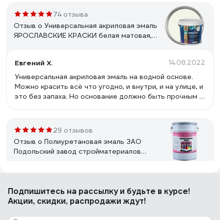
74 отзыва
Отзыв о Универсальная акриловая эмаль
ЯРОСЛАВСКИЕ КРАСКИ белая матовая,
ведро 0.9 кг, О05191
Евгений Х.
14.08.2022
Универсальная акриловая эмаль на водной основе.
Можно красить всё что угодно, и внутри, и на улице, и
это без запаха. Но основание должно быть прочным и
не осыпающимся.
29 отзывов
Отзыв о Полиуретановая эмаль ЗАО
Подольский завод стройматериалов
БЕТЭЛАСТ цвет серый 5 кг
2000006640031
Александр
22.08.2023
Подпишитесь
на рассылку
и будьте в курсе!
За небольшие деньги напоминает эпоксидную краску,
Акции, скидки, распродажи ждут!
только обращаться с ней проще, сохнет быстрее.