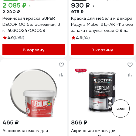
2 085 ₽
930 ₽
2 240 ₽
975 ₽
Резиновая краска SUPER
Краска для мебели и декора
DECOR 00 белоснежная, 3
Радуга Mobel ВД-АК -115 без
кг 4630024700059
запаха полуматовая 0,9 л
база А 4630058026767
4.9
(698)
4.9
(45)
В корзину
В корзину
465 ₽
866 ₽
Акриловая эмаль для
Акриловая эмаль для