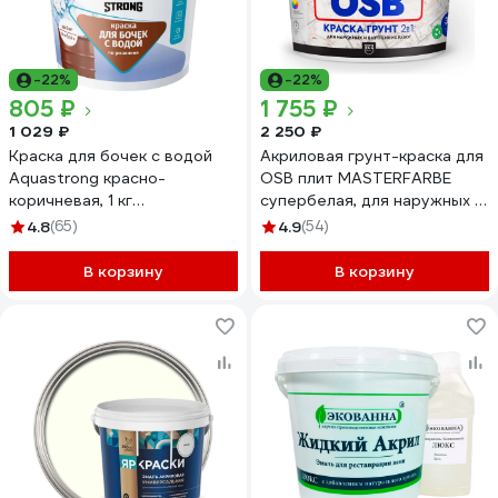
-22%
-22%
805 ₽
1 755 ₽
1 029 ₽
2 250 ₽
Краска для бочек с водой
Акриловая грунт-краска для
Aquastrong красно-
OSB плит MASTERFARBE
коричневая, 1 кг
супербелая, для наружных и
4607130861707
внутренних работ, 14 кг
4.8
(65)
4.9
(54)
4610091274219
В корзину
В корзину