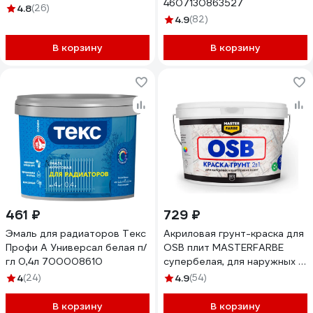
4607130863527
4.8
(26)
4.9
(82)
В корзину
В корзину
461 ₽
729 ₽
Эмаль для радиаторов Текс
Акриловая грунт-краска для
Профи А Универсал белая п/
OSB плит MASTERFARBE
гл 0,4л 700008610
супербелая, для наружных и
внутренних работ, 3 кг
4
(24)
4.9
(54)
4610091274158
В корзину
В корзину