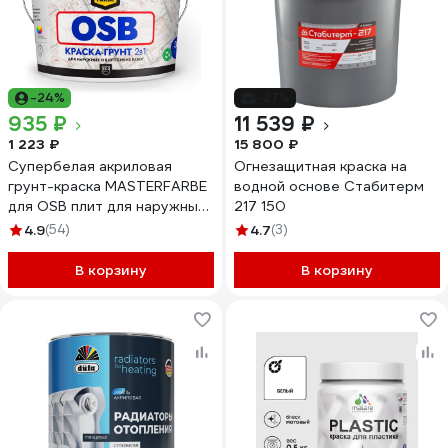
-24%
-27%
935 ₽
11 539 ₽
1 223 ₽
15 800 ₽
Супербелая акриловая
Огнезащитная краска на
грунт-краска MASTERFARBE
водной основе Стабитерм
для OSB плит для наружных
217 150
и внутренних работ 6 кг
4.9
(54)
4.7
(3)
4610091274462
В корзину
В корзину