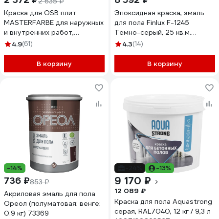
2 635 ₽
Краска для OSB плит
Эпоксидная краска, эмаль
MASTERFARBE для наружных
для пола Finlux F-1245
и внутренних работ,
Темно-серый, 25 кв.м.
супербелая, акриловая, 14 кг
4603783216079
4.9
(61)
4.3
(14)
4631168416561
В корзину
В корзину
-14%
-24%
-13%
9 170 ₽
736 ₽
853 ₽
12 089 ₽
Акриловая эмаль для пола
Краска для пола Aquastrong
Ореол (полуматовая; венге;
серая, RAL7040, 12 кг / 9,3 л
0.9 кг) 73369