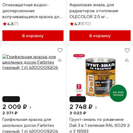
Огнезащитная водно-
Акриловая эмаль для
дисперсионная
радиаторов отопления
вспучивающаяся краска для
OLECOLOR 2.5 кг
кабелей ОГНЕЗА ВД-К, 25 кг
4300005664
4.3
(7)
4.7
(670)
105043
В корзину
В корзину
-15%
-9%
2 009 ₽
2 748 ₽
2 371 ₽
3 023 ₽
Грифельная краска для
Грунт-эмаль по ржавчине
школьных досок Farbitex
Dali 3 в 1 зеленая RAL 6029 2
(черный; 1 л) 4300009204
л 3 19583