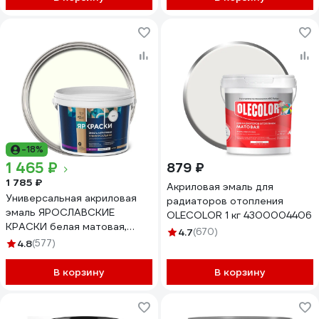
-18%
1 465 ₽
879 ₽
1 785 ₽
Акриловая эмаль для
Универсальная акриловая
радиаторов отопления
эмаль ЯРОСЛАВСКИЕ
OLECOLOR 1 кг 4300004406
КРАСКИ белая матовая,
4.7
(670)
ведро 2.5 кг, О05197
4.8
(577)
В корзину
В корзину