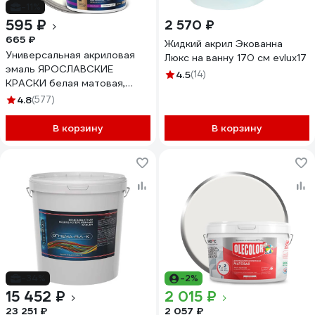
-11%
595 ₽
2 570 ₽
665 ₽
Жидкий акрил Экованна
Универсальная акриловая
Люкс на ванну 170 см evlux17
эмаль ЯРОСЛАВСКИЕ
4.5
(14)
КРАСКИ белая матовая,
ведро 0.9 кг, О05191
4.8
(577)
В корзину
В корзину
-34%
-2%
15 452 ₽
2 015 ₽
23 251 ₽
2 057 ₽