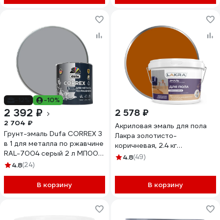
-12%
-10%
2 392 ₽
2 578 ₽
2 704 ₽
Акриловая эмаль для пола
Грунт-эмаль Dufa CORREX 3
Лакра золотисто-
в 1 для металла по ржавчине
коричневая, 2.4 кг
RAL-7004 серый 2 л МП00-
90003485911
4.8
(49)
013663
4.8
(24)
В корзину
В корзину