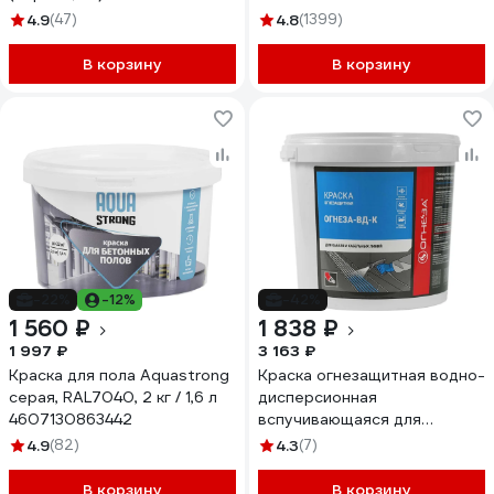
4.9
(47)
4.8
(1399)
В корзину
В корзину
-22%
-12%
-42%
1 560 ₽
1 838 ₽
1 997 ₽
3 163 ₽
Краска для пола Aquastrong
Краска огнезащитная водно-
серая, RAL7040, 2 кг / 1,6 л
дисперсионная
4607130863442
вспучивающаяся для
кабелей ОГНЕЗА, марки -ВД-
4.9
(82)
4.3
(7)
К 105044
В корзину
В корзину