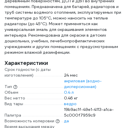
деревянным поверхностям, ДСП и ДВП во внутренних
помещениях. Предназначена для батарей, радиаторов и
труб системы водяного отопления, эксплуатируемых при
температуре до 105°С, можно наносить на теплые
радиаторы (до 45°С). Может применяться как
универсальная эмаль для окрашивания элементов
интерьера. Рекомендована для окраски в детских
дошкольных, учебных, лечебнопрофилактических
учреждениях и других помещениях с предусмотренным
режимом влажной дезинфекции.
Характеристики
Срок годности (с даты
изготовления)
24 мес
акриловая (водно-
Тип
дисперсионная)
Объем
0.4 л
Вес нетто
0.46 кг
Вид тары
ведро
19b9ac1f-49e1-4113-a1ca-
Палитра
5c000f7959c9
Возможность колеровки
да
Время высыхания между