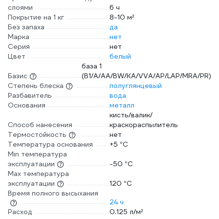
слоями
6 ч
Покрытие на 1 кг
8-10 м²
Без запаха
да
Марка
нет
Серия
нет
Цвет
белый
база 1
Базис
(B1/A/AA/BW/KA/VVA/AP/LAP/MRA/PR)
Степень блеска
полуглянцевый
Разбавитель
вода
Основания
металл
кисть/валик/
Способ нанесения
краскораспылитель
Термостойкость
нет
Температура основания
+5 °С
Min температура
эксплуатации
-50 °С
Max температура
эксплуатации
120 °С
Время полного высыхания
24 ч
Расход
0.125 л/м²