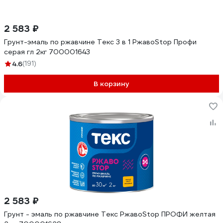
2 583 ₽
Грунт-эмаль по ржавчине Текс 3 в 1 РжавоStop Профи
серая гл 2кг 700001643
4.6
(191)
В корзину
2 583 ₽
Грунт - эмаль по ржавчине Текс РжавоStop ПРОФИ желтая