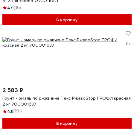
A; 2.7 кг 53966 700011001
4.9
(36)
В корзину
2 583 ₽
Грунт - эмаль по ржавчине Текс РжавоStop ПРОФИ красная
2 кг 700001637
4.6
(191)
В корзину