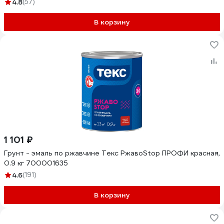
4.8
(57)
В корзину
1 101 ₽
Грунт - эмаль по ржавчине Текс РжавоStop ПРОФИ красная,
0.9 кг 700001635
4.6
(191)
В корзину