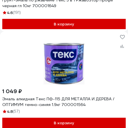
Грунт-эмаль по ржавчине Текс 3 в 1 РжавоStop Профи
черная гл 10кг 700001649
4.6
(191)
В корзину
1 049 ₽
Эмаль алкидная Текс ПФ-115 ДЛЯ МЕТАЛЛА И ДЕРЕВА /
ОПТИМУМ темно-синяя 1.9кг 700001564
4.8
(57)
В корзину