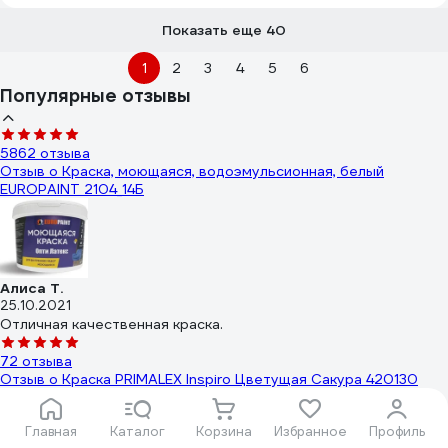
Показать еще 40
1
2
3
4
5
6
Популярные отзывы
5862 отзыва
Отзыв о Краска, моющаяся, водоэмульсионная, белый
EUROPAINT 2104_14Б
Алиса Т.
25.10.2021
Отличная качественная краска.
72 отзыва
Отзыв о Краска PRIMALEX Inspiro Цветущая Сакура 420130
Главная
Каталог
Корзина
Избранное
Профиль