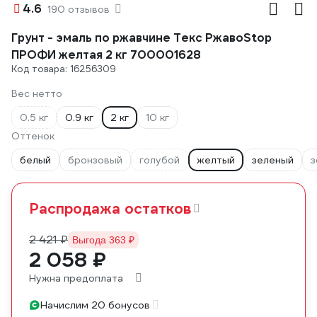
4.6
190 отзывов
Грунт - эмаль по ржавчине Текс РжавоStop
ПРОФИ желтая 2 кг 700001628
Код товара: 16256309
Вес нетто
0.5 кг
0.9 кг
2 кг
10 кг
Оттенок
белый
бронзовый
голубой
желтый
зеленый
з
Распродажа остатков
2 421 ₽
Выгода 363 ₽
2 058 ₽
Нужна предоплата
Начислим 20 бонусов