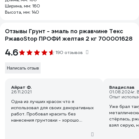
Ширина, мм: 160
Высота, мм: 140
Отзывы Грунт - эмаль по ржавчине Текс
РжавоStop ПРОФИ желтая 2 кг 700001628
4.6
190 отзывов
Написать отзыв
Айрат Ф.
Владислав
26.11.2021
01.08.2024
г.
Опыт использ
Одна из лучших красок что я
Уже брал так
использовал для своих декоративных
металлически
работ. Пробовал красить без
стёрлась, рж
нанесения грунтовки - хорошо
взял серую, 
получается..
покрасить, ра
Пробовал же с грунтовкой - тут
красил кисто
вообще шикарно ложится на