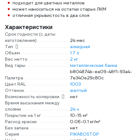
подходит для цветных металлов
может наноситься на остатки старых ЛКМ
отличная укрывистость в два слоя
Характеристики
Срок годности (с даты
изготовления)
24 мес
Тип
алкидная
Объем
1.7 л
Вес нетто
2 кг
Вид тары
металлическая банка
b804874b-ea09-48f1-93a4-
Палитра
7e340e29c80c
Цвет RAL
1003
Оттенок
желтый
Возможность колеровки
нет
Время высыхания между
слоями
24 ч
Покрытие на 1 кг
10-15 м²
Расход краски
0.06-0.1 кг/м²
Без запаха
нет
Серия
РЖАВОSTOP