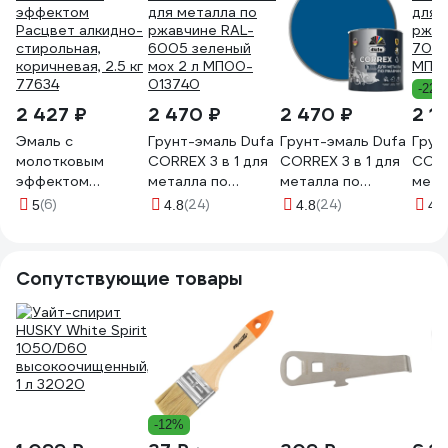
-22%
2 427 ₽
2 470 ₽
2 470 ₽
2 1
Эмаль с
Грунт-эмаль Dufa
Грунт-эмаль Dufa
Грун
молотковым
CORREX 3 в 1 для
CORREX 3 в 1 для
CORR
эффектом
металла по
металла по
мета
Расцвет алкидно-
ржавчине RAL-
ржавчине RAL-
ржав
(6)
(24)
(24)
5
4.8
4.8
4.8
стирольная,
6005 зеленый
5005 синий 2 л
7004
коричневая, 2.5 кг
мох 2 л МП00-
МП00-013755
МП0
77634
013740
Сопутствующие товары
-12%