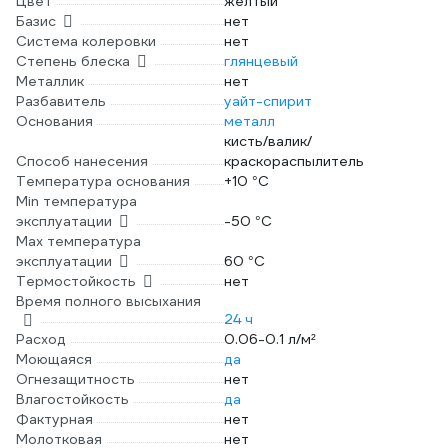
Цвет
желтый
Базис
нет
Система колеровки
нет
Степень блеска
глянцевый
Металлик
нет
Разбавитель
уайт-спирит
Основания
металл
кисть/валик/
Способ нанесения
краскораспылитель
Температура основания
+10 °С
Min температура
эксплуатации
-50 °С
Max температура
эксплуатации
60 °С
Термостойкость
нет
Время полного высыхания
24 ч
Расход
0.06-0.1 л/м²
Моющаяся
да
Огнезащитность
нет
Влагостойкость
да
Фактурная
нет
Молотковая
нет