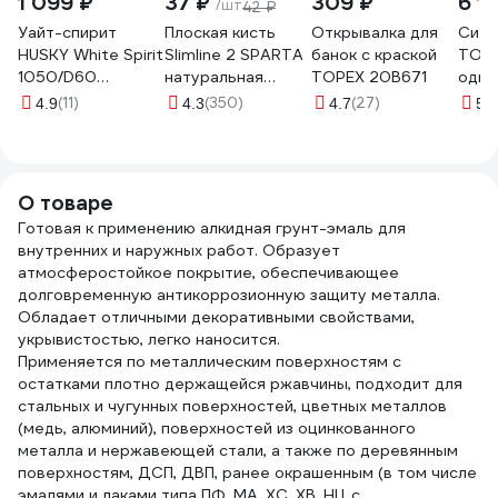
1 099 ₽
37 ₽
309 ₽
6 1
/шт
42 ₽
Уайт-спирит
Плоская кисть
Открывалка для
Сите
HUSKY White Spirit
Slimline 2 SPARTA
банок с краской
TOP.
1050/D60
натуральная
TOPEX 20B671
одно
высокоочищенный,
щетина,
мкм 
(11)
(350)
(27)
(1
4.9
4.3
4.7
5
1 л 32020
деревянная ручка
824305
О товаре
Готовая к применению алкидная грунт-эмаль для
внутренних и наружных работ. Образует
атмосферостойкое покрытие, обеспечивающее
долговременную антикоррозионную защиту металла.
Обладает отличными декоративными свойствами,
укрывистостью, легко наносится.
Применяется по металлическим поверхностям с
остатками плотно держащейся ржавчины, подходит для
стальных и чугунных поверхностей, цветных металлов
(медь, алюминий), поверхностей из оцинкованного
металла и нержавеющей стали, а также по деревянным
поверхностям, ДСП, ДВП, ранее окрашенным (в том числе
эмалями и лаками типа ПФ, МА, ХС, ХВ, НЦ с