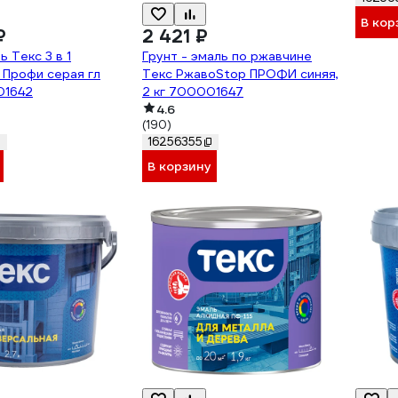
В кор
₽
2 421 ₽
 Текс 3 в 1
Грунт - эмаль по ржавчине
 Профи серая гл
Текс РжавоStop ПРОФИ синяя,
01642
2 кг 700001647
4.6
(190)
16256355
В корзину