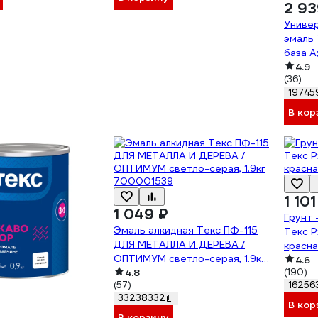
2 93
Универ
эмаль 
база A
4.9
(36)
19745
В кор
1 101
1 049 ₽
Грунт 
Эмаль алкидная Текс ПФ-115
Текс 
ДЛЯ МЕТАЛЛА И ДЕРЕВА /
красна
ОПТИМУМ светло-серая, 1.9кг
4.6
700001539
4.8
(190)
(57)
16256
33238332
В кор
В корзину