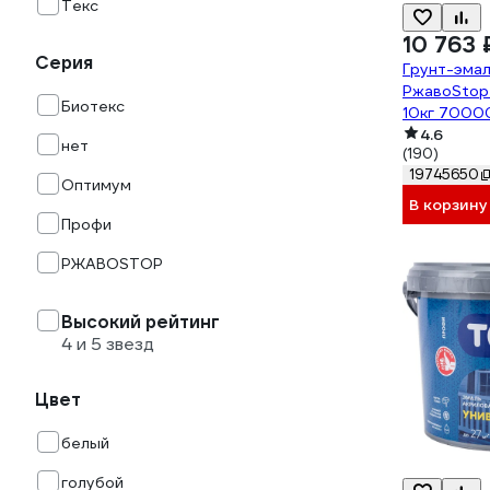
Текс
10 763 
Серия
Грунт-эмаль
РжавоStop
Биотекс
10кг 7000
4.6
нет
(190)
19745650
Оптимум
В корзину
Профи
РЖАВОSTOP
Высокий рейтинг
4 и 5 звезд
Цвет
белый
голубой