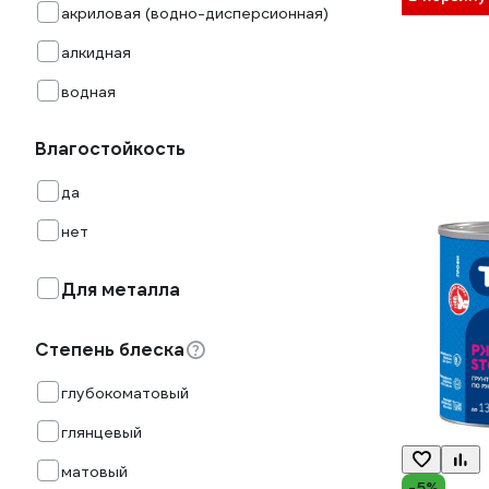
акриловая (водно-дисперсионная)
алкидная
водная
Влагостойкость
да
нет
Для металла
Степень блеска
глубокоматовый
глянцевый
матовый
-5%