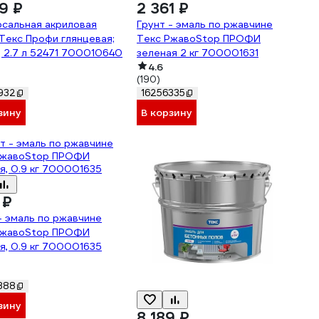
9 ₽
2 361 ₽
сальная акриловая
Грунт - эмаль по ржавчине
Текс Профи глянцевая;
Текс РжавоStop ПРОФИ
; 2.7 л 52471 700010640
зеленая 2 кг 700001631
4.6
(190)
932
16256335
зину
В корзину
 ₽
- эмаль по ржавчине
РжавоStop ПРОФИ
я, 0.9 кг 700001635
388
зину
8 189 ₽