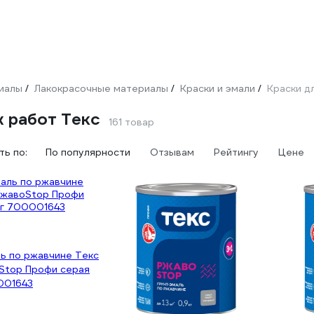
иалы
Лакокрасочные материалы
Краски и эмали
Краски д
/
/
/
 работ Текс
161 товар
ь по:
По популярности
Отзывам
Рейтингу
Цене
ь по ржавчине Текс
оStop Профи серая
001643