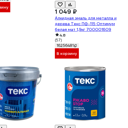
зину
1 049 ₽
Алкидная эмаль для металла и
дерева Текс ПФ-115 Оптимум
белая мат 1,9кг 700001609
4.8
(57)
16256481
В корзину