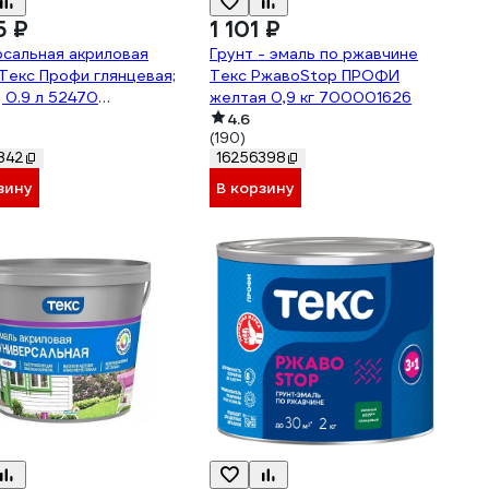
5 ₽
1 101 ₽
сальная акриловая
Грунт - эмаль по ржавчине
Текс Профи глянцевая;
Текс РжавоStop ПРОФИ
; 0.9 л 52470
желтая 0,9 кг 700001626
0639
4.6
(190)
842
16256398
зину
В корзину