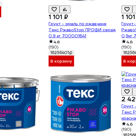
1 101 ₽
1 101
Грунт - эмаль по ржавчине
Грунт-
Текс РжавоStop ПРОФИ серая,
Ржаво
0.9 кг 700001641
0,9кг
4.6
4.6
(190)
(190)
16256401
16256
В корзину
В кор
2 42
Грунт 
Текс 
красна
4.6
(190)
16256