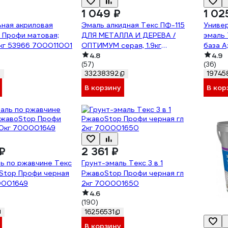
1 049 ₽
1 02
ная акриловая
Эмаль алкидная Текс ПФ-115
Универ
 Профи матовая;
ДЛЯ МЕТАЛЛА И ДЕРЕВА /
эмаль 
7 кг 53966 700011001
ОПТИМУМ серая, 1.9кг
база A
700001578
4.8
70001
4.9
(57)
(36)
33238392
19745
В корзину
В кор
₽
2 361 ₽
ь по ржавчине Текс
Грунт-эмаль Текс 3 в 1
оStop Профи черная
РжавоStop Профи черная гл
0001649
2кг 700001650
4.6
(190)
16256531
В корзину