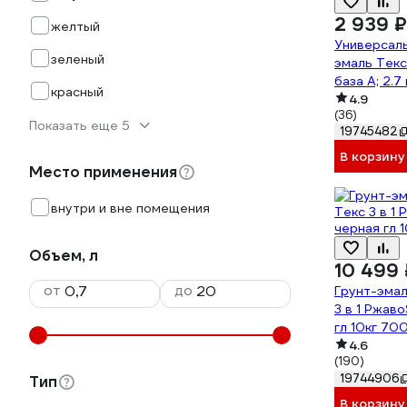
2 939 ₽
желтый
Универсаль
зеленый
эмаль Текс
база A; 2.
красный
4.9
(36)
Показать еще 5
19745482
В корзину
Место применения
внутри и вне помещения
Объем, л
10 499 
от
до
Грунт-эмал
3 в 1 Ржав
гл 10кг 70
4.6
(190)
19744906
Тип
В корзину