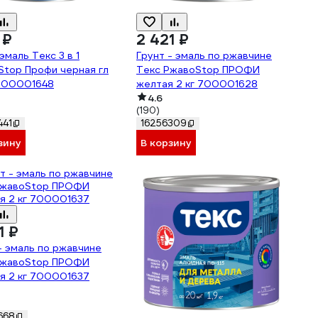
 ₽
2 421 ₽
эмаль Текс 3 в 1
Грунт - эмаль по ржавчине
Stop Профи черная гл
Текс РжавоStop ПРОФИ
 700001648
желтая 2 кг 700001628
4.6
(190)
441
16256309
зину
В корзину
1 ₽
- эмаль по ржавчине
РжавоStop ПРОФИ
я 2 кг 700001637
668