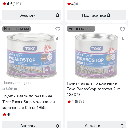
4.6
(191)
4
(5)
Аналоги
Подписаться
Нет в наличии
Нет в наличии
Последняя цена
Грунт - эмаль по ржавчине
549 ₽
Текс РжавоStop золотая 2 кг
135373
Грунт - эмаль по ржавчине
4.6
(191)
Текс РжавоStop молотковая
коричневая 0,5 кг 49558
4
(5)
Аналоги
Аналоги