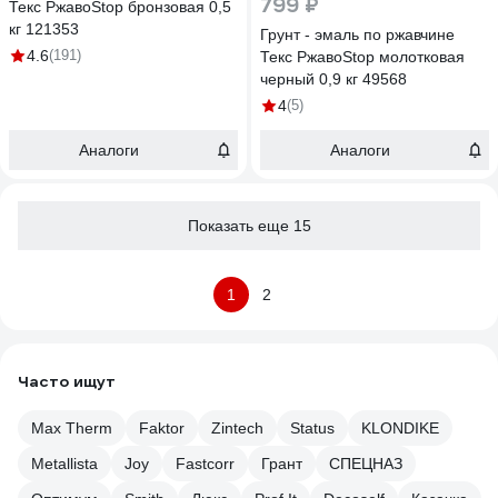
799 ₽
Текс РжавоStop бронзовая 0,5
кг 121353
Грунт - эмаль по ржавчине
4.6
(191)
Текс РжавоStop молотковая
черный 0,9 кг 49568
4
(5)
Аналоги
Аналоги
Показать еще 15
1
2
Часто ищут
Max Therm
Faktor
Zintech
Status
KLONDIKE
Metallista
Joy
Fastcorr
Грант
СПЕЦНАЗ