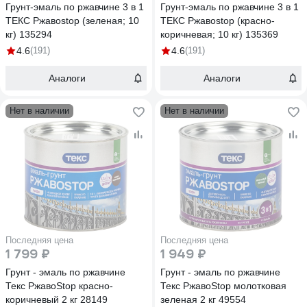
Грунт-эмаль по ржавчине 3 в 1
Грунт-эмаль по ржавчине 3 в 1
ТЕКС Ржавоstop (зеленая; 10
ТЕКС Ржавоstop (красно-
кг) 135294
коричневая; 10 кг) 135369
4.6
(191)
4.6
(191)
Аналоги
Аналоги
Нет в наличии
Нет в наличии
Последняя цена
Последняя цена
1 799 ₽
1 949 ₽
Грунт - эмаль по ржавчине
Грунт - эмаль по ржавчине
Текс РжавоStop красно-
Текс РжавоStop молотковая
коричневый 2 кг 28149
зеленая 2 кг 49554