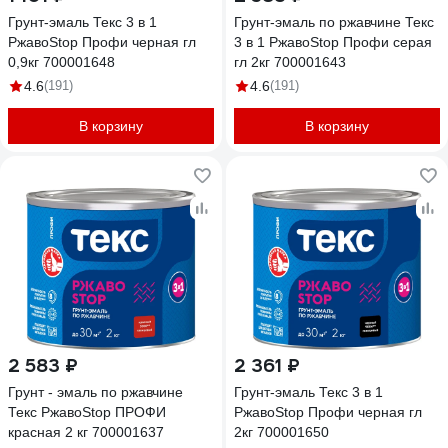
Грунт-эмаль Текс 3 в 1
Грунт-эмаль по ржавчине Текс
РжавоStop Профи черная гл
3 в 1 РжавоStop Профи серая
0,9кг 700001648
гл 2кг 700001643
4.6
(191)
4.6
(191)
В корзину
В корзину
2 583 ₽
2 361 ₽
Грунт - эмаль по ржавчине
Грунт-эмаль Текс 3 в 1
Текс РжавоStop ПРОФИ
РжавоStop Профи черная гл
красная 2 кг 700001637
2кг 700001650