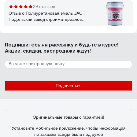
29 отзывов
Отзыв о Полиуретановая эмаль ЗАО
Подольский завод стройматериалов
БЕТЭЛАСТ цвет серый 5 кг 2000006640031
Александр
22.08.2023
Подпишитесь
на рассылку
и будьте в курсе!
За небольшие деньги напоминает эпоксидную краску,
Акции, скидки, распродажи ждут!
только обращаться с ней проще, сохнет быстрее.
41 отзыв
Отзыв о Краска DULUX ОКНА И ДВЕРИ (база
BW; 0,75 л) 5327289
Подписаться
Дмитрий .
05.04.2023
Наносится тонкими слоями, хорошо растушевывается.
Оригинальные товары с гарантией!
Установите мобильное приложение, чтобы информация
по заказам всегда была под рукой