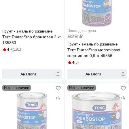
Последняя цена
Грунт - эмаль по ржавчине
929 ₽
Текс РжавоStop бронзовая 2 кг
135363
Грунт - эмаль по ржавчине
4.6
(191)
Текс РжавоStop молотковая
золотистая 0,9 кг 49556
4
(5)
Аналоги
Аналоги
Нет в наличии
Нет в наличии