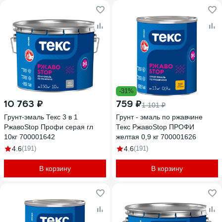
-31%
10 763 ₽
759 ₽
1 101 ₽
Грунт-эмаль Текс 3 в 1
Грунт - эмаль по ржавчине
РжавоStop Профи серая гл
Текс РжавоStop ПРОФИ
10кг 700001642
желтая 0,9 кг 700001626
4.6
(191)
4.6
(191)
В корзину
В корзину