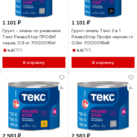
1 101 ₽
1 101 ₽
Грунт - эмаль по ржавчине
Грунт-эмаль Текс 3 в 1
Текс РжавоStop ПРОФИ
РжавоStop Профи черная гл
серая, 0.9 кг 700001641
0,9кг 700001648
4.6
(191)
4.6
(191)
В корзину
В корзину
2 583 ₽
2 583 ₽