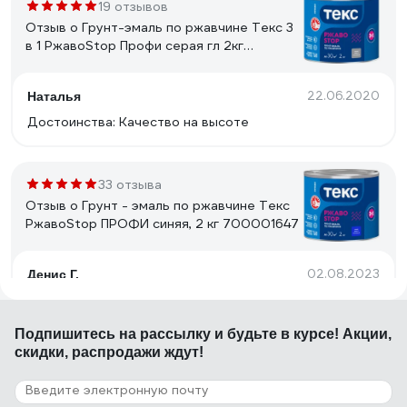
19 отзывов
Отзыв о Грунт-эмаль по ржавчине Текс 3
в 1 РжавоStop Профи серая гл 2кг
700001643
22.06.2020
Наталья
Достоинства: Качество на высоте
33 отзыва
Отзыв о Грунт - эмаль по ржавчине Текс
РжавоStop ПРОФИ синяя, 2 кг 700001647
02.08.2023
Денис Г.
Хорошая эмаль, свежая по дате
Подпишитесь
на рассылку
и будьте в курсе! Акции,
скидки, распродажи ждут!
12 отзывов
Отзыв о Грунт - эмаль по ржавчине Текс
РжавоStop ПРОФИ коричневая, 0.9 кг