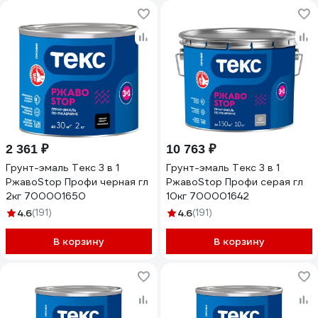
2 361 ₽
10 763 ₽
Грунт-эмаль Текс 3 в 1
Грунт-эмаль Текс 3 в 1
РжавоStop Профи черная гл
РжавоStop Профи серая гл
2кг 700001650
10кг 700001642
4.6
(191)
4.6
(191)
В корзину
В корзину