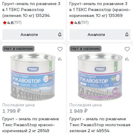
Грунт-эмаль по ржавчине 3
Грунт-эмаль по ржавчине 3
в 1 ТЕКС Ржавоstop
в 1 ТЕКС Ржавоstop (красно-
(зеленая; 10 кг) 135294
коричневая; 10 кг) 135369
4.6
(191)
4.6
(191)
Аналоги
Аналоги
Нет в наличии
Нет в наличии
Последняя цена
Последняя цена
1 799 ₽
1 949 ₽
Грунт - эмаль по ржавчине
Грунт - эмаль по ржавчине
Текс РжавоStop красно-
Текс РжавоStop молотковая
коричневый 2 кг 28149
зеленая 2 кг 49554