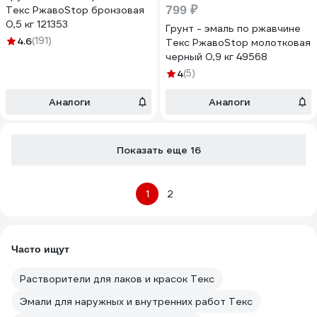
799 ₽
Текс РжавоStop бронзовая
0,5 кг 121353
Грунт - эмаль по ржавчине
4.6
(191)
Текс РжавоStop молотковая
черный 0,9 кг 49568
4
(5)
Аналоги
Аналоги
Показать еще 16
1
2
Часто ищут
Растворители для лаков и красок Текс
Эмали для наружных и внутренних работ Текс