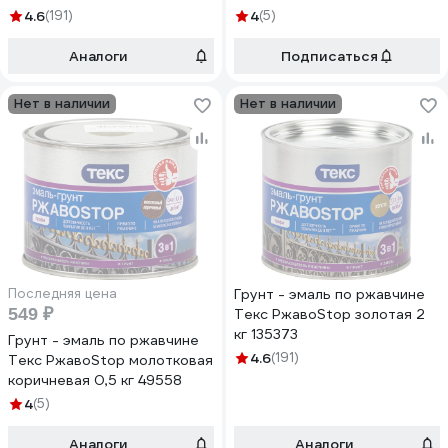
4.6
(191)
4
(5)
Аналоги
Подписаться
Нет в наличии
Нет в наличии
Последняя цена
Грунт - эмаль по ржавчине
549 ₽
Текс РжавоStop золотая 2
кг 135373
Грунт - эмаль по ржавчине
4.6
(191)
Текс РжавоStop молотковая
коричневая 0,5 кг 49558
4
(5)
Аналоги
Аналоги