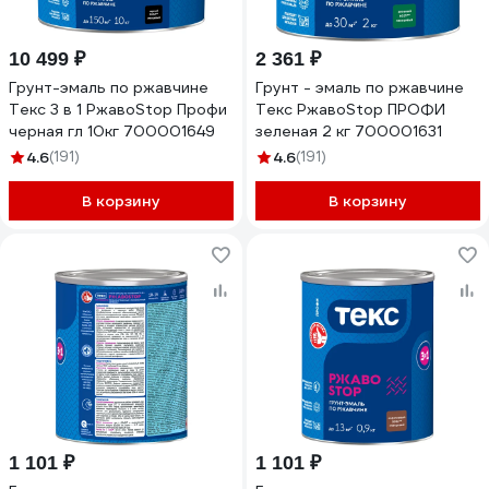
10 499 ₽
2 361 ₽
Грунт-эмаль по ржавчине
Грунт - эмаль по ржавчине
Текс 3 в 1 РжавоStop Профи
Текс РжавоStop ПРОФИ
черная гл 10кг 700001649
зеленая 2 кг 700001631
4.6
(191)
4.6
(191)
В корзину
В корзину
1 101 ₽
1 101 ₽