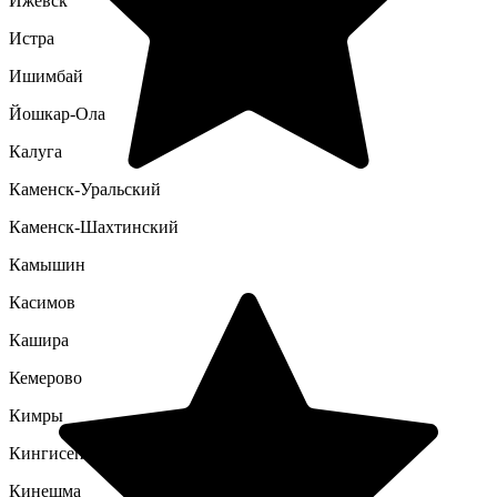
Ижевск
Истра
Ишимбай
Йошкар-Ола
Калуга
Каменск-Уральский
Каменск-Шахтинский
Камышин
Касимов
Кашира
Кемерово
Кимры
Кингисепп
Кинешма