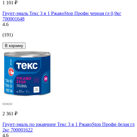
1 101 ₽
Грунт-эмаль Текс 3 в 1 РжавоStop Профи черная гл 0,9кг
700001648
4.6
(191)
В корзину
2 361 ₽
Грунт-эмаль по ржавчине Текс 3 в 1 РжавоStop Профи белая гл
2кг 700001622
4.6