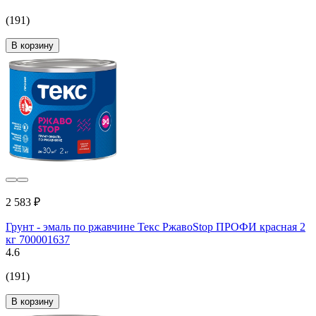
(191)
В корзину
2 583 ₽
Грунт - эмаль по ржавчине Текс РжавоStop ПРОФИ красная 2
кг 700001637
4.6
(191)
В корзину