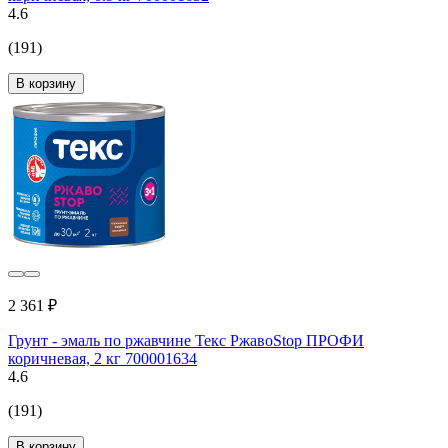
4.6
(191)
В корзину
2 361 ₽
Грунт - эмаль по ржавчине Текс РжавоStop ПРОФИ
коричневая, 2 кг 700001634
4.6
(191)
В корзину