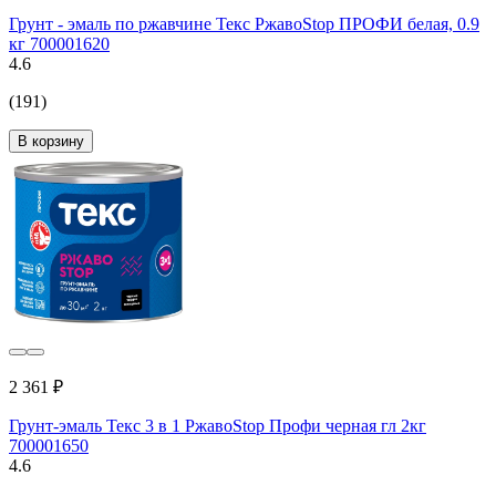
Грунт - эмаль по ржавчине Текс РжавоStop ПРОФИ белая, 0.9
кг 700001620
4.6
(191)
В корзину
2 361 ₽
Грунт-эмаль Текс 3 в 1 РжавоStop Профи черная гл 2кг
700001650
4.6