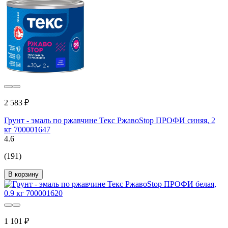
2 583 ₽
Грунт - эмаль по ржавчине Текс РжавоStop ПРОФИ синяя, 2
кг 700001647
4.6
(191)
В корзину
1 101 ₽