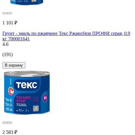
1 101 ₽
Грунт - эмаль по ржавчине Текс РжавоStop ПРОФИ серая, 0.9
кг 700001641
4.6
(191)
В корзину
2 583 ₽