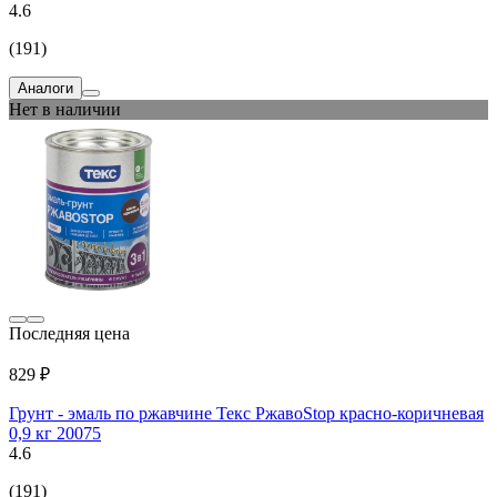
4.6
(191)
Аналоги
Нет в наличии
Последняя цена
829 ₽
Грунт - эмаль по ржавчине Текс РжавоStop красно-коричневая
0,9 кг 20075
4.6
(191)