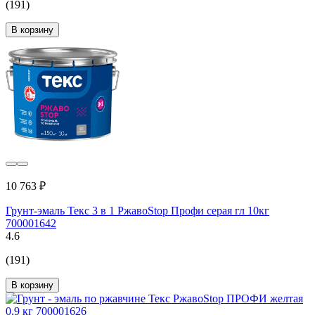
(191)
В корзину
10 763 ₽
Грунт-эмаль Текс 3 в 1 РжавоStop Профи серая гл 10кг
700001642
4.6
(191)
В корзину